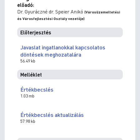
előadó:
Dr. Gyuráczné dr. Speier Anikó
(Városüzemeltetési
és Városfejlesztési Osztály vezetője)
Előterjesztés
Javaslat ingatlanokkal kapcsolatos
döntések meghozatalára
56.49 kb
Melléklet
Értékbecslés
1.03 mb
Értékbecslés aktualizálás
57.98 kb