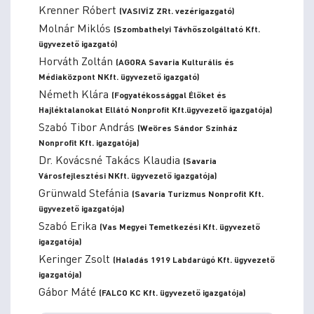
Krenner Róbert
(VASIVÍZ ZRt. vezérigazgató)
Molnár Miklós
(Szombathelyi Távhőszolgáltató Kft.
ügyvezető igazgató)
Horváth Zoltán
(AGORA Savaria Kulturális és
Médiaközpont NKft. ügyvezető igazgató)
Németh Klára
(Fogyatékossággal Élőket és
Hajléktalanokat Ellátó Nonprofit Kft.ügyvezető igazgatója)
Szabó Tibor András
(Weöres Sándor Színház
Nonprofit Kft. igazgatója)
Dr. Kovácsné Takács Klaudia
(Savaria
Városfejlesztési NKft. ügyvezető igazgatója)
Grünwald Stefánia
(Savaria Turizmus Nonprofit Kft.
ügyvezető igazgatója)
Szabó Erika
(Vas Megyei Temetkezési Kft. ügyvezető
igazgatója)
Keringer Zsolt
(Haladás 1919 Labdarúgó Kft. ügyvezető
igazgatója)
Gábor Máté
(FALCO KC Kft. ügyvezető igazgatója)