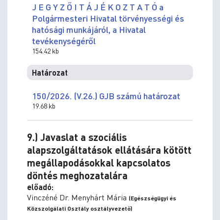
J E G Y Z Ő I T Á J É K O Z T A T Ó a
Polgármesteri Hivatal törvényességi és
hatósági munkájáról, a Hivatal
tevékenységéről
154.42 kb
Határozat
150/2026. (V.26.) GJB számú határozat
19.68 kb
9.) Javaslat a szociális
alapszolgáltatások ellátására kötött
megállapodásokkal kapcsolatos
döntés meghozatalára
előadó:
Vinczéné Dr. Menyhárt Mária
(Egészségügyi és
Közszolgálati Osztály osztályvezető)