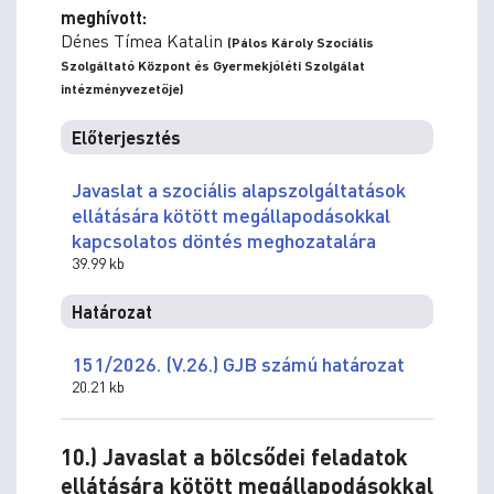
meghívott:
Dénes Tímea Katalin
(Pálos Károly Szociális
Szolgáltató Központ és Gyermekjóléti Szolgálat
intézményvezetője)
Előterjesztés
Javaslat a szociális alapszolgáltatások
ellátására kötött megállapodásokkal
kapcsolatos döntés meghozatalára
39.99 kb
Határozat
151/2026. (V.26.) GJB számú határozat
20.21 kb
10.) Javaslat a bölcsődei feladatok
ellátására kötött megállapodásokkal