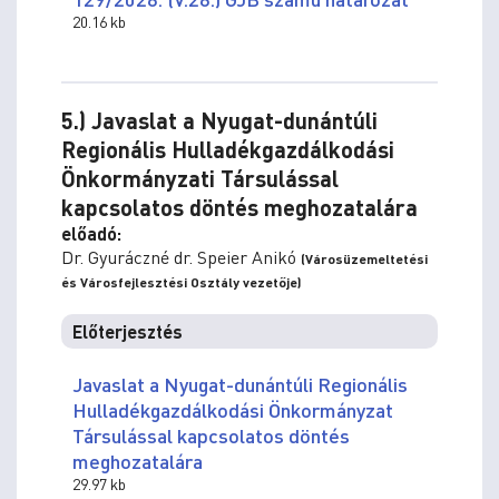
20.16 kb
5.) Javaslat a Nyugat-dunántúli
Regionális Hulladékgazdálkodási
Önkormányzati Társulással
kapcsolatos döntés meghozatalára
előadó:
Dr. Gyuráczné dr. Speier Anikó
(Városüzemeltetési
és Városfejlesztési Osztály vezetője)
Előterjesztés
Javaslat a Nyugat-dunántúli Regionális
Hulladékgazdálkodási Önkormányzat
Társulással kapcsolatos döntés
meghozatalára
29.97 kb