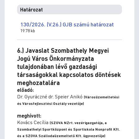
Határozat
130/2026. (V.26.) GJB számú határozat
19.78 kb
6.) Javaslat Szombathely Megyei
Jogú Város Önkormányzata
tulajdonában lévő gazdasági
társaságokkal kapcsolatos döntések
meghozatalára
előadó:
Dr. Gyuráczné dr. Speier Anikó
(Városüzemeltetési
és Városfejlesztési Osztály vezetője)
meghívott:
Kovács Cecília
(SZOVA NZrt. vezérigazgatója, a
Szombathelyi Sportközpont és Sportiskola Nonprofit Kft.
és a SZOVA Szállodaüzemeltető Kft. ügyvezetője)