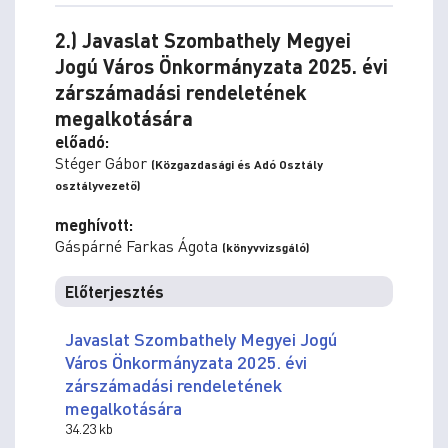
2.) Javaslat Szombathely Megyei
Jogú Város Önkormányzata 2025. évi
zárszámadási rendeletének
megalkotására
előadó:
Stéger Gábor
(Közgazdasági és Adó Osztály
osztályvezető)
meghívott:
Gáspárné Farkas Ágota
(könyvvizsgáló)
Előterjesztés
Javaslat Szombathely Megyei Jogú
Város Önkormányzata 2025. évi
zárszámadási rendeletének
megalkotására
34.23 kb