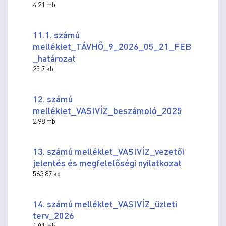
4.21 mb
11.1. számú
melléklet_TÁVHŐ_9_2026_05_21_FEB
_határozat
25.7 kb
12. számú
melléklet_VASIVÍZ_beszámoló_2025
2.98 mb
13. számú melléklet_VASIVÍZ_vezetői
jelentés és megfelelőségi nyilatkozat
563.87 kb
14. számú melléklet_VASIVÍZ_üzleti
terv_2026
1.01 mb