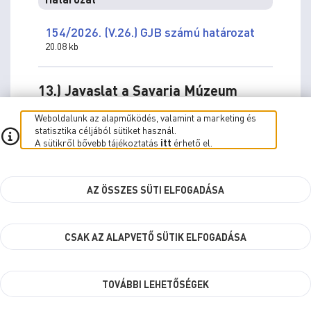
154/2026. (V.26.) GJB számú határozat
20.08 kb
13.) Javaslat a Savaria Múzeum
pályázatokon történő részvételének
Weboldalunk az alapműködés, valamint a marketing és
jóváhagyására
statisztika céljából sütiket használ.
előadó:
A sütikről bővebb tájékoztatás
itt
érhető el.
Vinczéné Dr. Menyhárt Mária
(Egészségügyi és
Közszolgálati Osztály osztályvezető)
AZ ÖSSZES SÜTI ELFOGADÁSA
meghívott:
Csapláros Andrea
(Savaria Múzeum igazgatója)
CSAK AZ ALAPVETŐ SÜTIK ELFOGADÁSA
Előterjesztés
Javaslat a Savaria Múzeum pályázatokon
TOVÁBBI LEHETŐSÉGEK
történő részvételének jóváhagyására
Javaslat a Savaria Múzeum pályázatokon történő