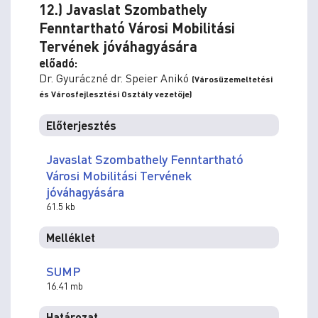
12.) Javaslat Szombathely
Fenntartható Városi Mobilitási
Tervének jóváhagyására
előadó:
Dr. Gyuráczné dr. Speier Anikó
(Városüzemeltetési
és Városfejlesztési Osztály vezetője)
Előterjesztés
Javaslat Szombathely Fenntartható
Városi Mobilitási Tervének
jóváhagyására
61.5 kb
Melléklet
SUMP
16.41 mb
Határozat