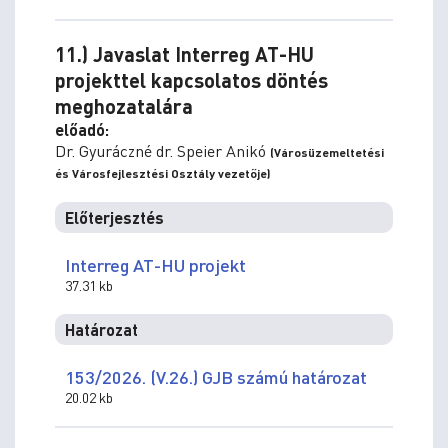
11.) Javaslat Interreg AT-HU
projekttel kapcsolatos döntés
meghozatalára
előadó:
Dr. Gyuráczné dr. Speier Anikó
(Városüzemeltetési
és Városfejlesztési Osztály vezetője)
Előterjesztés
Interreg AT-HU projekt
37.31 kb
Határozat
153/2026. (V.26.) GJB számú határozat
20.02 kb