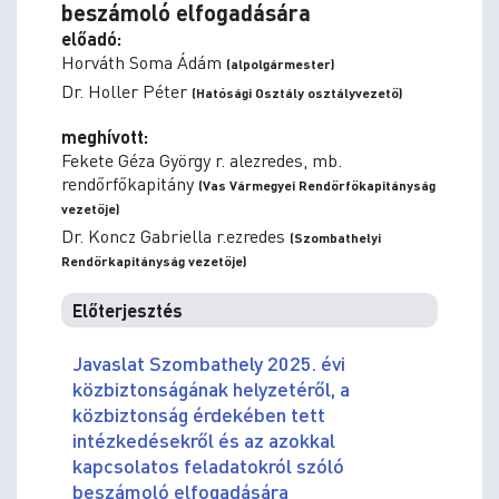
beszámoló elfogadására
előadó:
Horváth Soma Ádám
(alpolgármester)
Dr. Holler Péter
(Hatósági Osztály osztályvezető)
meghívott:
Fekete Géza György r. alezredes, mb.
rendőrfőkapitány
(Vas Vármegyei Rendőrfőkapitányság
vezetője)
Dr. Koncz Gabriella r.ezredes
(Szombathelyi
Rendőrkapitányság vezetője)
Előterjesztés
Javaslat Szombathely 2025. évi
közbiztonságának helyzetéről, a
közbiztonság érdekében tett
intézkedésekről és az azokkal
kapcsolatos feladatokról szóló
beszámoló elfogadására