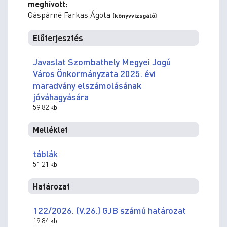
meghívott:
Gáspárné Farkas Ágota
(könyvvizsgáló)
Előterjesztés
Javaslat Szombathely Megyei Jogú
Város Önkormányzata 2025. évi
maradvány elszámolásának
jóváhagyására
59.82 kb
Melléklet
táblák
51.21 kb
Határozat
122/2026. (V.26.) GJB számú határozat
19.84 kb