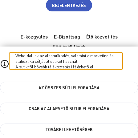
BEJELENTKEZÉS
E-közgyűlés
E-Bizottság
Élő közvetítés
Süti beállítások
Weboldalunk az alapműködés, valamint a marketing és
statisztika céljából sütiket használ.
kbr.szombathely.hu
A sütikről bővebb tájékoztatás
itt
érhető el.
AZ ÖSSZES SÜTI ELFOGADÁSA
Szombathely MJV Önkormányzata © 2026
Minden jog fenntartva
CSAK AZ ALAPVETŐ SÜTIK ELFOGADÁSA
TOVÁBBI LEHETŐSÉGEK