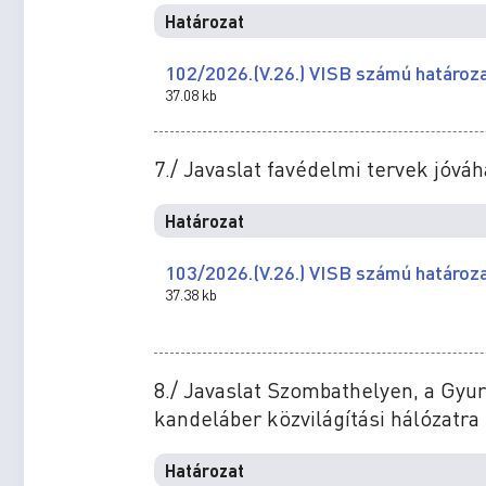
Határozat
102/2026.(V.26.) VISB számú határoz
37.08 kb
7./ Javaslat favédelmi tervek jóv
Határozat
103/2026.(V.26.) VISB számú határoz
37.38 kb
8./ Javaslat Szombathelyen, a Gyuri
kandeláber közvilágítási hálózatra
Határozat