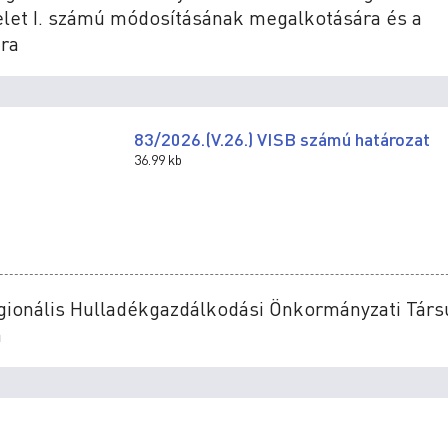
delet I. számú módosításának megalkotására és a
ra
83/2026.(V.26.) VISB számú határozat
36.99 kb
egionális Hulladékgazdálkodási Önkormányzati Társ
a