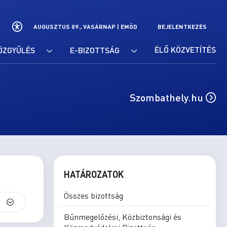
AUGUSZTUS 09., VASÁRNAP |
EMŐD
BEJELENTKEZÉS
ÉLŐ KÖZVETÍTÉS
ÖZGYŰLÉS
E-BIZOTTSÁG
Szombathely.hu
HATÁROZATOK
Összes bizottság
S
Bűnmegelőzési, Közbiztonsági és