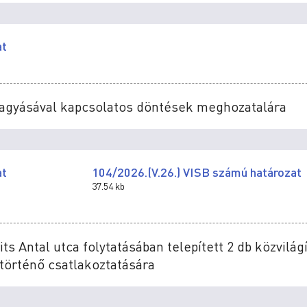
at
áhagyásával kapcsolatos döntések meghozatalára
at
104/2026.(V.26.) VISB számú határozat
37.54 kb
ts Antal utca folytatásában telepített 2 db közvilágí
 történő csatlakoztatására