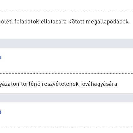
kjóléti feladatok ellátására kötött megállapodások
t
lyázaton történő részvételének jóváhagyására
t