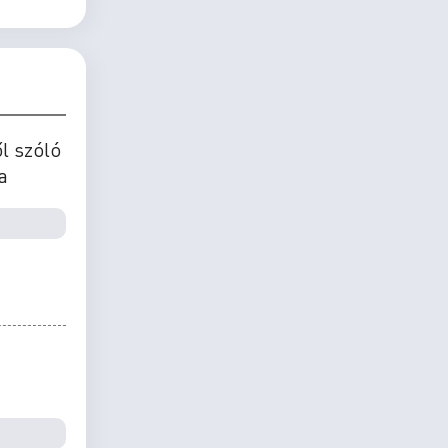
l szóló
a