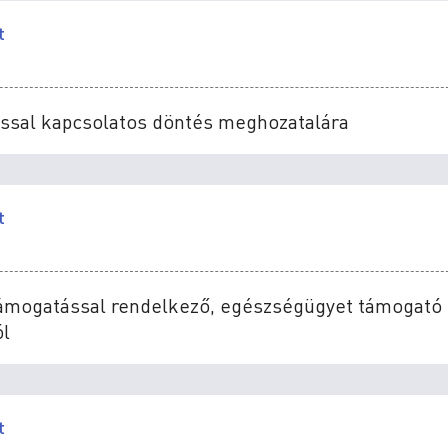
t
axissal kapcsolatos döntés meghozatalára
t
támogatással rendelkező, egészségügyet támogató c
ól
t