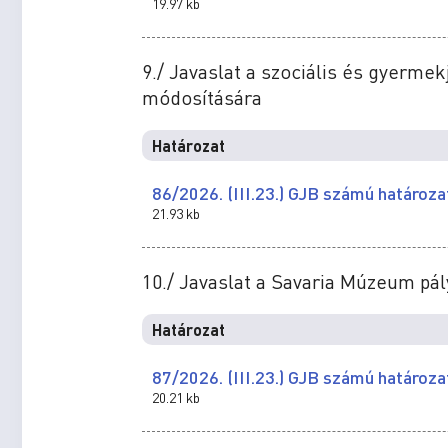
19.97 kb
9./ Javaslat a szociális és gyerme
módosítására
Határozat
86/2026. (III.23.) GJB számú határoza
21.93 kb
10./ Javaslat a Savaria Múzeum pá
Határozat
87/2026. (III.23.) GJB számú határoza
20.21 kb