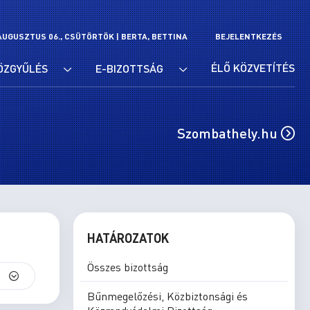
AUGUSZTUS 06., CSÜTÖRTÖK |
BERTA, BETTINA
BEJELENTKEZÉS
ÉLŐ KÖZVETÍTÉS
ÖZGYŰLÉS
E-BIZOTTSÁG
Szombathely.hu
HATÁROZATOK
Összes bizottság
S
Bűnmegelőzési, Közbiztonsági és