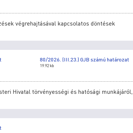
őrzések végrehajtásával kapcsolatos döntések
t
80/2026. (III.23.) GJB számú határozat
19.92 kb
steri Hivatal törvényességi és hatósági munkájáról,
t