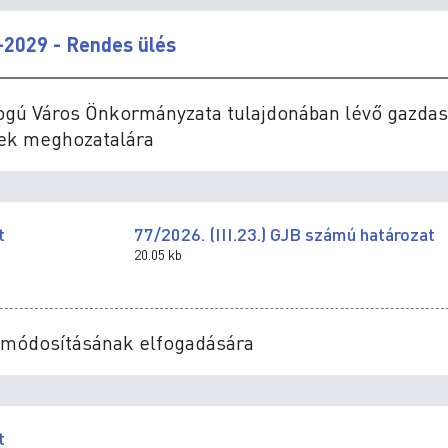
-2029 - Rendes ülés
Jogú Város Önkormányzata tulajdonában lévő gazdas
sek meghozatalára
t
77/2026. (III.23.) GJB számú határozat
20.05 kb
et módosításának elfogadására
t