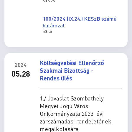
50.5 kb
100/2024.(IX.24.) KESzB számú
határozat
50 kb
Költségvetési Ellenőrző
2024
Szakmai Bizottság -
05.28
Rendes ülés
1./ Javaslat Szombathely
Megyei Jogú Város
Önkormányzata 2023. évi
zárszámadási rendeletének
megalkotására