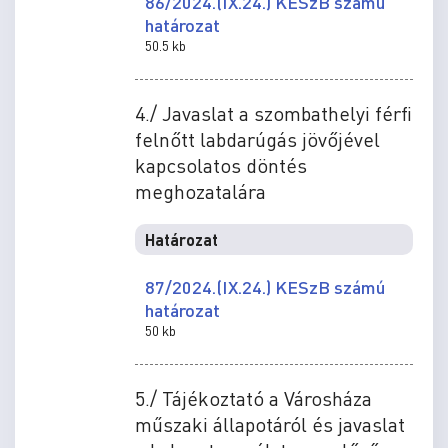
86/2024.(IX.24.) KESzB számú
határozat
50.5 kb
4./ Javaslat a szombathelyi férfi
felnőtt labdarúgás jövőjével
kapcsolatos döntés
meghozatalára
Határozat
87/2024.(IX.24.) KESzB számú
határozat
50 kb
5./ Tájékoztató a Városháza
műszaki állapotáról és javaslat