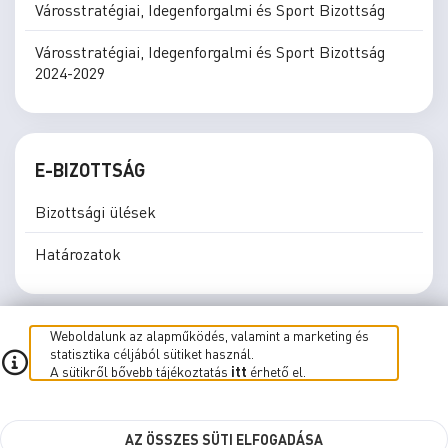
Városstratégiai, Idegenforgalmi és Sport Bizottság
Városstratégiai, Idegenforgalmi és Sport Bizottság
2024-2029
E-BIZOTTSÁG
Bizottsági ülések
Határozatok
Weboldalunk az alapműködés, valamint a marketing és
statisztika céljából sütiket használ.
A sütikről bővebb tájékoztatás
itt
érhető el.
E-közgyűlés
E-Bizottság
Élő közvetítés
Süti beállítások
AZ ÖSSZES SÜTI ELFOGADÁSA