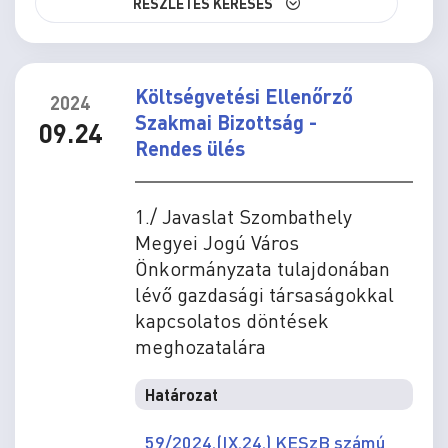
RÉSZLETES KERESÉS
Költségvetési Ellenőrző
2024
Szakmai Bizottság -
09.24
Rendes ülés
1./ Javaslat Szombathely
Megyei Jogú Város
Önkormányzata tulajdonában
lévő gazdasági társaságokkal
kapcsolatos döntések
meghozatalára
Határozat
59/2024.(IX.24.) KESzB számú