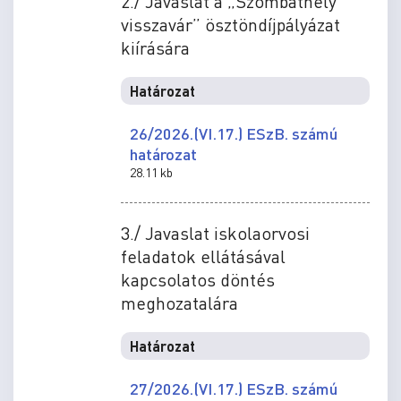
2./ Javaslat a „Szombathely
visszavár” ösztöndíjpályázat
kiírására
Határozat
26/2026.(VI.17.) ESzB. számú
határozat
28.11 kb
3./ Javaslat iskolaorvosi
feladatok ellátásával
kapcsolatos döntés
meghozatalára
Határozat
27/2026.(VI.17.) ESzB. számú