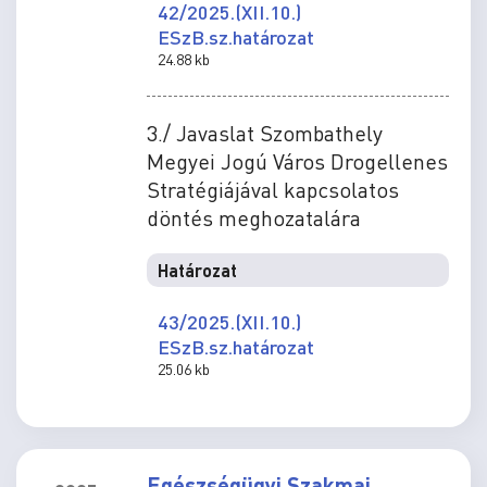
42/2025.(XII.10.)
ESzB.sz.határozat
24.88 kb
3./ Javaslat Szombathely
Megyei Jogú Város Drogellenes
Stratégiájával kapcsolatos
döntés meghozatalára
Határozat
43/2025.(XII.10.)
ESzB.sz.határozat
25.06 kb
Egészségügyi Szakmai