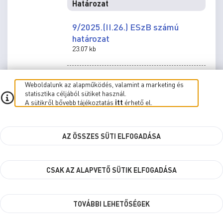
Határozat
9/2025.(II.26.) ESzB számú
határozat
23.07 kb
5./ Tájékoztató az
Weboldalunk az alapműködés, valamint a marketing és
statisztika céljából sütiket használ.
önkormányzati támogatással
A sütikről bővebb tájékoztatás
itt
érhető el.
rendelkező, egészségügyet
támogató civil szervezetek
2024. évi beszámolóiról
AZ ÖSSZES SÜTI ELFOGADÁSA
Határozat
CSAK AZ ALAPVETŐ SÜTIK ELFOGADÁSA
12/2025.(II.26.) ESzB számú
határozat
23.78 kb
TOVÁBBI LEHETŐSÉGEK