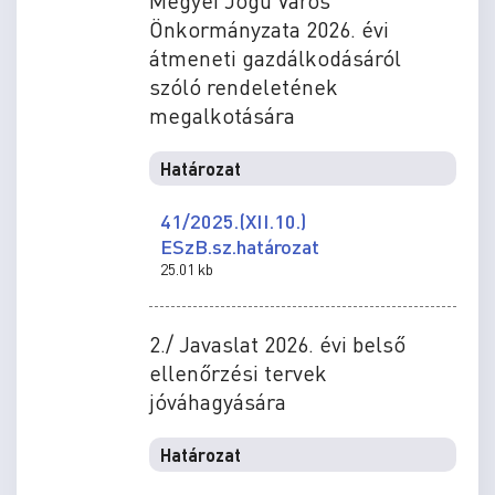
Megyei Jogú Város
Önkormányzata 2026. évi
átmeneti gazdálkodásáról
szóló rendeletének
megalkotására
Határozat
41/2025.(XII.10.)
ESzB.sz.határozat
25.01 kb
2./ Javaslat 2026. évi belső
ellenőrzési tervek
jóváhagyására
Határozat