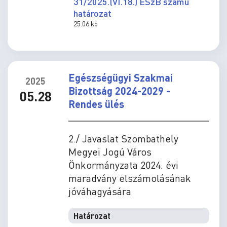
31/2025.(VI.18.) ESzB számú
határozat
25.06 kb
Egészségügyi Szakmai
2025
Bizottság 2024-2029 -
05.28
Rendes ülés
2./ Javaslat Szombathely
Megyei Jogú Város
Önkormányzata 2024. évi
maradvány elszámolásának
jóváhagyására
Határozat