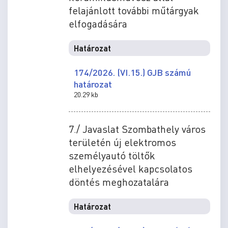
felajánlott további műtárgyak
elfogadására
Határozat
174/2026. (VI.15.) GJB számú
határozat
20.29 kb
7./ Javaslat Szombathely város
területén új elektromos
személyautó töltők
elhelyezésével kapcsolatos
döntés meghozatalára
Határozat