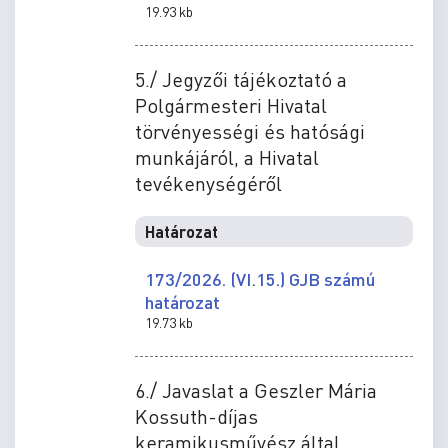
19.93 kb
5./ Jegyzői tájékoztató a
Polgármesteri Hivatal
törvényességi és hatósági
munkájáról, a Hivatal
tevékenységéről
Határozat
173/2026. (VI.15.) GJB számú
határozat
19.73 kb
6./ Javaslat a Geszler Mária
Kossuth-díjas
keramikusművész által