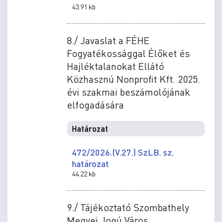
43.91 kb
8./ Javaslat a FÉHE
Fogyatékossággal Élőket és
Hajléktalanokat Ellátó
Közhasznú Nonprofit Kft. 2025.
évi szakmai beszámolójának
elfogadására
Határozat
472/2026.(V.27.) SzLB. sz.
határozat
44.22 kb
9./ Tájékoztató Szombathely
Megyei Jogú Város