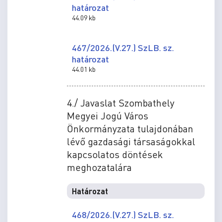
határozat
44.09 kb
467/2026.(V.27.) SzLB. sz.
határozat
44.01 kb
4./ Javaslat Szombathely
Megyei Jogú Város
Önkormányzata tulajdonában
lévő gazdasági társaságokkal
kapcsolatos döntések
meghozatalára
Határozat
468/2026.(V.27.) SzLB. sz.