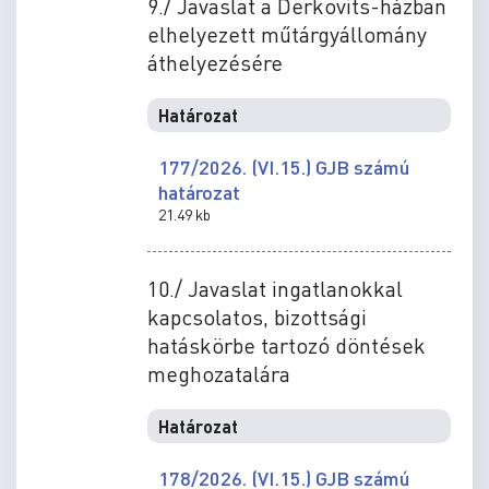
9./ Javaslat a Derkovits-házban
elhelyezett műtárgyállomány
áthelyezésére
Határozat
177/2026. (VI.15.) GJB számú
határozat
21.49 kb
10./ Javaslat ingatlanokkal
kapcsolatos, bizottsági
hatáskörbe tartozó döntések
meghozatalára
Határozat
178/2026. (VI.15.) GJB számú