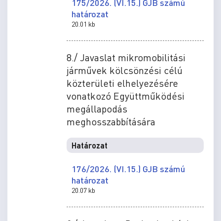
175/2026. (VI.15.) GJB számú
határozat
20.01 kb
8./ Javaslat mikromobilitási
járművek kölcsönzési célú
közterületi elhelyezésére
vonatkozó Együttműködési
megállapodás
meghosszabbítására
Határozat
176/2026. (VI.15.) GJB számú
határozat
20.07 kb