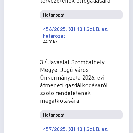
tervezetének elfogadására
Határozat
456/2025.(XII.10.) SzLB. sz.
határozat
44.28 kb
3./ Javaslat Szombathely
Megyei Jogú Város
Önkormányzata 2026. évi
átmeneti gazdálkodásáról
szóló rendeletének
megalkotására
Határozat
457/2025.(XII.10.) SzLB. sz.