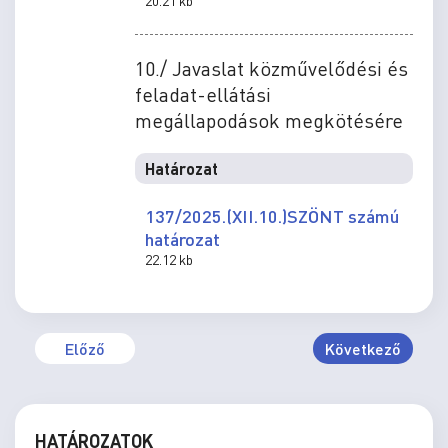
20.21 kb
10./ Javaslat közművelődési és
feladat-ellátási
megállapodások megkötésére
Határozat
137/2025.(XII.10.)SZÖNT számú
határozat
22.12 kb
Előző
Következő
HATÁROZATOK