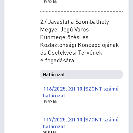
19.93 kb
2./ Javaslat a Szombathely
Megyei Jogú Város
Bűnmegelőzési és
Közbiztonsági Koncepciójának
és Cselekvési Tervének
elfogadására
Határozat
116/2025.(XII.10.)SZÖNT számú
határozat
19.97 kb
117/2025.(XII.10.)SZÖNT számú
határozat
20.01 kb