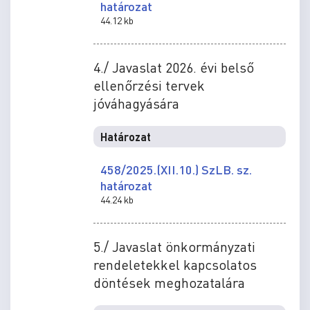
határozat
44.12 kb
4./ Javaslat 2026. évi belső
ellenőrzési tervek
jóváhagyására
Határozat
458/2025.(XII.10.) SzLB. sz.
határozat
44.24 kb
5./ Javaslat önkormányzati
rendeletekkel kapcsolatos
döntések meghozatalára