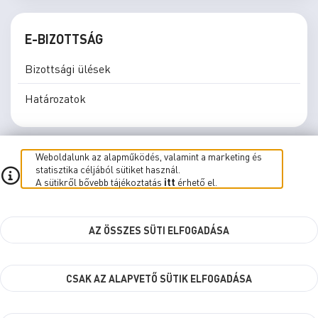
E-BIZOTTSÁG
Bizottsági ülések
Határozatok
Weboldalunk az alapműködés, valamint a marketing és
statisztika céljából sütiket használ.
A sütikről bővebb tájékoztatás
itt
érhető el.
E-közgyűlés
E-Bizottság
Élő közvetítés
Süti beállítások
AZ ÖSSZES SÜTI ELFOGADÁSA
kbr.szombathely.hu
CSAK AZ ALAPVETŐ SÜTIK ELFOGADÁSA
Szombathely MJV Önkormányzata © 2026