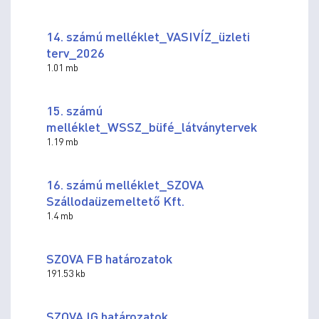
14. számú melléklet_VASIVÍZ_üzleti
terv_2026
1.01 mb
15. számú
melléklet_WSSZ_büfé_látványtervek
1.19 mb
16. számú melléklet_SZOVA
Szállodaüzemeltető Kft.
1.4 mb
SZOVA FB határozatok
191.53 kb
SZOVA IG határozatok