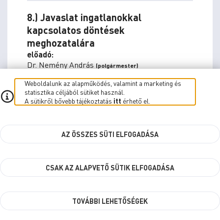
8.) Javaslat ingatlanokkal
kapcsolatos döntések
meghozatalára
előadó:
Dr. Nemény András
(polgármester)
Dr. Horváth Attila
(alpolgármester)
Weboldalunk az alapműködés, valamint a marketing és
statisztika céljából sütiket használ.
Előterjesztés
A sütikről bővebb tájékoztatás
itt
érhető el.
Javaslat ingatlanokkal kapcsolatos
döntések meghozatalára
AZ ÖSSZES SÜTI ELFOGADÁSA
56.49 kb
Melléklet
CSAK AZ ALAPVETŐ SÜTIK ELFOGADÁSA
Értékbecslés
1.03 mb
TOVÁBBI LEHETŐSÉGEK