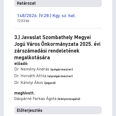
Határozat
148/2026. (V.28.) Kgy. sz. hat.
12.03 kb
3.) Javaslat Szombathely Megyei
Jogú Város Önkormányzata 2025. évi
zárszámadási rendeletének
megalkotására
előadó:
Dr. Nemény András
(polgármester)
Dr. Horváth Attila
(alpolgármester)
Dr. Károlyi Ákos
(jegyző)
meghívott:
Gáspárné Farkas Ágota
(könyvvizsgáló)
Előterjesztés