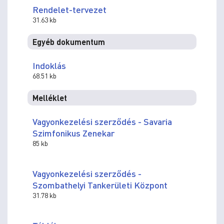
Rendelet-tervezet
31.63 kb
Egyéb dokumentum
Indoklás
68.51 kb
Melléklet
Vagyonkezelési szerződés - Savaria
Szimfonikus Zenekar
85 kb
Vagyonkezelési szerződés -
Szombathelyi Tankerületi Központ
31.78 kb