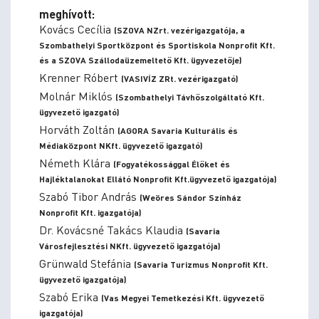
meghívott:
Kovács Cecília
(SZOVA NZrt. vezérigazgatója, a
Szombathelyi Sportközpont és Sportiskola Nonprofit Kft.
és a SZOVA Szállodaüzemeltető Kft. ügyvezetője)
Krenner Róbert
(VASIVÍZ ZRt. vezérigazgató)
Molnár Miklós
(Szombathelyi Távhőszolgáltató Kft.
ügyvezető igazgató)
Horváth Zoltán
(AGORA Savaria Kulturális és
Médiaközpont NKft. ügyvezető igazgató)
Németh Klára
(Fogyatékossággal Élőket és
Hajléktalanokat Ellátó Nonprofit Kft.ügyvezető igazgatója)
Szabó Tibor András
(Weöres Sándor Színház
Nonprofit Kft. igazgatója)
Dr. Kovácsné Takács Klaudia
(Savaria
Városfejlesztési NKft. ügyvezető igazgatója)
Grünwald Stefánia
(Savaria Turizmus Nonprofit Kft.
ügyvezető igazgatója)
Szabó Erika
(Vas Megyei Temetkezési Kft. ügyvezető
igazgatója)