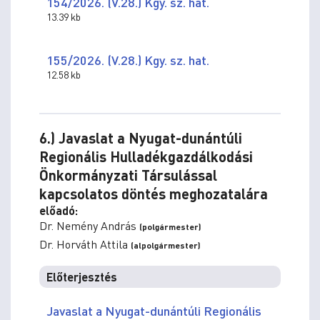
154/2026. (V.28.) Kgy. sz. hat.
13.39 kb
155/2026. (V.28.) Kgy. sz. hat.
12.58 kb
6.) Javaslat a Nyugat-dunántúli
Regionális Hulladékgazdálkodási
Önkormányzati Társulással
kapcsolatos döntés meghozatalára
előadó:
Dr. Nemény András
(polgármester)
Dr. Horváth Attila
(alpolgármester)
Előterjesztés
Javaslat a Nyugat-dunántúli Regionális