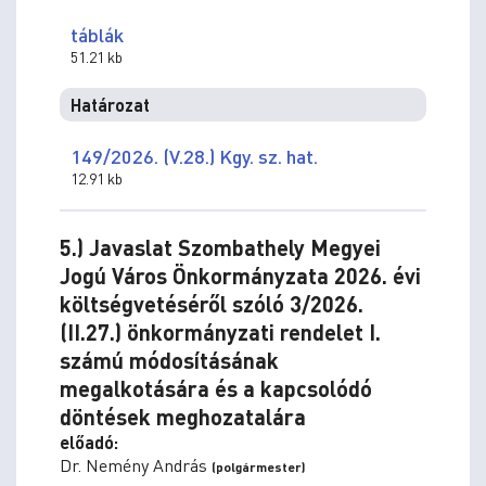
táblák
51.21 kb
Határozat
149/2026. (V.28.) Kgy. sz. hat.
12.91 kb
5.) Javaslat Szombathely Megyei
Jogú Város Önkormányzata 2026. évi
költségvetéséről szóló 3/2026.
(II.27.) önkormányzati rendelet I.
számú módosításának
megalkotására és a kapcsolódó
döntések meghozatalára
előadó:
Dr. Nemény András
(polgármester)