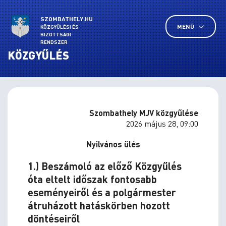
SZOMBATHELY.HU
MENÜ
KÖZGYŰLÉSI ÉS
BIZOTTSÁGI
RENDSZER
KÖZGYŰLÉS
Szombathely MJV közgyűlése
2026 május 28, 09:00
Nyilvános ülés
1.) Beszámoló az előző Közgyűlés
óta eltelt időszak fontosabb
eseményeiről és a polgármester
átruházott hatáskörben hozott
döntéseiről