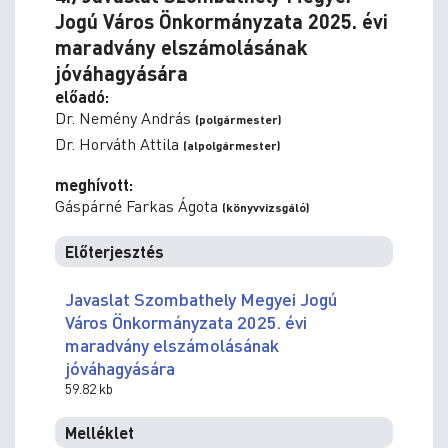
Jogú Város Önkormányzata 2025. évi
maradvány elszámolásának
jóváhagyására
előadó:
Dr. Nemény András
(polgármester)
Dr. Horváth Attila
(alpolgármester)
meghívott:
Gáspárné Farkas Ágota
(könyvvizsgáló)
Előterjesztés
Javaslat Szombathely Megyei Jogú
Város Önkormányzata 2025. évi
maradvány elszámolásának
jóváhagyására
59.82 kb
Melléklet