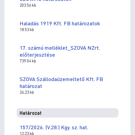
203.56 kb
Haladás 1919 Kft. FB határozatok
18.53 kb
17. számú melléklet_SZOVA NZrt.
előterjesztése
739.04 kb
SZOVA Szállodaüzemeltető Kft. FB
határozat
26.23 kb
Határozat
157/2026. (V.28.) Kgy. sz. hat.
12.23 kb