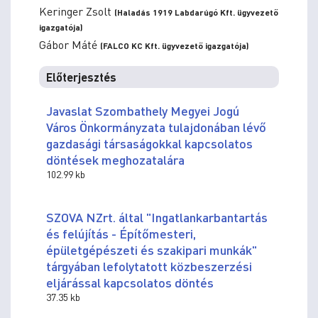
Keringer Zsolt
(Haladás 1919 Labdarúgó Kft. ügyvezető
igazgatója)
Gábor Máté
(FALCO KC Kft. ügyvezető igazgatója)
Előterjesztés
Javaslat Szombathely Megyei Jogú
Város Önkormányzata tulajdonában lévő
gazdasági társaságokkal kapcsolatos
döntések meghozatalára
102.99 kb
SZOVA NZrt. által "Ingatlankarbantartás
és felújítás - Építőmesteri,
épületgépészeti és szakipari munkák"
tárgyában lefolytatott közbeszerzési
eljárással kapcsolatos döntés
37.35 kb