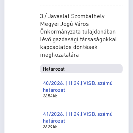
3./ Javaslat Szombathely
Megyei Jogú Város
Önkormányzata tulajdonában
lévő gazdasági társaságokkal
kapcsolatos döntések
meghozatalára
Határozat
40/2026. (III.24.) VISB. számú
határozat
36.54 kb
41/2026. (III.24.) VISB. számú
határozat
36.39 kb