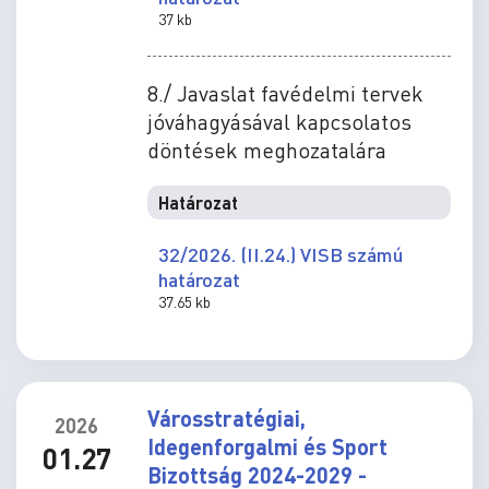
37 kb
8./ Javaslat favédelmi tervek
jóváhagyásával kapcsolatos
döntések meghozatalára
Határozat
32/2026. (II.24.) VISB számú
határozat
37.65 kb
Városstratégiai,
2026
Idegenforgalmi és Sport
01.27
Bizottság 2024-2029 -