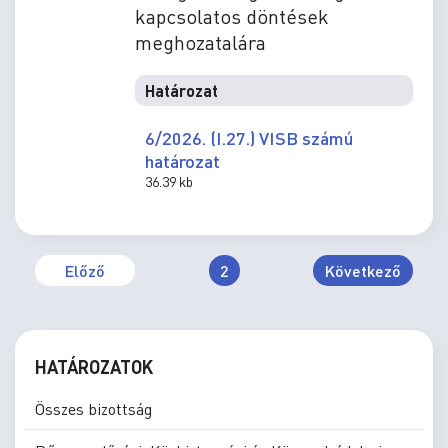
kapcsolatos döntések
meghozatalára
Határozat
6/2026. (I.27.) VISB számú
határozat
36.39 kb
Előző
2
Következő
HATÁROZATOK
Összes bizottság