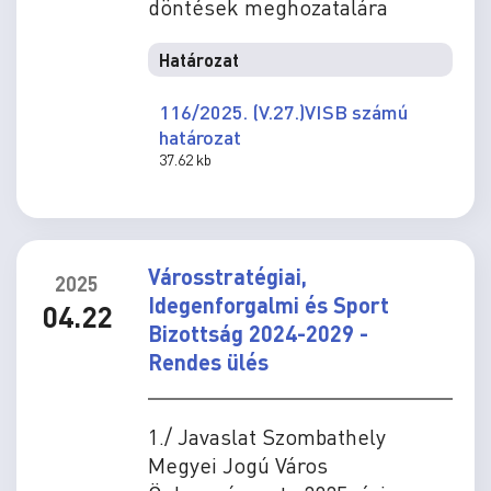
döntések meghozatalára
Határozat
116/2025. (V.27.)VISB számú
határozat
37.62 kb
Városstratégiai,
2025
Idegenforgalmi és Sport
04.22
Bizottság 2024-2029 -
Rendes ülés
1./ Javaslat Szombathely
Megyei Jogú Város