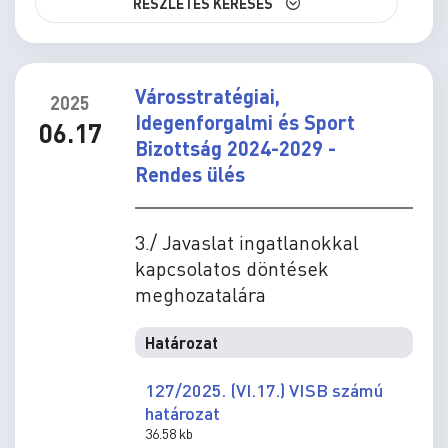
RÉSZLETES KERESÉS
Városstratégiai,
2025
Idegenforgalmi és Sport
06.17
Bizottság 2024-2029 -
Rendes ülés
3./ Javaslat ingatlanokkal
kapcsolatos döntések
meghozatalára
Határozat
127/2025. (VI.17.) VISB számú
határozat
36.58 kb