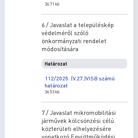
36.71 kb
6./ Javaslat a településkép
védelméről szóló
önkormányzati rendelet
módosítására
Határozat
112/2025. (V.27.)VISB számú
határozat
36.53 kb
7./ Javaslat mikromobilitási
járművek kölcsönzési célú
közterületi elhelyezésére
vonatkozó Együttműködési