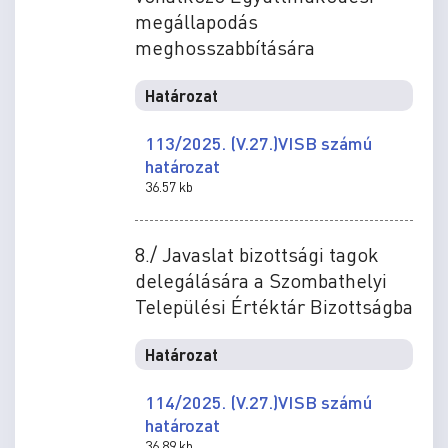
megállapodás
meghosszabbítására
Határozat
113/2025. (V.27.)VISB számú
határozat
36.57 kb
8./ Javaslat bizottsági tagok
delegálására a Szombathelyi
Települési Értéktár Bizottságba
Határozat
114/2025. (V.27.)VISB számú
határozat
36.89 kb