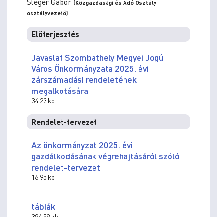
Stéger Gábor
(Közgazdasági és Adó Osztály
osztályvezető)
Előterjesztés
Javaslat Szombathely Megyei Jogú
Város Önkormányzata 2025. évi
zárszámadási rendeletének
megalkotására
34.23 kb
Rendelet-tervezet
Az önkormányzat 2025. évi
gazdálkodásának végrehajtásáról szóló
rendelet-tervezet
16.95 kb
táblák
394.59 kb