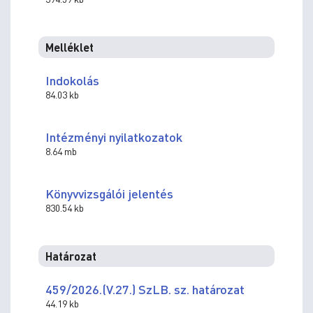
Melléklet
Indokolás
84.03 kb
Intézményi nyilatkozatok
8.64 mb
Könyvvizsgálói jelentés
830.54 kb
Határozat
459/2026.(V.27.) SzLB. sz. határozat
44.19 kb