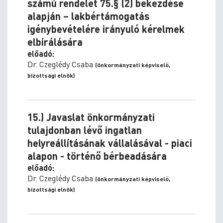
számú rendelet 75.§ (2) bekezdése
alapján – lakbértámogatás
igénybevételére irányuló kérelmek
elbírálására
előadó:
Dr. Czeglédy Csaba
(önkormányzati képviselő,
bizottsági elnök)
15.) Javaslat önkormányzati
tulajdonban lévő ingatlan
helyreállításának vállalásával - piaci
alapon - történő bérbeadására
előadó:
Dr. Czeglédy Csaba
(önkormányzati képviselő,
bizottsági elnök)