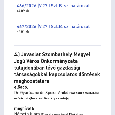
466/2026.(V.27.) SzLB. sz. határozat
44.09 kb
467/2026.(V.27.) SzLB. sz. határozat
44.01 kb
4.) Javaslat Szombathely Megyei
Jogú Város Önkormányzata
tulajdonában lévő gazdasági
társaságokkal kapcsolatos döntések
meghozatalára
előadó:
Dr. Gyuráczné dr. Speier Anikó
(Városüzemeltetési
és Városfejlesztési Osztály vezetője)
meghívott:
Németh Klára
(Fogyatékossággal Élőket és