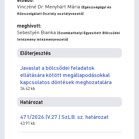
Vinczéné Dr. Menyhárt Mária
(Egészségügyi és
Közszolgálati Osztály osztályvezető)
meghívott:
Sebestyén Bianka
(Szombathelyi Egyesített Bölcsődei
Intézmény intézményvezető)
Előterjesztés
Javaslat a bölcsődei feladatok
ellátására kötött megállapodásokkal
kapcsolatos döntések meghozatalára
34.42 kb
Határozat
471/2026.(V.27.) SzLB. sz. határozat
43.91 kb