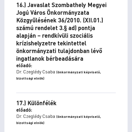
16.) Javaslat Szombathely Megyei
Jogú Város Önkormányzata
Közgyűlésének 36/2010. (XII.01.)
számú rendelet 3.§ ad) pontja
alapján – rendkívüli szociális
krízishelyzetre tekintettel
önkormányzati tulajdonban lévő
ingatlanok bérbeadására
előadó:
Dr. Czeglédy Csaba
(önkormányzati képviselő,
bizottsági elnök)
17.) Különfélék
előadó:
Dr. Czeglédy Csaba
(önkormányzati képviselő,
bizottsági elnök)