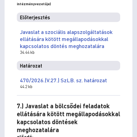
intézményvezetője)
Előterjesztés
Javaslat a szociális alapszolgáltatások
ellátására kötött megállapodásokkal
kapcsolatos döntés meghozatalára
34.44 kb
Határozat
470/2026.(V.27.) SzLB. sz. határozat
44.2 kb
7.) Javaslat a bölcsődei feladatok
ellátására kötött megállapodásokkal
kapcsolatos döntések
meghozatalára
előadó: