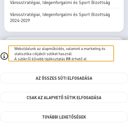
Városstratégiai, Idegenforgalmi és Sport Bizottság
Városstratégiai, Idegenforgalmi és Sport Bizottság
2024-2029
E-BIZOTTSÁG
Weboldalunk az alapműködés, valamint a marketing és
statisztika céljából sütiket használ.
A sütikről bővebb tájékoztatás
itt
érhető el.
Bizottsági ülések
Határozatok
AZ ÖSSZES SÜTI ELFOGADÁSA
CSAK AZ ALAPVETŐ SÜTIK ELFOGADÁSA
E-közgyűlés
E-Bizottság
Élő közvetítés
Süti beállítások
TOVÁBBI LEHETŐSÉGEK