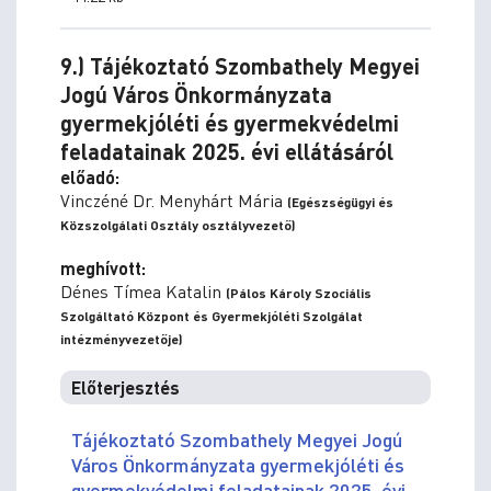
9.) Tájékoztató Szombathely Megyei
Jogú Város Önkormányzata
gyermekjóléti és gyermekvédelmi
feladatainak 2025. évi ellátásáról
előadó:
Vinczéné Dr. Menyhárt Mária
(Egészségügyi és
Közszolgálati Osztály osztályvezető)
meghívott:
Dénes Tímea Katalin
(Pálos Károly Szociális
Szolgáltató Központ és Gyermekjóléti Szolgálat
intézményvezetője)
Előterjesztés
Tájékoztató Szombathely Megyei Jogú
Város Önkormányzata gyermekjóléti és
gyermekvédelmi feladatainak 2025. évi