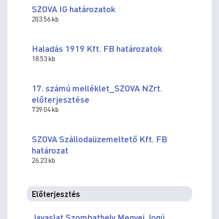
SZOVA IG határozatok
203.56 kb
Haladás 1919 Kft. FB határozatok
18.53 kb
17. számú melléklet_SZOVA NZrt.
előterjesztése
739.04 kb
SZOVA Szállodaüzemeltető Kft. FB
határozat
26.23 kb
Előterjesztés
Javaslat Szombathely Megyei Jogú