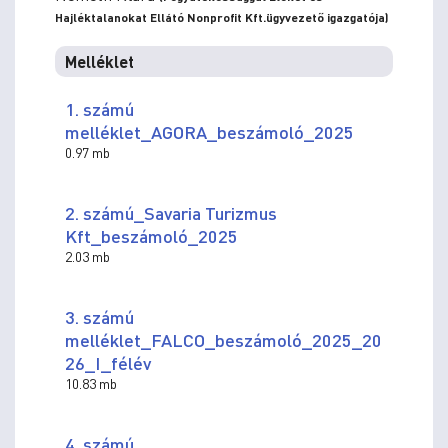
Hajléktalanokat Ellátó Nonprofit Kft.ügyvezető igazgatója)
Melléklet
1. számú
melléklet_AGORA_beszámoló_2025
0.97 mb
2. számú_Savaria Turizmus
Kft_beszámoló_2025
2.03 mb
3. számú
melléklet_FALCO_beszámoló_2025_20
26_I_félév
10.83 mb
4. számú