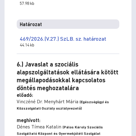
57.98 kb
Határozat
469/2026.(V.27.) SzLB. sz. határozat
44.14 kb
6.) Javaslat a szociális
alapszolgáltatások ellátására kötött
megállapodásokkal kapcsolatos
döntés meghozatalára
előadó:
Vinczéné Dr. Menyhárt Mária
(Egészségügyi és
Közszolgálati Osztály osztályvezető)
meghívott:
Dénes Tímea Katalin
(Pálos Károly Szociális
Szolgáltató Központ és Gyermekjóléti Szolgálat