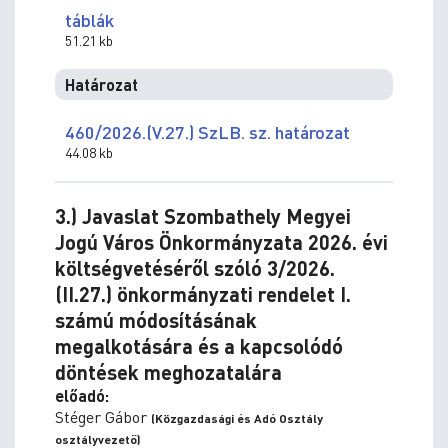
táblák
51.21 kb
Határozat
460/2026.(V.27.) SzLB. sz. határozat
44.08 kb
3.) Javaslat Szombathely Megyei
Jogú Város Önkormányzata 2026. évi
költségvetéséről szóló 3/2026.
(II.27.) önkormányzati rendelet I.
számú módosításának
megalkotására és a kapcsolódó
döntések meghozatalára
előadó:
Stéger Gábor
(Közgazdasági és Adó Osztály
osztályvezető)