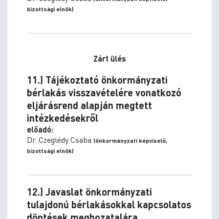
bizottsági elnök)
Zárt ülés
11.) Tájékoztató önkormányzati
bérlakás visszavételére vonatkozó
eljárásrend alapján megtett
intézkedésekről
előadó:
Dr. Czeglédy Csaba
(önkormányzati képviselő,
bizottsági elnök)
12.) Javaslat önkormányzati
tulajdonú bérlakásokkal kapcsolatos
döntések meghozatalára