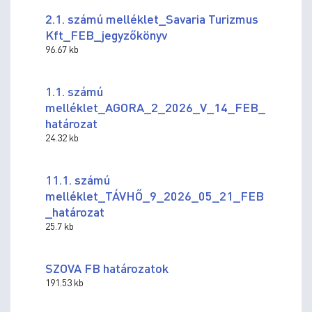
2.1. számú melléklet_Savaria Turizmus
Kft_FEB_jegyzőkönyv
96.67 kb
1.1. számú
melléklet_AGORA_2_2026_V_14_FEB_
határozat
24.32 kb
11.1. számú
melléklet_TÁVHŐ_9_2026_05_21_FEB
_határozat
25.7 kb
SZOVA FB határozatok
191.53 kb