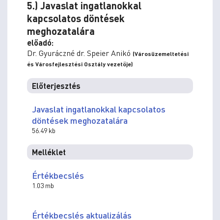
5.) Javaslat ingatlanokkal
kapcsolatos döntések
meghozatalára
előadó:
Dr. Gyuráczné dr. Speier Anikó
(Városüzemeltetési
és Városfejlesztési Osztály vezetője)
Előterjesztés
Javaslat ingatlanokkal kapcsolatos
döntések meghozatalára
56.49 kb
Melléklet
Értékbecslés
1.03 mb
Értékbecslés aktualizálás