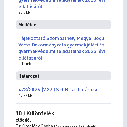
ellátásáról
28.5 kb
Melléklet
Tájékoztató Szombathely Megyei Jogú
Város Önkormányzata gyermekjóléti és
gyermekvédelmi feladatainak 2025. évi
ellátásáról
2.12 mb
Határozat
473/2026.(V.27.) SzLB. sz. határozat
43.97 kb
10.) Különfélék
előadó:
Dr. Czeglédy Csaba
(önkormányzati képviselő,