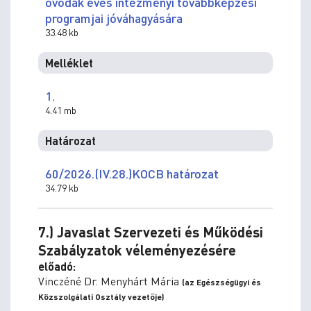
óvodák éves intézményi továbbképzési
programjai jóváhagyására
33.48 kb
Melléklet
1.
4.41 mb
Határozat
60/2026.(IV.28.)KOCB határozat
34.79 kb
7.) Javaslat Szervezeti és Működési
Szabályzatok véleményezésére
előadó:
Vinczéné Dr. Menyhárt Mária
(az Egészségügyi és
Közszolgálati Osztály vezetője)