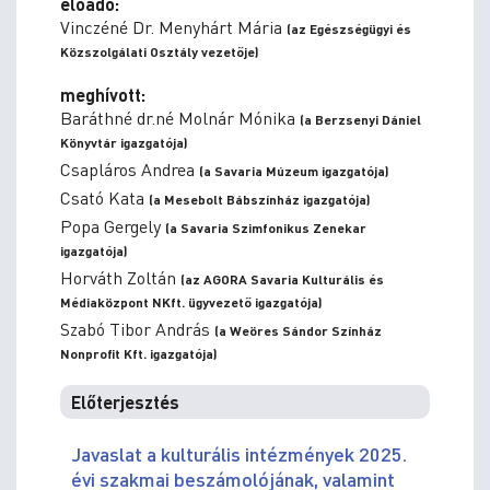
előadó:
Vinczéné Dr. Menyhárt Mária
(az Egészségügyi és
Közszolgálati Osztály vezetője)
meghívott:
Baráthné dr.né Molnár Mónika
(a Berzsenyi Dániel
Könyvtár igazgatója)
Csapláros Andrea
(a Savaria Múzeum igazgatója)
Csató Kata
(a Mesebolt Bábszínház igazgatója)
Popa Gergely
(a Savaria Szimfonikus Zenekar
igazgatója)
Horváth Zoltán
(az AGORA Savaria Kulturális és
Médiaközpont NKft. ügyvezető igazgatója)
Szabó Tibor András
(a Weöres Sándor Színház
Nonprofit Kft. igazgatója)
Előterjesztés
Javaslat a kulturális intézmények 2025.
évi szakmai beszámolójának, valamint