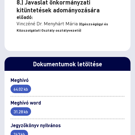
8.) Javaslat önkormányzati
kitüntetések adományozására
előadó:
Vinczéné Dr. Menyhárt Mária
(Egészségügyi és
Közszolgálati Osztály osztályvezető)
Dokumentumok letöltése
Meghívó
64.02 kb
Meghívó word
31.28 kb
Jegyzőkönyv nyilvános
263 kb