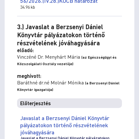
56/2026.(IV.28.)KOCB határozat
34.96 kb
3.) Javaslat a Berzsenyi Dániel
Könyvtár pályázatokon történő
részvételének jóváhagyására
előadó:
Vinczéné Dr. Menyhárt Mária
(az Egészségügyi és
Közszolgálati Osztály vezetője)
meghívott:
Baráthné dr.né Molnár Mónika
(a Berzsenyi Dániel
Könyvtár igazgatója)
Előterjesztés
Javaslat a Berzsenyi Dániel Könyvtár
pályázatokon történő részvételének
jóváhagyására
Javaslat a Berzsenyi Dániel Könyvtár pályázatokon