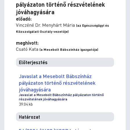
pályázaton történő részvételének
jóváhagyására
előadó:
Vinczéné Dr. Menyhárt Mária
(az Egészségügyi és
Közszolgálati Osztály vezetője)
meghívott:
Csató Kata
(a Mesebolt Bábszínház igazgatója)
Előterjesztés
Javaslat a Mesebolt Bábszínház
pályázaton történő részvételének
jóváhagyására
Javaslat a Mesebolt Bábszínház pályázaton történő
részvételének jóváhagyására
39.04 kb
Határozat