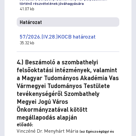
történő részvételének jóváhagyására
41.07 kb
Határozat
57/2026.(IV.28.)KOCB határozat
35.32 kb
4.) Beszámoló a szombathelyi
felsőoktatási intézmények, valamint
a Magyar Tudományos Akadémia Vas
Vármegyei Tudományos Testülete
tevékenységéről Szombathely
Megyei Jogú Város
Önkormányzatával kötött
megállapodás alapján
előadó:
Vinczéné Dr. Menyhárt Mária
(az Egészségügyi és