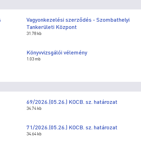
s
Vagyonkezelési szerződés - Szombathelyi
Tankerületi Központ
31.78 kb
Könyvvizsgálói vélemény
1.03 mb
69/2026.(05.26.) KOCB. sz. határozat
34.74 kb
71/2026.(05.26.) KOCB. sz. határozat
34.64 kb