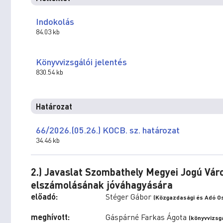
Indokolás
84.03 kb
Könyvvizsgálói jelentés
830.54 kb
Határozat
66/2026.(05.26.) KOCB. sz. határozat
34.46 kb
2.) Javaslat Szombathely Megyei Jogú Vá
elszámolásának jóváhagyására
előadó:
Stéger Gábor
(Közgazdasági és Adó Os
meghívott:
Gáspárné Farkas Ágota
(könyvvizsg