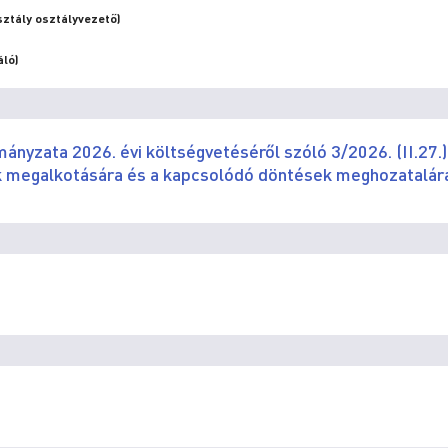
ztály osztályvezető)
áló)
nyzata 2026. évi költségvetéséről szóló 3/2026. (II.27.)
k megalkotására és a kapcsolódó döntések meghozatalár