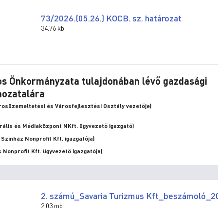
73/2026.(05.26.) KOCB. sz. határozat
34.76 kb
ros Önkormányzata tulajdonában lévő gazdasági
hozatalára
rosüzemeltetési és Városfejlesztési Osztály vezetője)
ális és Médiaközpont NKft. ügyvezető igazgató)
zínház Nonprofit Kft. igazgatója)
 Nonprofit Kft. ügyvezető igazgatója)
2. számú_Savaria Turizmus Kft_beszámoló_2
2.03 mb