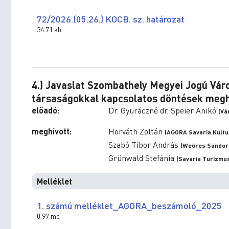
72/2026.(05.26.) KOCB. sz. határozat
34.71 kb
4.) Javaslat Szombathely Megyei Jogú Vá
társaságokkal kapcsolatos döntések meg
előadó:
Dr. Gyuráczné dr. Speier Anikó
(Vá
meghívott:
Horváth Zoltán
(AGORA Savaria Kultur
Szabó Tibor András
(Weöres Sándor S
Grünwald Stefánia
(Savaria Turizmus
Melléklet
1. számú melléklet_AGORA_beszámoló_2025
0.97 mb