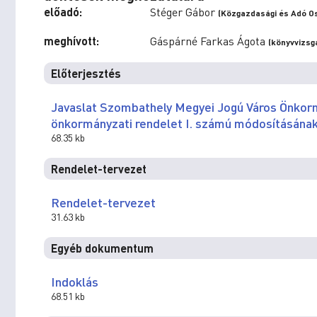
előadó:
Stéger Gábor
(Közgazdasági és Adó Os
meghívott:
Gáspárné Farkas Ágota
(könyvvizsg
Előterjesztés
Javaslat Szombathely Megyei Jogú Város Önkormá
önkormányzati rendelet I. számú módosításána
68.35 kb
Rendelet-tervezet
Rendelet-tervezet
31.63 kb
Egyéb dokumentum
Indoklás
68.51 kb