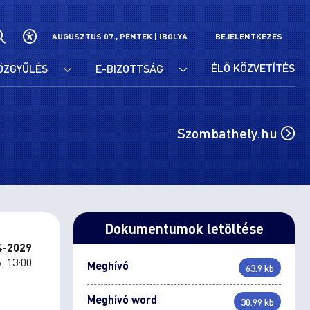
AUGUSZTUS 07., PÉNTEK |
IBOLYA
BEJELENTKEZÉS
ÉLŐ KÖZVETÍTÉS
ÖZGYŰLÉS
E-BIZOTTSÁG
Szombathely.hu
Dokumentumok letöltése
24-2029
, 13:00
Meghívó
63.9 kb
Meghívó word
30.99 kb