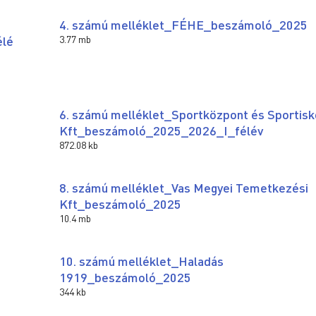
4. számú melléklet_FÉHE_beszámoló_2025
élé
3.77 mb
6. számú melléklet_Sportközpont és Sportisk
Kft_beszámoló_2025_2026_I_félév
872.08 kb
8. számú melléklet_Vas Megyei Temetkezési
Kft_beszámoló_2025
10.4 mb
10. számú melléklet_Haladás
1919_beszámoló_2025
344 kb