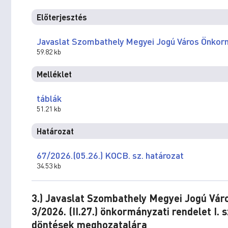
Előterjesztés
Javaslat Szombathely Megyei Jogú Város Önkor
59.82 kb
Melléklet
táblák
51.21 kb
Határozat
67/2026.(05.26.) KOCB. sz. határozat
34.53 kb
3.) Javaslat Szombathely Megyei Jogú Vár
3/2026. (II.27.) önkormányzati rendelet 
döntések meghozatalára