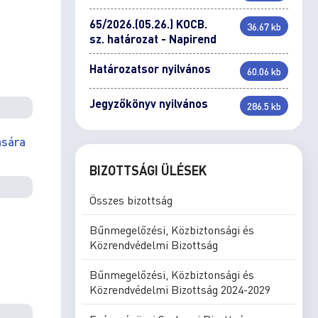
65/2026.(05.26.) KOCB.
36.67 kb
sz. határozat - Napirend
Határozatsor nyilvános
60.06 kb
Jegyzőkönyv nyilvános
286.5 kb
ására
BIZOTTSÁGI ÜLÉSEK
Összes bizottság
Bűnmegelőzési, Közbiztonsági és
Közrendvédelmi Bizottság
Bűnmegelőzési, Közbiztonsági és
Közrendvédelmi Bizottság 2024-2029