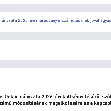
mányzata 2025. évi maradvány elszámolásának jóváhagyá
os Önkormányzata 2026. évi költségvetéséről szó
I. számú módosításának megalkotására és a kapcso