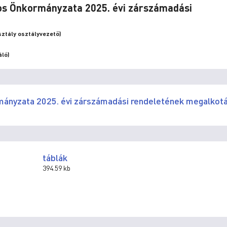
ros Önkormányzata 2025. évi zárszámadási
ztály osztályvezető)
áló)
mányzata 2025. évi zárszámadási rendeletének megalkot
táblák
394.59 kb