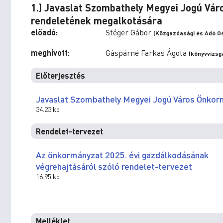
1.) Javaslat Szombathely Megyei Jogú Vá
rendeletének megalkotására
előadó:
Stéger Gábor
(Közgazdasági és Adó Os
meghívott:
Gáspárné Farkas Ágota
(könyvvizsg
Előterjesztés
Javaslat Szombathely Megyei Jogú Város Önkor
34.23 kb
Rendelet-tervezet
Az önkormányzat 2025. évi gazdálkodásának
végrehajtásáról szóló rendelet-tervezet
16.95 kb
Melléklet