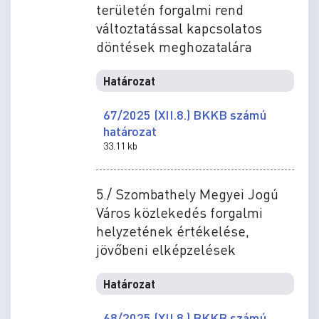
területén forgalmi rend
változtatással kapcsolatos
döntések meghozatalára
Határozat
67/2025 (XII.8.) BKKB számú
határozat
33.11 kb
5./ Szombathely Megyei Jogú
Város közlekedés forgalmi
helyzetének értékelése,
jövőbeni elképzelések
Határozat
68/2025 (XII.8.) BKKB számú