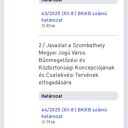
63/2025 (XII.8.) BKKB számú
határozat
31.83 kb
2./ Javaslat a Szombathely
Megyei Jogú Város
Bűnmegelőzési és
Közbiztonsági Koncepciójának
és Cselekvési Tervének
elfogadására
Határozat
64/2025 (XII.8.) BKKB számú
határozat
31.79 kb