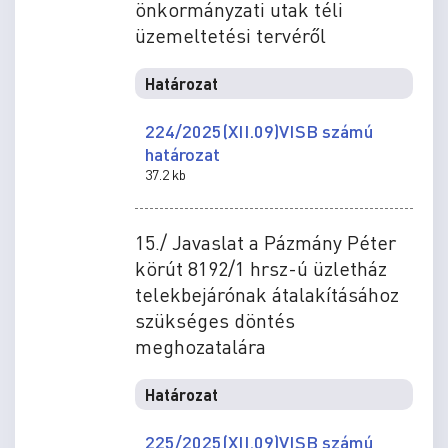
önkormányzati utak téli
üzemeltetési tervéről
Határozat
224/2025(XII.09)VISB számú
határozat
37.2 kb
15./ Javaslat a Pázmány Péter
körút 8192/1 hrsz-ú üzletház
telekbejárónak átalakításához
szükséges döntés
meghozatalára
Határozat
225/2025(XII.09)VISB számú