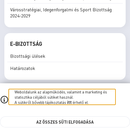
Városstratégiai, Idegenforgalmi és Sport Bizottság
2024-2029
E-BIZOTTSÁG
Bizottsági ülések
Határozatok
Weboldalunk az alapműködés, valamint a marketing és
statisztika céljából sütiket használ.
A sütikről bővebb tájékoztatás
itt
érhető el.
E-közgyűlés
E-Bizottság
Élő közvetítés
Süti beállítások
AZ ÖSSZES SÜTI ELFOGADÁSA