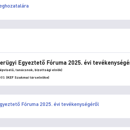
eghozatalára
erügyi Egyeztető Fóruma 2025. évi tevékenységé
pviselő, tanácsnok, bizottsági elnök)
des
(KEF Szakmai társelnöke)
gyeztető Fóruma 2025. évi tevékenységéről