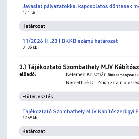
Javaslat pályázatokkal kapcsolatos döntések m
47.1 kb
Határozat
11/2026 (II.23.) BKKB számú határozat
31.05 kb
3.) Tájékoztató Szombathely MJV Kábítósz
előadó:
Kelemen Krisztián
(önkormányzati ké
Némethné Dr. Zsigó Zita r. alezre
Előterjesztés
Tájékoztató Szombathely MJV Kábítószerügyi E
12.69 kb
Határozat