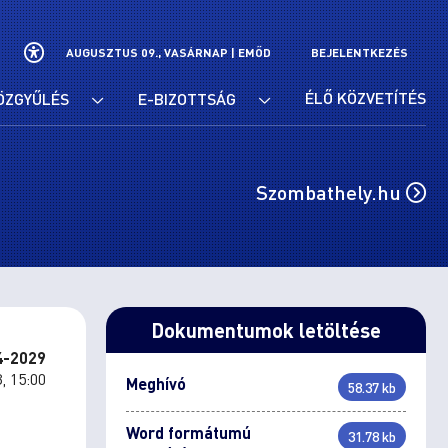
AUGUSZTUS 09., VASÁRNAP |
EMŐD
BEJELENTKEZÉS
ÉLŐ KÖZVETÍTÉS
ÖZGYŰLÉS
E-BIZOTTSÁG
Szombathely.hu
Dokumentumok letöltése
4-2029
, 15:00
Meghívó
58.37 kb
Word formátumú
31.78 kb