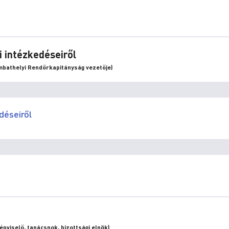
i intézkedéseiről
bathelyi Rendőrkapitányság vezetője)
déseiről
pviselő, tanácsnok, bizottsági elnök)