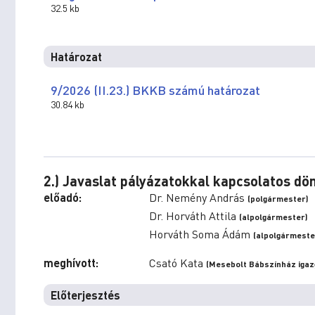
32.5 kb
Határozat
9/2026 (II.23.) BKKB számú határozat
30.84 kb
2.) Javaslat pályázatokkal kapcsolatos d
előadó:
Dr. Nemény András
(polgármester)
Dr. Horváth Attila
(alpolgármester)
Horváth Soma Ádám
(alpolgármeste
meghívott:
Csató Kata
(Mesebolt Bábszínház igaz
Előterjesztés