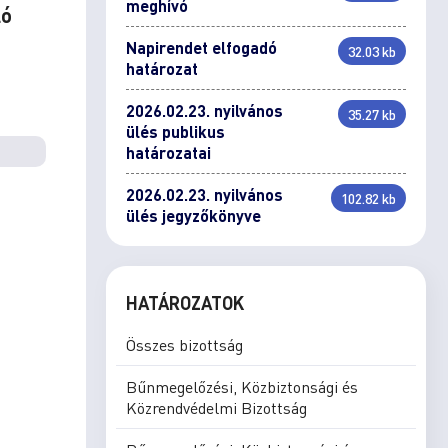
meghívó
ló
Napirendet elfogadó
32.03 kb
határozat
2026.02.23. nyilvános
35.27 kb
ülés publikus
határozatai
2026.02.23. nyilvános
102.82 kb
ülés jegyzőkönyve
HATÁROZATOK
Összes bizottság
Bűnmegelőzési, Közbiztonsági és
Közrendvédelmi Bizottság