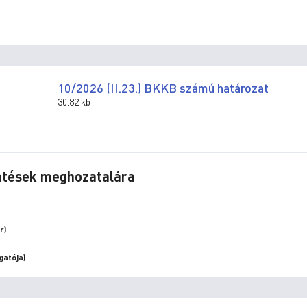
10/2026 (II.23.) BKKB számú határozat
30.82 kb
öntések meghozatalára
r)
gatója)