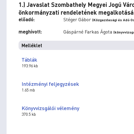
1.) Javaslat Szombathely Megyei Jogú Vár
önkormányzati rendeletének megalkotásá
előadó:
Stéger Gábor
(Közgazdasági és Adó Os
meghívott:
Gáspárné Farkas Ágota
(könyvvizsg
Melléklet
Táblák
193.96 kb
Intézményi feljegyzések
1.65 mb
Könyvvizsgálói vélemény
370.5 kb