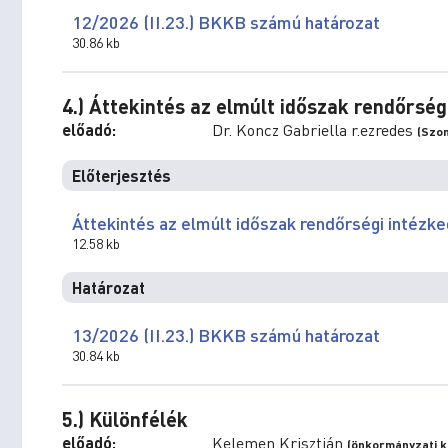
12/2026 (II.23.) BKKB számú határozat
30.86 kb
4.) Áttekintés az elmúlt időszak rendőrség
előadó:
Dr. Koncz Gabriella r.ezredes
(Szom
Előterjesztés
Áttekintés az elmúlt időszak rendőrségi intézke
12.58 kb
Határozat
13/2026 (II.23.) BKKB számú határozat
30.84 kb
5.) Különfélék
előadó:
Kelemen Krisztián
(önkormányzati ké