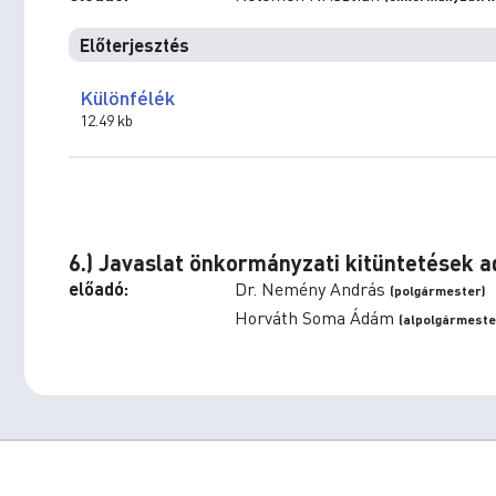
Előterjesztés
Különfélék
12.49 kb
6.) Javaslat önkormányzati kitüntetések
előadó:
Dr. Nemény András
(polgármester)
Horváth Soma Ádám
(alpolgármeste