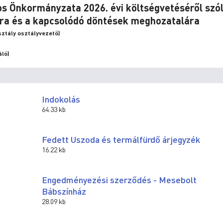
os Önkormányzata 2026. évi költségvetéséről szó
ra és a kapcsolódó döntések meghozatalára
ztály osztályvezető)
áló)
Indokolás
64.33 kb
Fedett Uszoda és termálfürdő árjegyzék
16.22 kb
Engedményezési szerződés - Mesebolt
Bábszínház
28.09 kb