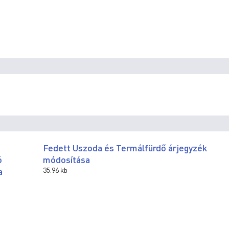
Fedett Uszoda és Termálfürdő árjegyzék
ó
módosítása
a
35.96 kb