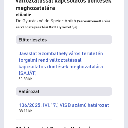
változtatással kapcsolatos döntések
meghozatalára
előadó:
Dr. Gyuráczné dr. Speier Anikó
(Városüzemeltetési
és Városfejlesztési Osztály vezetője)
Előterjesztés
Javaslat Szombathely város területén
forgalmi rend változtatással
kapcsolatos döntések meghozatalára
(SAJÁT)
50.83 kb
Határozat
136/2025. (VI.17.) VISB számú határozat
38.11 kb