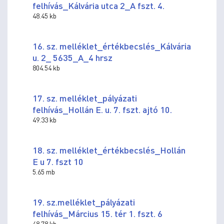
felhívás_Kálvária utca 2_A fszt. 4.
48.45 kb
16. sz. melléklet_értékbecslés_Kálvária
u. 2_ 5635_A_4 hrsz
804.54 kb
17. sz. melléklet_pályázati
felhívás_Hollán E. u. 7. fszt. ajtó 10.
49.33 kb
18. sz. melléklet_értékbecslés_Hollán
E u 7. fszt 10
5.65 mb
19. sz.melléklet_pályázati
felhívás_Március 15. tér 1. fszt. 6
48.78 kb