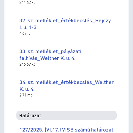
244.62 kb
32. sz. melléklet_értékbecslés_Bejczy
I. u. 1-3.
4.6 mb
33. sz. melléklet_pályázati
felhívás_Welther K. u. 4.
246.69 kb
34. sz. melléklet_értékbecslés_Welther
K. u. 4.
2.71 mb
Határozat
127/2025. (VI.17.) VISB számú határozat