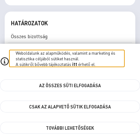
HATÁROZATOK
Összes bizottság
Bűnmegelőzési, Közbiztonsági és Közrendvédelmi
Weboldalunk az alapműködés, valamint a marketing és
Bizottság
statisztika céljából sütiket használ.
A sütikről bővebb tájékoztatás
itt
érhető el.
Bűnmegelőzési, Közbiztonsági és Közrendvédelmi
Bizottság 2024-2029
AZ ÖSSZES SÜTI ELFOGADÁSA
Egészségügyi Szakmai Bizottság
Egészségügyi Szakmai Bizottság 2024-2029
CSAK AZ ALAPVETŐ SÜTIK ELFOGADÁSA
Fenntarthatósági és Klímastratégiai Szakmai
Bizottság 2024-2029
TOVÁBBI LEHETŐSÉGEK
Gazdasági és Jogi Bizottság