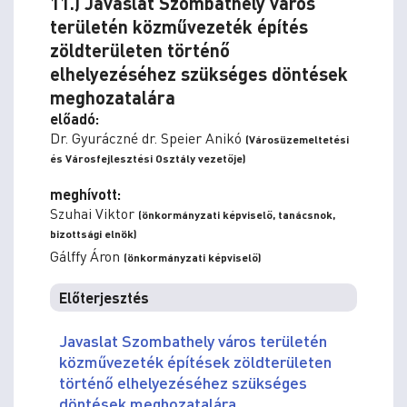
11.) Javaslat Szombathely város
területén közművezeték építés
zöldterületen történő
elhelyezéséhez szükséges döntések
meghozatalára
előadó:
Dr. Gyuráczné dr. Speier Anikó
(Városüzemeltetési
és Városfejlesztési Osztály vezetője)
meghívott:
Szuhai Viktor
(önkormányzati képviselő, tanácsnok,
bizottsági elnök)
Gálffy Áron
(önkormányzati képviselő)
Előterjesztés
Javaslat Szombathely város területén
közművezeték építések zöldterületen
történő elhelyezéséhez szükséges
döntések meghozatalára