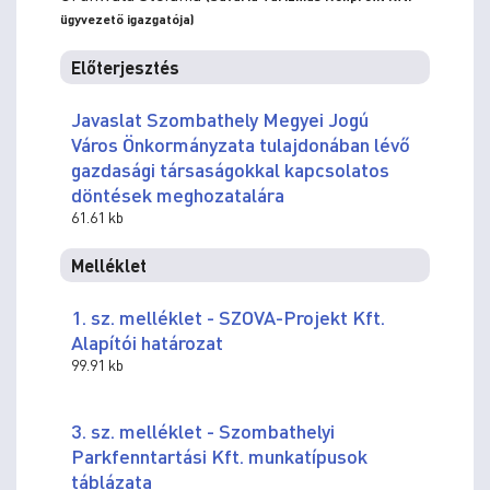
ügyvezető igazgatója)
Előterjesztés
Javaslat Szombathely Megyei Jogú
Város Önkormányzata tulajdonában lévő
gazdasági társaságokkal kapcsolatos
döntések meghozatalára
61.61 kb
Melléklet
1. sz. melléklet - SZOVA-Projekt Kft.
Alapítói határozat
99.91 kb
3. sz. melléklet - Szombathelyi
Parkfenntartási Kft. munkatípusok
táblázata