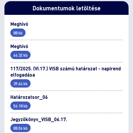
Dokumentumok letöltése
Meghívó
88 kb
Meghívó
66.32 kb
117/2025. (VI.17.) VISB számú határozat - napirend
elfogadása
39.66 kb
Határozatsor_06
56.18 kb
Jegyzőkönyv_VISB_06.17.
88.06 kb