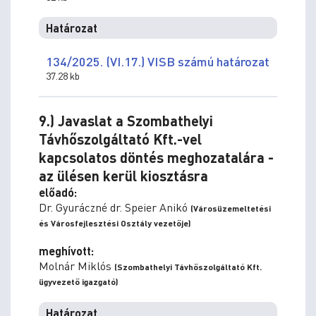
Határozat
134/2025. (VI.17.) VISB számú határozat
37.28 kb
9.) Javaslat a Szombathelyi
Távhőszolgáltató Kft.-vel
kapcsolatos döntés meghozatalára -
az ülésen kerül kiosztásra
előadó:
Dr. Gyuráczné dr. Speier Anikó
(Városüzemeltetési
és Városfejlesztési Osztály vezetője)
meghívott:
Molnár Miklós
(Szombathelyi Távhőszolgáltató Kft.
ügyvezető igazgató)
Határozat