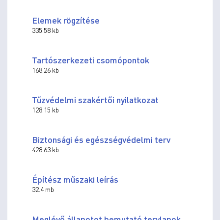
Elemek rögzítése
335.58 kb
Tartószerkezeti csomópontok
168.26 kb
Tűzvédelmi szakértői nyilatkozat
128.15 kb
Biztonsági és egészségvédelmi terv
428.63 kb
Építész műszaki leírás
32.4 mb
Meglévő állapotot bemutató tervlapok