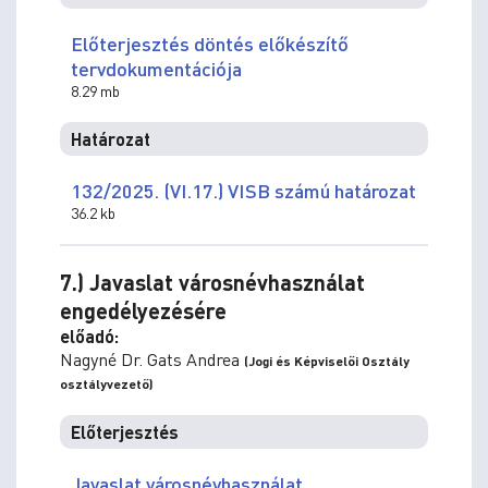
Előterjesztés döntés előkészítő
tervdokumentációja
8.29 mb
Határozat
132/2025. (VI.17.) VISB számú határozat
36.2 kb
7.) Javaslat városnévhasználat
engedélyezésére
előadó:
Nagyné Dr. Gats Andrea
(Jogi és Képviselői Osztály
osztályvezető)
Előterjesztés
Javaslat városnévhasználat