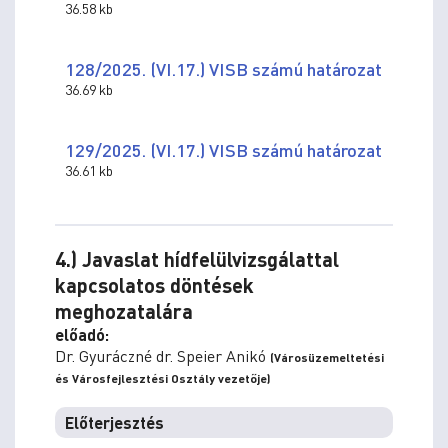
36.58 kb
128/2025. (VI.17.) VISB számú határozat
36.69 kb
129/2025. (VI.17.) VISB számú határozat
36.61 kb
4.) Javaslat hídfelülvizsgálattal
kapcsolatos döntések
meghozatalára
előadó:
Dr. Gyuráczné dr. Speier Anikó
(Városüzemeltetési
és Városfejlesztési Osztály vezetője)
Előterjesztés