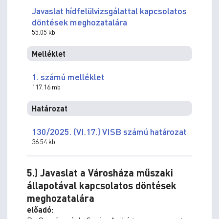
Javaslat hídfelülvizsgálattal kapcsolatos
döntések meghozatalára
55.05 kb
Melléklet
1. számú melléklet
117.16 mb
Határozat
130/2025. (VI.17.) VISB számú határozat
36.54 kb
5.) Javaslat a Városháza műszaki
állapotával kapcsolatos döntések
meghozatalára
előadó: