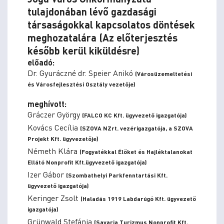
tulajdonában lévő gazdasági
társaságokkal kapcsolatos döntések
meghozatalára (Az előterjesztés
később kerül kiküldésre)
előadó:
Dr. Gyuráczné dr. Speier Anikó
(Városüzemeltetési
és Városfejlesztési Osztály vezetője)
meghívott:
Gráczer György
(FALCO KC Kft. ügyvezető igazgatója)
Kovács Cecília
(SZOVA NZrt. vezérigazgatója, a SZOVA
Projekt Kft. ügyvezetője)
Németh Klára
(Fogyatékkal Élőket és Hajléktalanokat
Ellátó Nonprofit Kft.ügyvezető igazgatója)
Izer Gábor
(Szombathelyi Parkfenntartási Kft.
ügyvezető igazgatója)
Keringer Zsolt
(Haladás 1919 Labdarúgó Kft. ügyvezető
igazgatója)
Grünwald Stefánia
(Savaria Turizmus Nonprofit Kft.