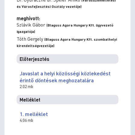
(Városüzemeltetési
és Városfejlesztési Osztály vezetője)
meghívott:
Szlávik Gábor
(Blaguss Agora Hungary Kft. ügyvezető
igazgatója)
Tóth Gergely
(Blaguss Agora Hungary Kft. szombathelyi
kirendeltségvezetője)
Előterjesztés
Javaslat a helyi közösségi közlekedést
érintő döntések meghozatalára
2.02 mb
Melléklet
1. melléklet
4.06 mb