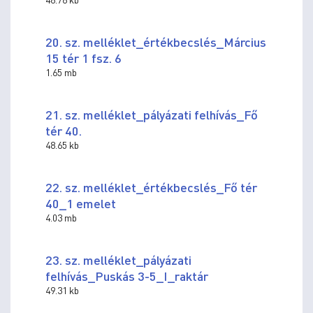
20. sz. melléklet_értékbecslés_Március
15 tér 1 fsz. 6
1.65 mb
21. sz. melléklet_pályázati felhívás_Fő
tér 40.
48.65 kb
22. sz. melléklet_értékbecslés_Fő tér
40_1 emelet
4.03 mb
23. sz. melléklet_pályázati
felhívás_Puskás 3-5_I_raktár
49.31 kb