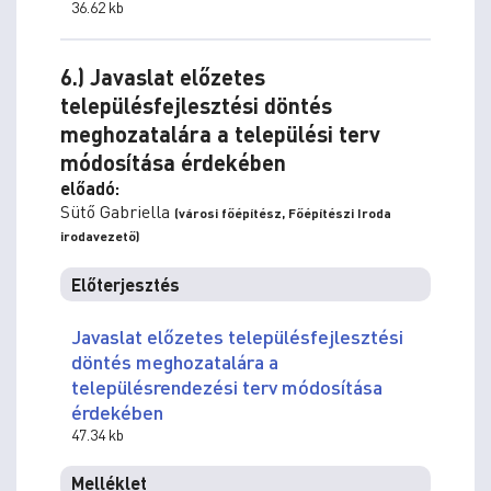
36.62 kb
6.) Javaslat előzetes
településfejlesztési döntés
meghozatalára a települési terv
módosítása érdekében
előadó:
Sütő Gabriella
(városi főépítész, Főépítészi Iroda
irodavezető)
Előterjesztés
Javaslat előzetes településfejlesztési
döntés meghozatalára a
településrendezési terv módosítása
érdekében
47.34 kb
Melléklet