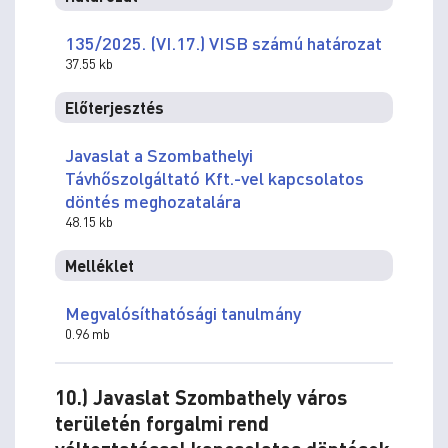
135/2025. (VI.17.) VISB számú határozat
37.55 kb
Előterjesztés
Javaslat a Szombathelyi
Távhőszolgáltató Kft.-vel kapcsolatos
döntés meghozatalára
48.15 kb
Melléklet
Megvalósíthatósági tanulmány
0.96 mb
10.) Javaslat Szombathely város
területén forgalmi rend