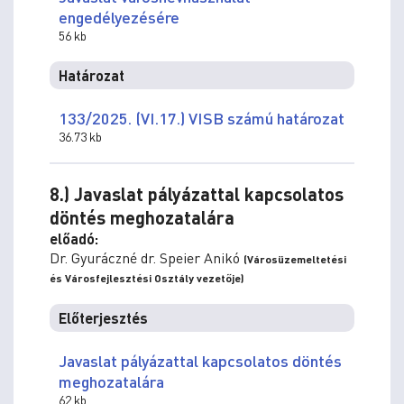
engedélyezésére
56 kb
Határozat
133/2025. (VI.17.) VISB számú határozat
36.73 kb
8.) Javaslat pályázattal kapcsolatos
döntés meghozatalára
előadó:
Dr. Gyuráczné dr. Speier Anikó
(Városüzemeltetési
és Városfejlesztési Osztály vezetője)
Előterjesztés
Javaslat pályázattal kapcsolatos döntés
meghozatalára
62 kb