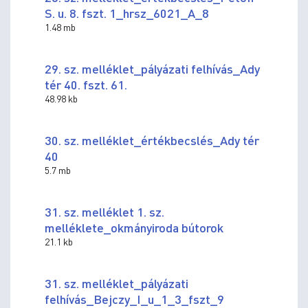
S. u. 8. fszt. 1_hrsz_6021_A_8
1.48 mb
29. sz. melléklet_pályázati felhívás_Ady
tér 40. fszt. 61.
48.98 kb
30. sz. melléklet_értékbecslés_Ady tér
40
5.7 mb
31. sz. melléklet 1. sz.
melléklete_okmányiroda bútorok
21.1 kb
31. sz. melléklet_pályázati
felhívás_Bejczy_I_u_1_3_fszt_9