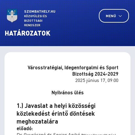
SZOMBATHELY.HU
MENÜ
KÖZGYŰLÉSI ÉS
BIZOTTSÁGI
RENDSZER
HATÁROZATOK
Városstratégiai, Idegenforgalmi és Sport
Bizottság 2024-2029
2025 június 17, 09:00
Nyilvános ülés
1.) Javaslat a helyi közösségi
közlekedést érintő döntések
meghozatalára
előadó:
Dr. Gyuráczné dr. Speier Anikó