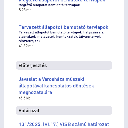
Meglévő állapotot bemutató tervlapok
8.23 mb
Tervezett állapotot bemutató tervlapok
Tervezett állapotot bemutató tervlapok: helyszínrajz,
alaprajzok, metszetek, homlokzatok, látványtervek,
részletrajzok
41.59 mb
Előterjesztés
Javaslat a Városháza műszaki
állapotával kapcsolatos döntések
meghozatalára
45.5 kb
Határozat
131/2025. (VI.17.) VISB számú határozat