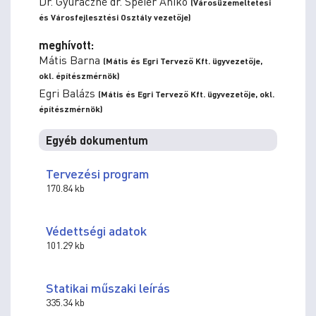
Dr. Gyuráczné dr. Speier Anikó
(Városüzemeltetési
és Városfejlesztési Osztály vezetője)
meghívott:
Mátis Barna
(Mátis és Egri Tervező Kft. ügyvezetője,
okl. építészmérnök)
Egri Balázs
(Mátis és Egri Tervező Kft. ügyvezetője, okl.
építészmérnök)
Egyéb dokumentum
Tervezési program
170.84 kb
Védettségi adatok
101.29 kb
Statikai műszaki leírás
335.34 kb