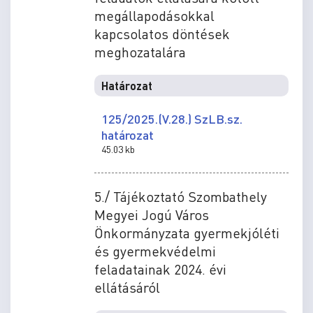
megállapodásokkal
kapcsolatos döntések
meghozatalára
Határozat
125/2025.(V.28.) SzLB.sz.
határozat
45.03 kb
5./ Tájékoztató Szombathely
Megyei Jogú Város
Önkormányzata gyermekjóléti
és gyermekvédelmi
feladatainak 2024. évi
ellátásáról