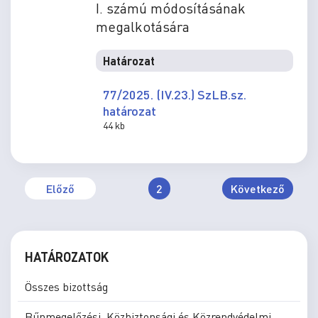
I. számú módosításának
megalkotására
Határozat
77/2025. (IV.23.) SzLB.sz.
határozat
44 kb
Előző
2
Következő
HATÁROZATOK
Összes bizottság
Bűnmegelőzési, Közbiztonsági és Közrendvédelmi