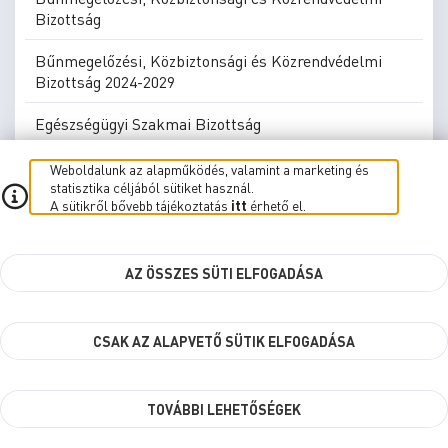
Bizottság
Bűnmegelőzési, Közbiztonsági és Közrendvédelmi
Bizottság 2024-2029
Egészségügyi Szakmai Bizottság
Egészségügyi Szakmai Bizottság 2024-2029
Weboldalunk az alapműködés, valamint a marketing és
statisztika céljából sütiket használ.
A sütikről bővebb tájékoztatás
itt
érhető el.
Fenntarthatósági és Klímastratégiai Szakmai
Bizottság 2024-2029
Gazdasági és Jogi Bizottság
AZ ÖSSZES SÜTI ELFOGADÁSA
Gazdasági és Jogi Bizottság 2024-2029
CSAK AZ ALAPVETŐ SÜTIK ELFOGADÁSA
Költségvetési Ellenőrző Szakmai Bizottság
Költségvetési Ellenőrző Szakmai Bizottság 2024-2029
TOVÁBBI LEHETŐSÉGEK
Közbeszerzési Bíráló Bizottság