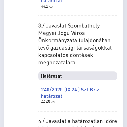
határozat
44.2 kb
3./ Javaslat Szombathely
Megyei Jogú Város
Önkormányzata tulajdonában
lévő gazdasági társaságokkal
kapcsolatos döntések
meghozatalára
Határozat
240/2025.(IX.24.) SzLB.sz.
határozat
44.45 kb
4./ Javaslat a határozatlan időre