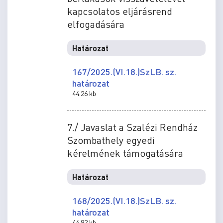
kapcsolatos eljárásrend
elfogadására
Határozat
167/2025.(VI.18.)SzLB. sz.
határozat
44.26 kb
7./ Javaslat a Szalézi Rendház
Szombathely egyedi
kérelmének támogatására
Határozat
168/2025.(VI.18.)SzLB. sz.
határozat
44.82 kb