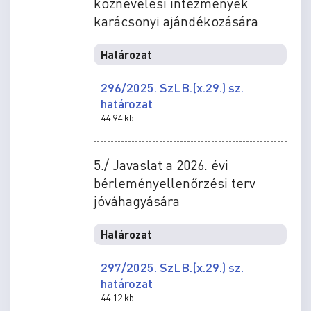
köznevelési intézmények
karácsonyi ajándékozására
Határozat
296/2025. SzLB.(x.29.) sz.
határozat
44.94 kb
5./ Javaslat a 2026. évi
bérleményellenőrzési terv
jóváhagyására
Határozat
297/2025. SzLB.(x.29.) sz.
határozat
44.12 kb