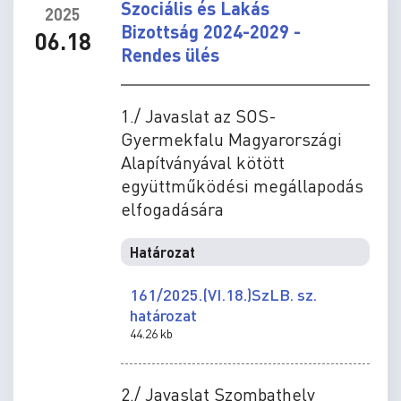
Szociális és Lakás
2025
Bizottság 2024-2029 -
06.18
Rendes ülés
1./ Javaslat az SOS-
Gyermekfalu Magyarországi
Alapítványával kötött
együttműködési megállapodás
elfogadására
Határozat
161/2025.(VI.18.)SzLB. sz.
határozat
44.26 kb
2./ Javaslat Szombathely