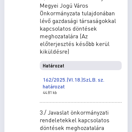
Megyei Jogú Város
Önkormányzata tulajdonában
lévő gazdasági társaságokkal
kapcsolatos döntések
meghozatalára (Az
előterjesztés később kerül
kiküldésre)
Határozat
162/2025.(VI.18.)SzLB. sz.
határozat
44.81 kb
3./ Javaslat önkormányzati
rendeletekkel kapcsolatos
döntések meghozatalára