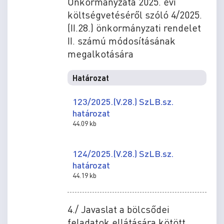
Önkormányzata 2025. évi
költségvetéséről szóló 4/2025.
(II.28.) önkormányzati rendelet
II. számú módosításának
megalkotására
Határozat
123/2025.(V.28.) SzLB.sz.
határozat
44.09 kb
124/2025.(V.28.) SzLB.sz.
határozat
44.19 kb
4./ Javaslat a bölcsődei
feladatok ellátására kötött