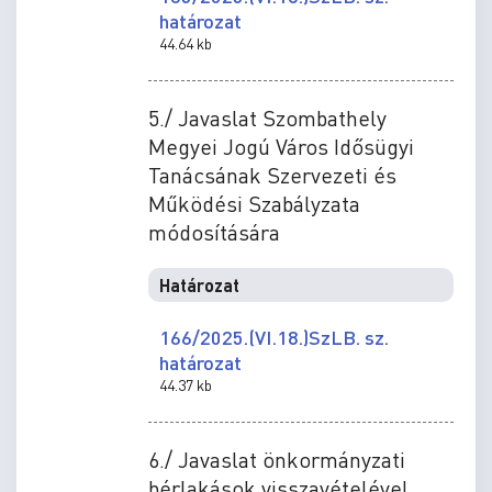
határozat
44.64 kb
5./ Javaslat Szombathely
Megyei Jogú Város Idősügyi
Tanácsának Szervezeti és
Működési Szabályzata
módosítására
Határozat
166/2025.(VI.18.)SzLB. sz.
határozat
44.37 kb
6./ Javaslat önkormányzati
bérlakások visszavételével