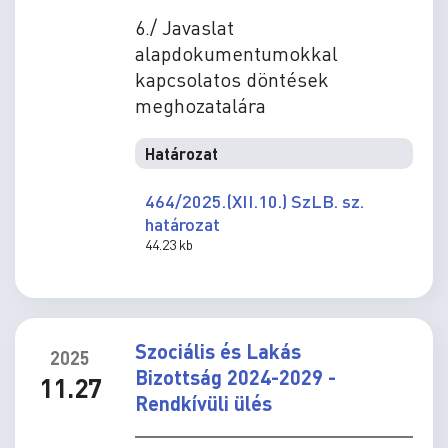
6./ Javaslat
alapdokumentumokkal
kapcsolatos döntések
meghozatalára
Határozat
464/2025.(XII.10.) SzLB. sz.
határozat
44.23 kb
Szociális és Lakás
2025
Bizottság 2024-2029 -
11.27
Rendkívüli ülés