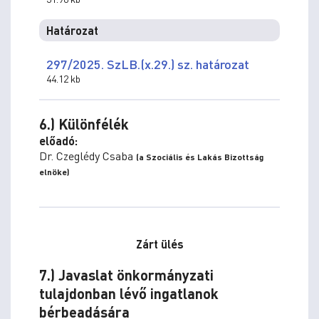
Határozat
297/2025. SzLB.(x.29.) sz. határozat
44.12 kb
6.) Különfélék
előadó:
Dr. Czeglédy Csaba
(a Szociális és Lakás Bizottság
elnöke)
Zárt ülés
7.) Javaslat önkormányzati
tulajdonban lévő ingatlanok
bérbeadására