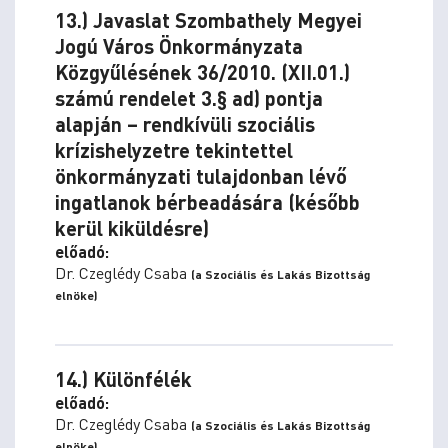
13.) Javaslat Szombathely Megyei
Jogú Város Önkormányzata
Közgyűlésének 36/2010. (XII.01.)
számú rendelet 3.§ ad) pontja
alapján – rendkívüli szociális
krízishelyzetre tekintettel
önkormányzati tulajdonban lévő
ingatlanok bérbeadására (később
kerül kiküldésre)
előadó:
Dr. Czeglédy Csaba
(a Szociális és Lakás Bizottság
elnöke)
14.) Különfélék
előadó:
Dr. Czeglédy Csaba
(a Szociális és Lakás Bizottság
elnöke)