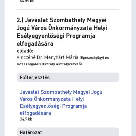
44.09 kb
2.) Javaslat Szombathely Megyei
Jogú Város Önkormányzata Helyi
Esélyegyenlőségi Programja
elfogadására
előadó:
Vinczéné Dr. Menyhárt Mária
(Egészségügyi és
Közszolgálati Osztály osztályvezető)
Előterjesztés
Javaslat Szombathely Megyei Jogú
Város Önkormányzata Helyi
Esélyegyenlőségi Programja
elfogadására
34.9 kb
Határozat