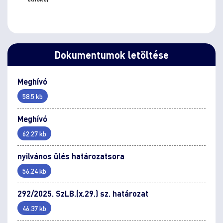
Dokumentumok letöltése
Meghívó
58.5 kb
Meghívó
62.27 kb
nyilvános ülés határozatsora
56.24 kb
292/2025. SzLB.(x.29.) sz. határozat
46.37 kb