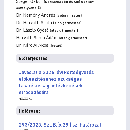
Stéger Gábor
(Közgazdasági és Adó Osztály
osztályvezető)
Dr. Nemény András
(polgármester)
Dr. Horváth Attila
(alpolgármester)
Dr. László Győző
(alpolgármester)
Horváth Soma Ádám
(alpolgármester)
Dr. Károlyi Ákos
(jegyző)
Előterjesztés
Javaslat a 2026. évi költségvetés
előkészítéséhez szükséges
takarékossági intézkedések
elfogadására
48.33 kb
Határozat
293/2025. SzLB.(x.29.) sz. határozat