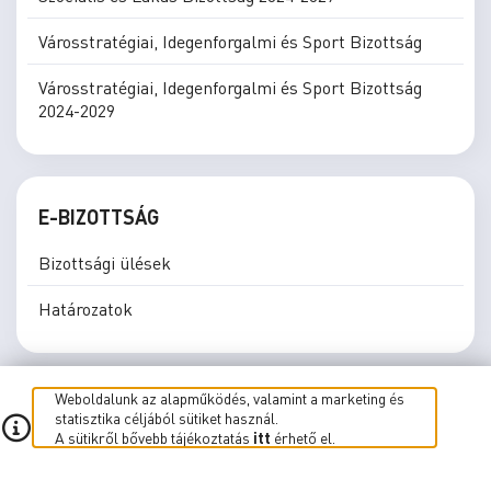
Városstratégiai, Idegenforgalmi és Sport Bizottság
Városstratégiai, Idegenforgalmi és Sport Bizottság
2024-2029
E-BIZOTTSÁG
Bizottsági ülések
Határozatok
Weboldalunk az alapműködés, valamint a marketing és
statisztika céljából sütiket használ.
A sütikről bővebb tájékoztatás
itt
érhető el.
E-közgyűlés
E-Bizottság
Élő közvetítés
Süti beállítások