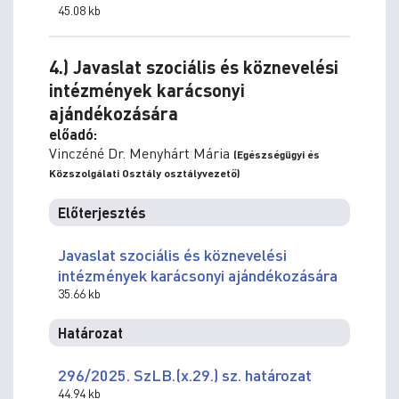
45.08 kb
4.) Javaslat szociális és köznevelési
intézmények karácsonyi
ajándékozására
előadó:
Vinczéné Dr. Menyhárt Mária
(Egészségügyi és
Közszolgálati Osztály osztályvezető)
Előterjesztés
Javaslat szociális és köznevelési
intézmények karácsonyi ajándékozására
35.66 kb
Határozat
296/2025. SzLB.(x.29.) sz. határozat
44.94 kb