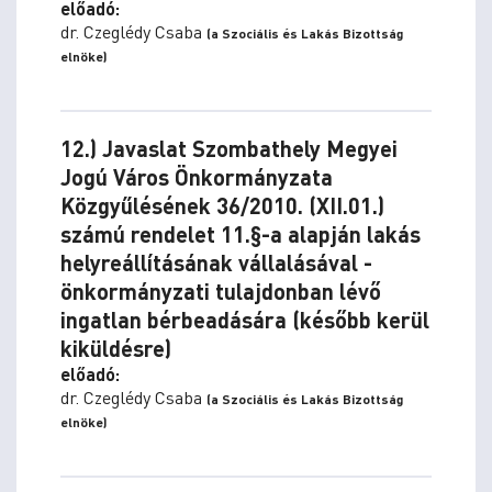
előadó:
dr. Czeglédy Csaba
(a Szociális és Lakás Bizottság
elnöke)
12.) Javaslat Szombathely Megyei
Jogú Város Önkormányzata
Közgyűlésének 36/2010. (XII.01.)
számú rendelet 11.§-a alapján lakás
helyreállításának vállalásával -
önkormányzati tulajdonban lévő
ingatlan bérbeadására (később kerül
kiküldésre)
előadó:
dr. Czeglédy Csaba
(a Szociális és Lakás Bizottság
elnöke)