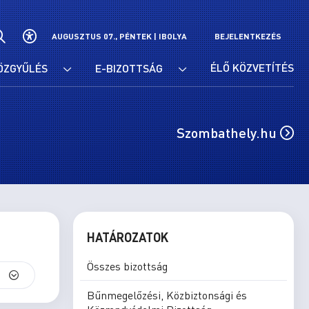
AUGUSZTUS 07., PÉNTEK |
IBOLYA
BEJELENTKEZÉS
ÉLŐ KÖZVETÍTÉS
ÖZGYŰLÉS
E-BIZOTTSÁG
Szombathely.hu
HATÁROZATOK
Összes bizottság
S
Bűnmegelőzési, Közbiztonsági és