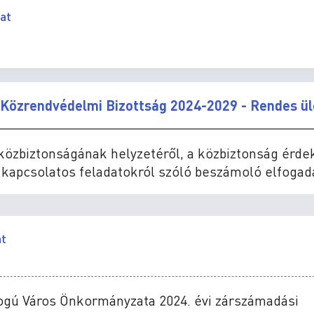
at
 Közrendvédelmi Bizottság 2024-2029 - Rendes ül
i közbiztonságának helyzetéről, a közbiztonság érd
l kapcsolatos feladatokról szóló beszámoló elfogad
at
ogú Város Önkormányzata 2024. évi zárszámadási