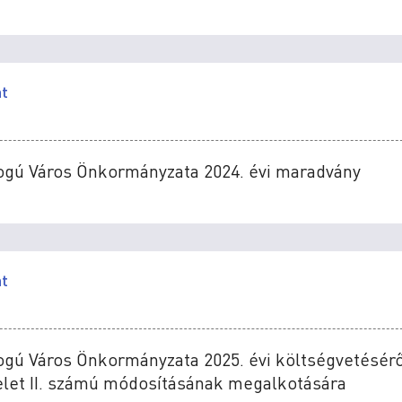
at
Jogú Város Önkormányzata 2024. évi maradvány
at
ogú Város Önkormányzata 2025. évi költségvetésérő
delet II. számú módosításának megalkotására