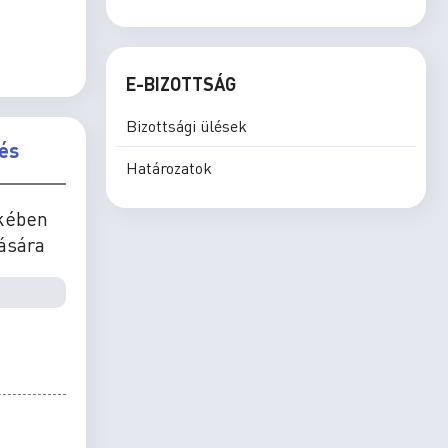
E-BIZOTTSÁG
Bizottsági ülések
és
Határozatok
ekében
ására