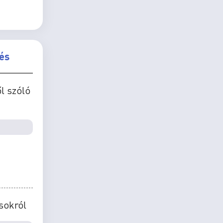
és
l szóló
sokról