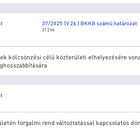
at
37/2025 (V.26.) BKKB számú határozat
31.2 kb
vek kölcsönzési célú közterületi elhelyezésére von
ghosszabbítására
at
ületén forgalmi rend változtatással kapcsolatos dö