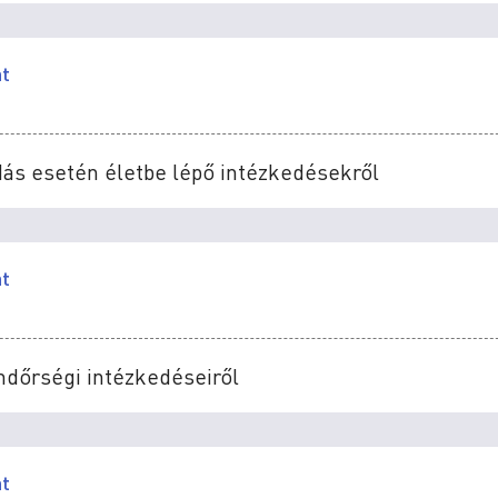
at
dás esetén életbe lépő intézkedésekről
at
endőrségi intézkedéseiről
at