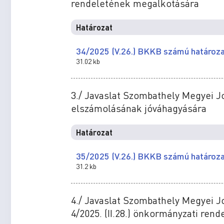
rendeletének megalkotására
Határozat
34/2025 (V.26.) BKKB számú határoz
31.02 kb
3./ Javaslat Szombathely Megyei 
elszámolásának jóváhagyására
Határozat
35/2025 (V.26.) BKKB számú határoz
31.2 kb
4./ Javaslat Szombathely Megyei J
4/2025. (II.28.) önkormányzati ren