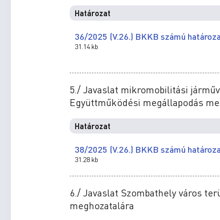
Határozat
36/2025 (V.26.) BKKB számú határoz
31.14 kb
5./ Javaslat mikromobilitási jármű
Együttműködési megállapodás me
Határozat
38/2025 (V.26.) BKKB számú határoz
31.28 kb
6./ Javaslat Szombathely város ter
meghozatalára