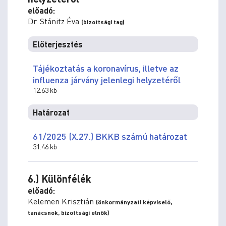
előadó:
Dr. Stánitz Éva
(bizottsági tag)
Előterjesztés
Tájékoztatás a koronavírus, illetve az
influenza járvány jelenlegi helyzetéről
12.63 kb
Határozat
61/2025 (X.27.) BKKB számú határozat
31.46 kb
6.) Különfélék
előadó:
Kelemen Krisztián
(önkormányzati képviselő,
tanácsnok, bizottsági elnök)