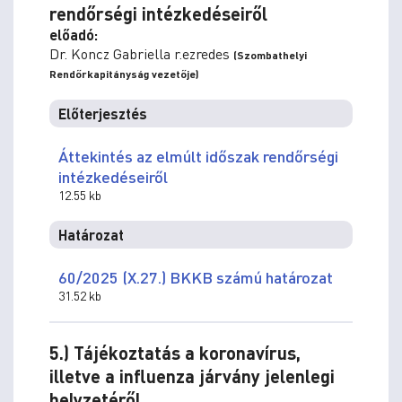
rendőrségi intézkedéseiről
előadó:
Dr. Koncz Gabriella r.ezredes
(Szombathelyi
Rendőrkapitányság vezetője)
Előterjesztés
Áttekintés az elmúlt időszak rendőrségi
intézkedéseiről
12.55 kb
Határozat
60/2025 (X.27.) BKKB számú határozat
31.52 kb
5.) Tájékoztatás a koronavírus,
illetve a influenza járvány jelenlegi
helyzetéről