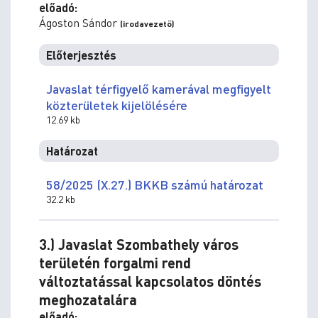
előadó:
Ágoston Sándor
(irodavezető)
Előterjesztés
Javaslat térfigyelő kamerával megfigyelt
közterületek kijelölésére
12.69 kb
Határozat
58/2025 (X.27.) BKKB számú határozat
32.2 kb
3.) Javaslat Szombathely város
területén forgalmi rend
változtatással kapcsolatos döntés
meghozatalára
előadó: