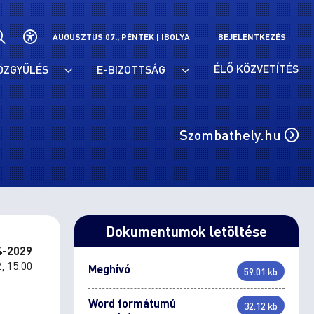
AUGUSZTUS 07., PÉNTEK |
IBOLYA
BEJELENTKEZÉS
ÉLŐ KÖZVETÍTÉS
ÖZGYŰLÉS
E-BIZOTTSÁG
Szombathely.hu
Dokumentumok letöltése
4-2029
, 15:00
Meghívó
59.01 kb
Word formátumú
32.12 kb