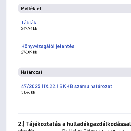
Melléklet
Táblák
247.94 kb
Könyvvizsgálói jelentés
276.09 kb
Határozat
47/2025 (IX.22.) BKKB számú határozat
31.46 kb
2.) Tájékoztatás a hulladékgazdálkodással
előadó:
Dr. Holler Péter