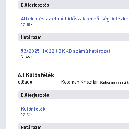
Előterjesztés
Áttekintés az elmúlt időszak rendőrségi intézke
12.38 kb
Határozat
53/2025 (IX.22.) BKKB számú határozat
31.46 kb
6.) Különfélék
előadó:
Kelemen Krisztián
(önkormányzati ké
Előterjesztés
Különfélék
12.27 kb
Határozat