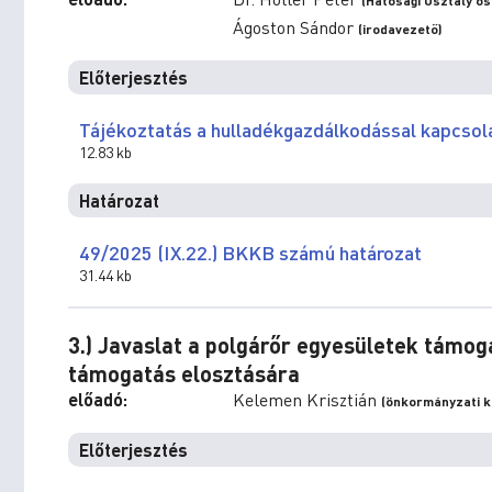
(Hatósági Osztály os
Ágoston Sándor
(irodavezető)
Előterjesztés
Tájékoztatás a hulladékgazdálkodással kapcsola
12.83 kb
Határozat
49/2025 (IX.22.) BKKB számú határozat
31.44 kb
3.) Javaslat a polgárőr egyesületek támo
támogatás elosztására
előadó:
Kelemen Krisztián
(önkormányzati ké
Előterjesztés