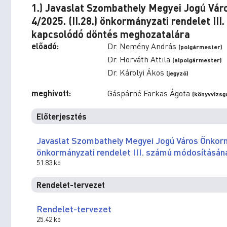
1.) Javaslat Szombathely Megyei Jogú Vár
4/2025. (II.28.) önkormányzati rendelet I
kapcsolódó döntés meghozatalára
előadó:
Dr. Nemény András
(polgármester)
Dr. Horváth Attila
(alpolgármester)
Dr. Károlyi Ákos
(jegyző)
meghívott:
Gáspárné Farkas Ágota
(könyvvizsg
Előterjesztés
Javaslat Szombathely Megyei Jogú Város Önkormá
önkormányzati rendelet III. számú módosításá
51.83 kb
Rendelet-tervezet
Rendelet-tervezet
25.42 kb