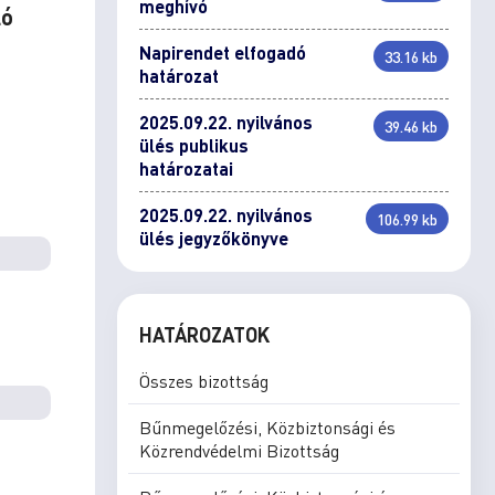
meghívó
ló
Napirendet elfogadó
33.16 kb
határozat
2025.09.22. nyilvános
39.46 kb
ülés publikus
határozatai
2025.09.22. nyilvános
106.99 kb
ülés jegyzőkönyve
HATÁROZATOK
Összes bizottság
Bűnmegelőzési, Közbiztonsági és
Közrendvédelmi Bizottság