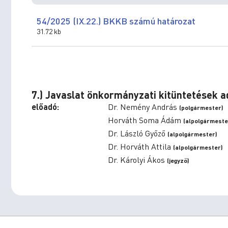
54/2025 (IX.22.) BKKB számú határozat
31.72 kb
7.) Javaslat önkormányzati kitüntetések
előadó:
Dr. Nemény András
(polgármester)
Horváth Soma Ádám
(alpolgármeste
Dr. László Győző
(alpolgármester)
Dr. Horváth Attila
(alpolgármester)
Dr. Károlyi Ákos
(jegyző)