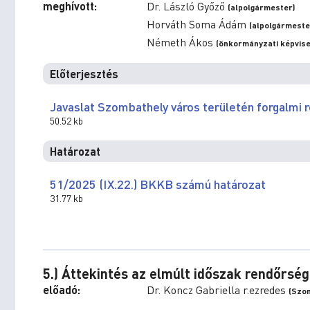
meghívott:
Dr. László Győző
(alpolgármester)
Horváth Soma Ádám
(alpolgármeste
Németh Ákos
(önkormányzati képvisel
Előterjesztés
Javaslat Szombathely város területén forgalmi
50.52 kb
Határozat
51/2025 (IX.22.) BKKB számú határozat
31.77 kb
5.) Áttekintés az elmúlt időszak rendőrség
előadó:
Dr. Koncz Gabriella r.ezredes
(Szom