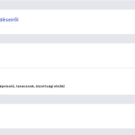
déseiről
pviselő, tanácsnok, bizottsági elnök)