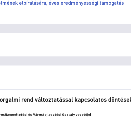
relmének elbírálására, éves eredményességi támogatás
forgalmi rend változtatással kapcsolatos döntése
rosüzemeltetési és Városfejlesztési Osztály vezetője)