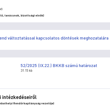
r)
ő, tanácsnok, bizottsági elnök)
 rend változtatással kapcsolatos döntések meghozatalára
52/2025 (IX.22.) BKKB számú határozat
31.15 kb
i intézkedéseiről
bathelyi Rendőrkapitányság vezetője)