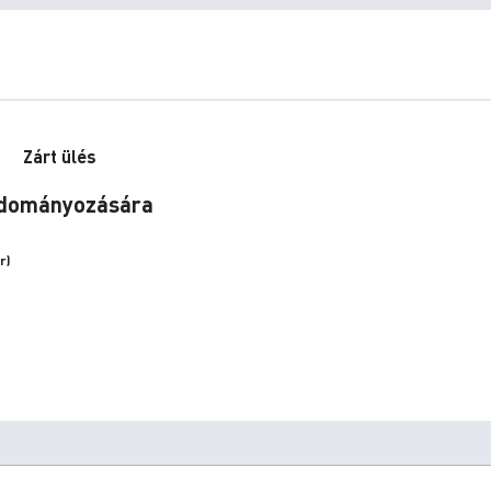
Zárt ülés
 adományozására
r)