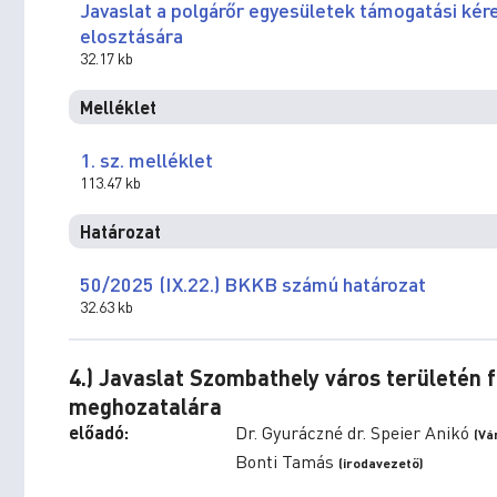
Javaslat a polgárőr egyesületek támogatási ké
elosztására
32.17 kb
Melléklet
1. sz. melléklet
113.47 kb
Határozat
50/2025 (IX.22.) BKKB számú határozat
32.63 kb
4.) Javaslat Szombathely város területén 
meghozatalára
előadó:
Dr. Gyuráczné dr. Speier Anikó
(Vá
Bonti Tamás
(irodavezető)