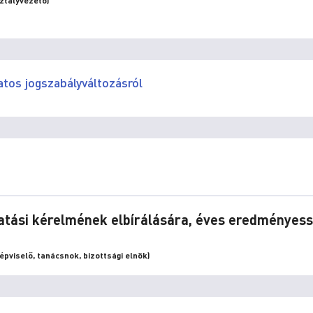
ztályvezető)
tos jogszabályváltozásról
gatási kérelmének elbírálására, éves eredményess
pviselő, tanácsnok, bizottsági elnök)