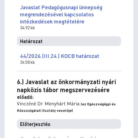
Javaslat Pedagógusnapi ünnepség
megrendezésével kapcsolatos
intézkedések megtételére
34.92 kb
Határozat
44/2026.(III.24.) KOCB határozat
34.58 kb
6.) Javaslat az önkormányzati nyári
napközis tábor megszervezésére
előadó:
Vinczéné Dr. Menyhárt Mária
(az Egészségügyi és
Közszolgálati Osztály vezetője)
Előterjesztés