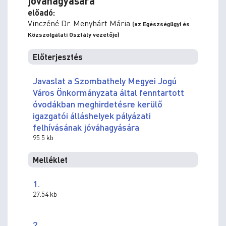
jóváhagyására
előadó:
Vinczéné Dr. Menyhárt Mária
(az Egészségügyi és
Közszolgálati Osztály vezetője)
Előterjesztés
Javaslat a Szombathely Megyei Jogú
Város Önkormányzata által fenntartott
óvodákban meghirdetésre kerülő
igazgatói álláshelyek pályázati
felhívásának jóváhagyására
95.5 kb
Melléklet
1.
27.54 kb
2.