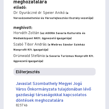
meghozatalára
előadó:
Dr. Gyuráczné dr. Speier Anikó
(a
Városüzemeltetési és Városfejlesztési Osztály vezetője)
meghívott:
Horváth Zoltán
(az AGORA Savaria Kulturális és
Médiaközpont NKft. ügyvezető igazgatója)
Szabó Tibor András
(a Weöres Sándor Színház
Nonprofit Kft. igazgatója)
Grünwald Stefánia
(a Savaria Turizmus Nonprofit Kft.
ügyvezető igazgatója)
Előterjesztés
Javaslat Szombathely Megyei Jogú
Város Önkormányzata tulajdonában lévő
gazdasági társaságokkal kapcsolatos
döntések meghozatalára
82.57 kb