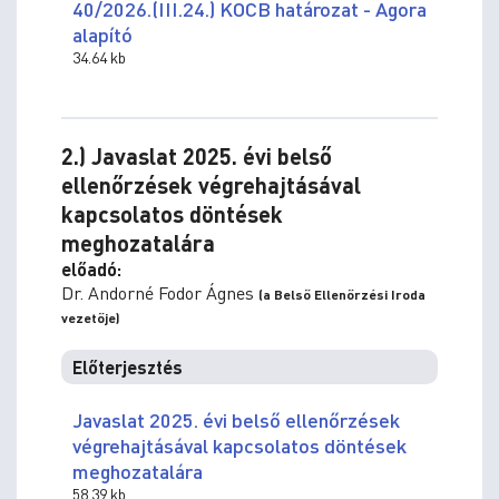
40/2026.(III.24.) KOCB határozat - Agora
alapító
34.64 kb
2.) Javaslat 2025. évi belső
ellenőrzések végrehajtásával
kapcsolatos döntések
meghozatalára
előadó:
Dr. Andorné Fodor Ágnes
(a Belső Ellenőrzési Iroda
vezetője)
Előterjesztés
Javaslat 2025. évi belső ellenőrzések
végrehajtásával kapcsolatos döntések
meghozatalára
58.39 kb