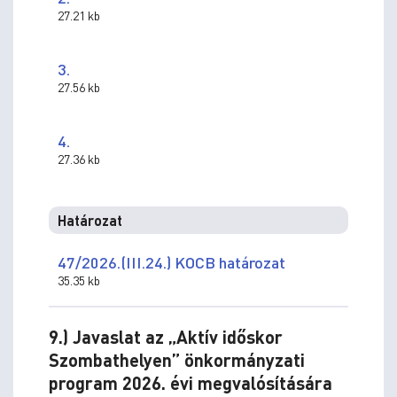
27.21 kb
3.
27.56 kb
4.
27.36 kb
Határozat
47/2026.(III.24.) KOCB határozat
35.35 kb
9.) Javaslat az „Aktív időskor
Szombathelyen” önkormányzati
program 2026. évi megvalósítására