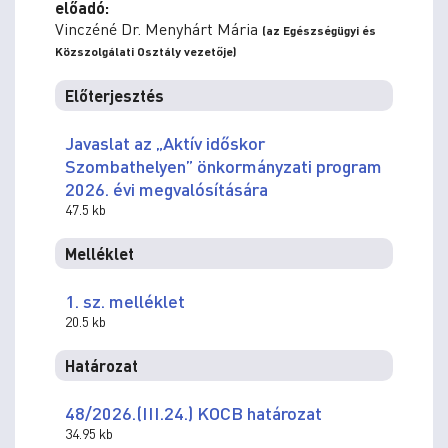
előadó:
Vinczéné Dr. Menyhárt Mária
(az Egészségügyi és
Közszolgálati Osztály vezetője)
Előterjesztés
Javaslat az „Aktív időskor
Szombathelyen” önkormányzati program
2026. évi megvalósítására
47.5 kb
Melléklet
1. sz. melléklet
20.5 kb
Határozat
48/2026.(III.24.) KOCB határozat
34.95 kb