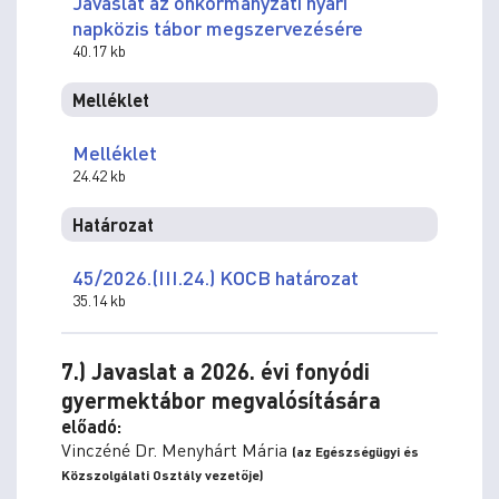
Javaslat az önkormányzati nyári
napközis tábor megszervezésére
40.17 kb
Melléklet
Melléklet
24.42 kb
Határozat
45/2026.(III.24.) KOCB határozat
35.14 kb
7.) Javaslat a 2026. évi fonyódi
gyermektábor megvalósítására
előadó:
Vinczéné Dr. Menyhárt Mária
(az Egészségügyi és
Közszolgálati Osztály vezetője)