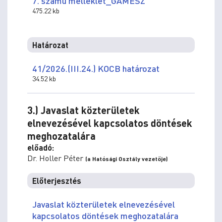
7. számú melléklet_GAMESZ
475.22 kb
Határozat
41/2026.(III.24.) KOCB határozat
34.52 kb
3.) Javaslat közterületek
elnevezésével kapcsolatos döntések
meghozatalára
előadó:
Dr. Holler Péter
(a Hatósági Osztály vezetője)
Előterjesztés
Javaslat közterületek elnevezésével
kapcsolatos döntések meghozatalára