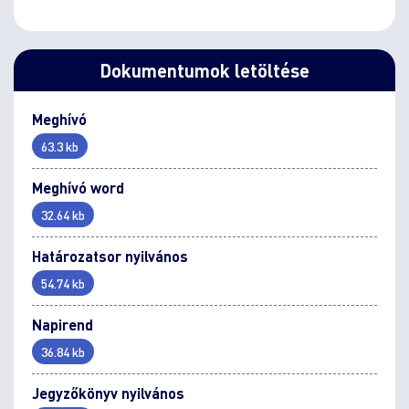
Dokumentumok letöltése
Meghívó
63.3 kb
Meghívó word
32.64 kb
Határozatsor nyilvános
54.74 kb
Napirend
36.84 kb
Jegyzőkönyv nyilvános