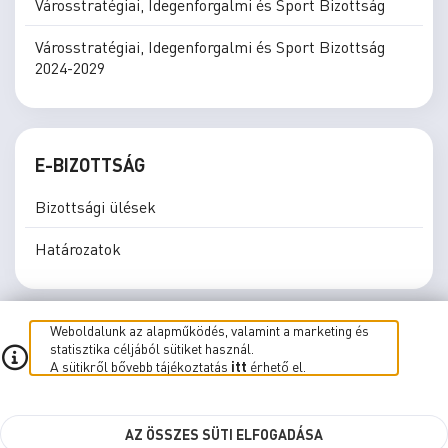
Városstratégiai, Idegenforgalmi és Sport Bizottság
Városstratégiai, Idegenforgalmi és Sport Bizottság
2024-2029
E-BIZOTTSÁG
Bizottsági ülések
Határozatok
Weboldalunk az alapműködés, valamint a marketing és
statisztika céljából sütiket használ.
A sütikről bővebb tájékoztatás
itt
érhető el.
E-közgyűlés
E-Bizottság
Élő közvetítés
Süti beállítások
AZ ÖSSZES SÜTI ELFOGADÁSA