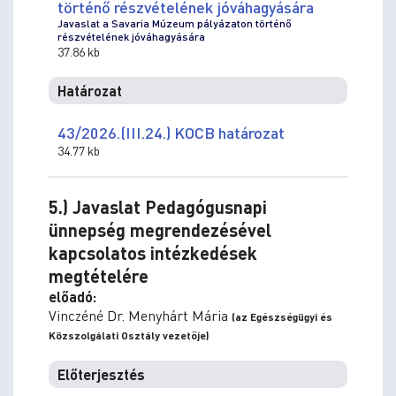
történő részvételének jóváhagyására
Javaslat a Savaria Múzeum pályázaton történő
részvételének jóváhagyására
37.86 kb
Határozat
43/2026.(III.24.) KOCB határozat
34.77 kb
5.) Javaslat Pedagógusnapi
ünnepség megrendezésével
kapcsolatos intézkedések
megtételére
előadó:
Vinczéné Dr. Menyhárt Mária
(az Egészségügyi és
Közszolgálati Osztály vezetője)
Előterjesztés