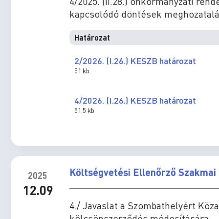
4/2025. (II.28.) önkormányzati ren
kapcsolódó döntések meghozatalá
Határozat
2/2026. (I.26.) KESZB határozat
51 kb
4/2026. (I.26.) KESZB határozat
51.5 kb
Költségvetési Ellenőrző Szakmai 
2025
12.09
4./ Javaslat a Szombathelyért Köza
kölcsönszerződés módosítására