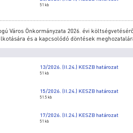
51 kb
ogú Város Önkormányzata 2026. évi költségvetésérő
lkotására és a kapcsolódó döntések meghozatalár
13/2026. (II.24.) KESZB határozat
51 kb
15/2026. (II.24.) KESZB határozat
51.5 kb
17/2026. (II.24.) KESZB határozat
51 kb