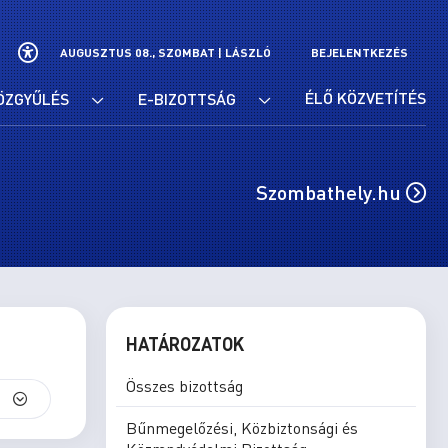
AUGUSZTUS 08., SZOMBAT |
LÁSZLÓ
BEJELENTKEZÉS
ÉLŐ KÖZVETÍTÉS
ÖZGYŰLÉS
E-BIZOTTSÁG
Szombathely.hu
HATÁROZATOK
Összes bizottság
S
Bűnmegelőzési, Közbiztonsági és