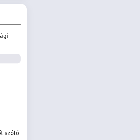
ági
l szóló