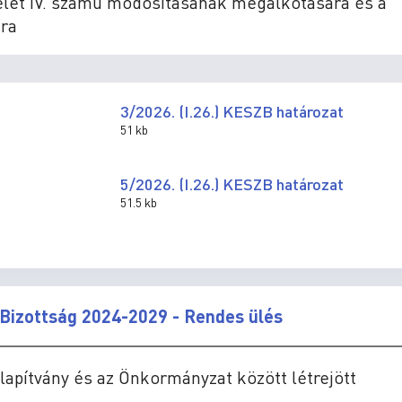
delet IV. számú módosításának megalkotására és a
ra
3/2026. (I.26.) KESZB határozat
51 kb
5/2026. (I.26.) KESZB határozat
51.5 kb
Bizottság 2024-2029 - Rendes ülés
lapítvány és az Önkormányzat között létrejött