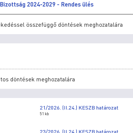
Bizottság 2024-2029 - Rendes ülés
zlekedéssel összefüggő döntések meghozatalára
latos döntések meghozatalára
21/2026. (II.24.) KESZB határozat
51 kb
23/2026. (II.24.) KESZB határozat