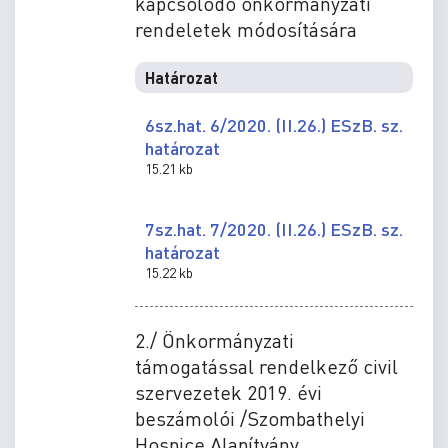
kapcsolódó önkormányzati
rendeletek módosítására
Határozat
6sz.hat. 6/2020. (II.26.) ESzB. sz.
határozat
15.21 kb
7sz.hat. 7/2020. (II.26.) ESzB. sz.
határozat
15.22 kb
2./ Önkormányzati
támogatással rendelkező civil
szervezetek 2019. évi
beszámolói /Szombathelyi
Hospice Alapítvány,