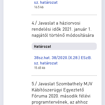
sz. határozat
16.5 kb
4./ Javaslat a háziorvosi
rendelési idők 2021. január 1.
napjától történő módosítására
Határozat
38sz.hat. 38/2020.(X.28.) ESzB.
sz. határozat
15.65 kb
5./ Javaslat Szombathely MJV
Kábítószerügyi Egyeztető
Fóruma 2020. második félévi
programtervének, az ahhoz