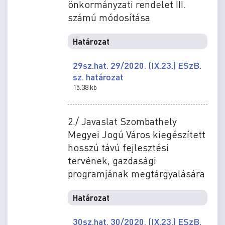
önkormányzati rendelet III.
számú módosítása
Határozat
29sz.hat. 29/2020. (IX.23.) ESzB.
sz. határozat
15.38 kb
2./ Javaslat Szombathely
Megyei Jogú Város kiegészített
hosszú távú fejlesztési
tervének, gazdasági
programjának megtárgyalására
Határozat
30sz.hat. 30/2020. (IX.23.) ESzB.