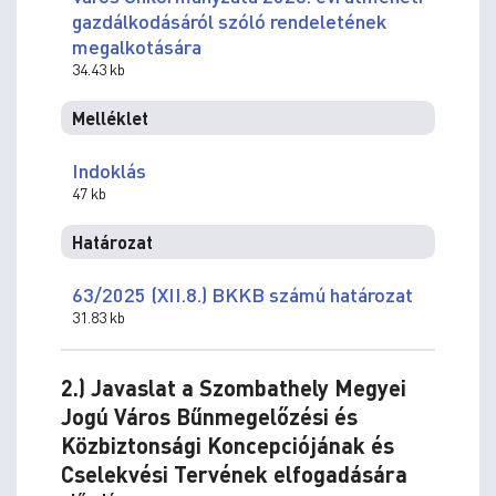
gazdálkodásáról szóló rendeletének
megalkotására
34.43 kb
Melléklet
Indoklás
47 kb
Határozat
63/2025 (XII.8.) BKKB számú határozat
31.83 kb
2.) Javaslat a Szombathely Megyei
Jogú Város Bűnmegelőzési és
Közbiztonsági Koncepciójának és
Cselekvési Tervének elfogadására