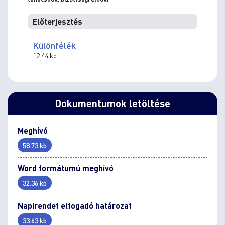
Előterjesztés
Különfélék
12.44 kb
Dokumentumok letöltése
Meghívó
58.73 kb
Word formátumú meghívó
32.36 kb
Napirendet elfogadó határozat
33.63 kb