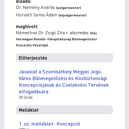
előadó:
Dr. Nemény András
(polgármester)
Horváth Soma Ádám
(alpolgármester)
meghívott:
Némethné Dr. Zsigó Zita r. alezredes
(Vas
Vármegyei Rendőr-főkapitányság Bűnmegelőzési
Alosztály Vezetője)
Előterjesztés
Javaslat a Szombathely Megyei Jogú
Város Bűnmegelőzési és Közbiztonsági
Koncepciójának és Cselekvési Tervének
elfogadására
39.24 kb
Melléklet
1. sz. melléklet- Koncepció