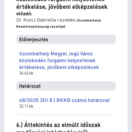
értékelése, jövőbeni elképzelések
előadó:
Dr. Koncz Gabriella r.ezredes
(Szombathelyi
Rendőrkapitányság vezetője)
Előterjesztés
Szombathely Megyei Jogú Város
közlekedés forgalmi helyzetének
értékelése, jövőbeni elképzelések
36.62 kb
Határozat
68/2025 (XII.8.) BKKB számú határozat
32.11 kb
6.) Áttekintés az elmúlt időszak