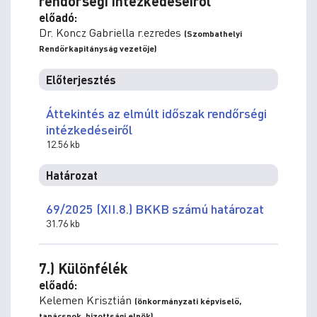
rendőrségi intézkedéseiről
előadó:
Dr. Koncz Gabriella r.ezredes
(Szombathelyi
Rendőrkapitányság vezetője)
Előterjesztés
Áttekintés az elmúlt időszak rendőrségi
intézkedéseiről
12.56 kb
Határozat
69/2025 (XII.8.) BKKB számú határozat
31.76 kb
7.) Különfélék
előadó:
Kelemen Krisztián
(önkormányzati képviselő,
tanácsnok, bizottsági elnök)