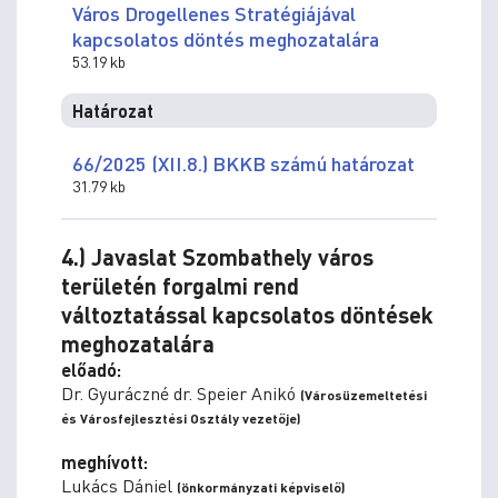
Város Drogellenes Stratégiájával
kapcsolatos döntés meghozatalára
53.19 kb
Határozat
66/2025 (XII.8.) BKKB számú határozat
31.79 kb
4.) Javaslat Szombathely város
területén forgalmi rend
változtatással kapcsolatos döntések
meghozatalára
előadó:
Dr. Gyuráczné dr. Speier Anikó
(Városüzemeltetési
és Városfejlesztési Osztály vezetője)
meghívott:
Lukács Dániel
(önkormányzati képviselő)