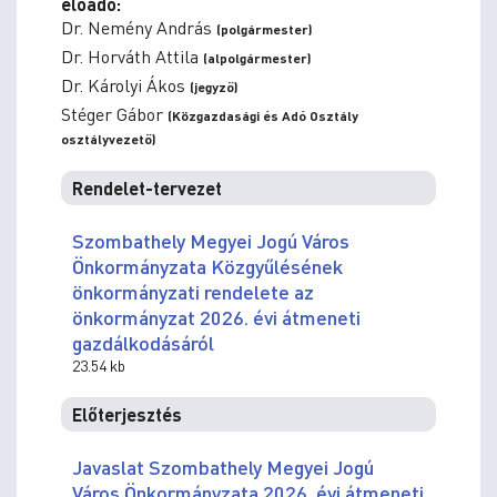
előadó:
Dr. Nemény András
(polgármester)
Dr. Horváth Attila
(alpolgármester)
Dr. Károlyi Ákos
(jegyző)
Stéger Gábor
(Közgazdasági és Adó Osztály
osztályvezető)
Rendelet-tervezet
Szombathely Megyei Jogú Város
Önkormányzata Közgyűlésének
önkormányzati rendelete az
önkormányzat 2026. évi átmeneti
gazdálkodásáról
23.54 kb
Előterjesztés
Javaslat Szombathely Megyei Jogú
Város Önkormányzata 2026. évi átmeneti