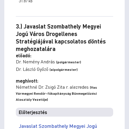
31.87 kb
3.) Javaslat Szombathely Megyei
Jogú Város Drogellenes
Stratégiájával kapcsolatos döntés
meghozatalára
előadó:
Dr. Nemény András
(polgármester)
Dr. László Győző
(alpolgármester)
meghívott:
Némethné Dr. Zsigó Zita r. alezredes
(Vas
Vármegyei Rendőr-főkapitányság Bűnmegelőzési
Alosztály Vezetője)
Előterjesztés
Javaslat Szombathely Megyei Jogú