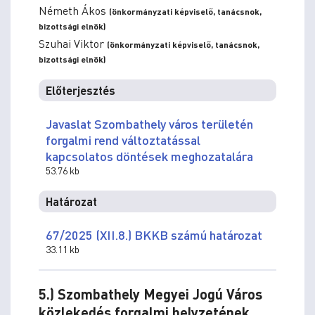
Németh Ákos
(önkormányzati képviselő, tanácsnok,
bizottsági elnök)
Szuhai Viktor
(önkormányzati képviselő, tanácsnok,
bizottsági elnök)
Előterjesztés
Javaslat Szombathely város területén
forgalmi rend változtatással
kapcsolatos döntések meghozatalára
53.76 kb
Határozat
67/2025 (XII.8.) BKKB számú határozat
33.11 kb
5.) Szombathely Megyei Jogú Város
közlekedés forgalmi helyzetének