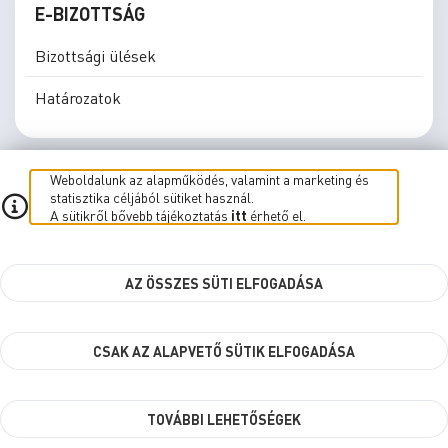
E-BIZOTTSÁG
Bizottsági ülések
Határozatok
Weboldalunk az alapműködés, valamint a marketing és
statisztika céljából sütiket használ.
A sütikről bővebb tájékoztatás
itt
érhető el.
E-közgyűlés
E-Bizottság
Élő közvetítés
Süti beállítások
AZ ÖSSZES SÜTI ELFOGADÁSA
kbr.szombathely.hu
CSAK AZ ALAPVETŐ SÜTIK ELFOGADÁSA
Szombathely MJV Önkormányzata © 2026
TOVÁBBI LEHETŐSÉGEK
Minden jog fenntartva