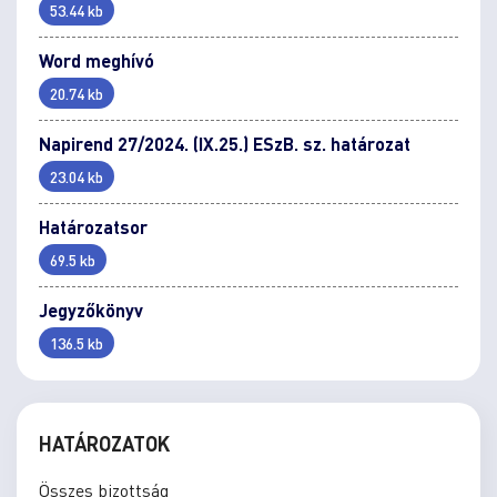
53.44 kb
Word meghívó
20.74 kb
Napirend 27/2024. (IX.25.) ESzB. sz. határozat
23.04 kb
Határozatsor
69.5 kb
Jegyzőkönyv
136.5 kb
HATÁROZATOK
Összes bizottság