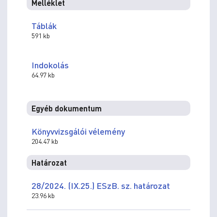
Melléklet
Táblák
591 kb
Indokolás
64.97 kb
Egyéb dokumentum
Könyvvizsgálói vélemény
204.47 kb
Határozat
28/2024. (IX.25.) ESzB. sz. határozat
23.96 kb