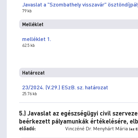
Javaslat a "Szombathely visszavár" ösztöndíjpál
79 kb
Melléklet
melléklet 1.
62.5 kb
Határozat
23/2024. (V.29.) ESzB. sz. határozat
25.76 kb
5.) Javaslat az egészségügyi civil szerveze
beérkezett pályamunkák értékelésére, elb
előadó:
Vinczéné Dr. Menyhárt Mária
(az 