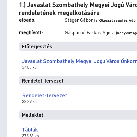
1.) Javaslat Szombathely Megyei Jogú Vá
rendeletének megalkotására
előadó:
Stéger Gábor
(a Közgazdasági és Adó 
meghívott:
Gáspárné Farkas Ágota
(könyvvizsg
Előterjesztés
Javaslat Szombathely Megyei Jogú Város Önkor
34.05 kb
Rendelet-tervezet
Rendelet-tervezet
38.39 kb
Melléklet
Táblák
373.85 kb