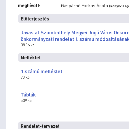
meghívott:
Gáspárné Farkas Ágota
(könyvvizsg
Előterjesztés
Javaslat Szombathely Megyei Jogú Város Önkormá
önkormányzati rendelet I. számú módosításána
38.06 kb
Melléklet
1.számú melléklet
70 kb
Táblák
539 kb
Rendelet-tervezet