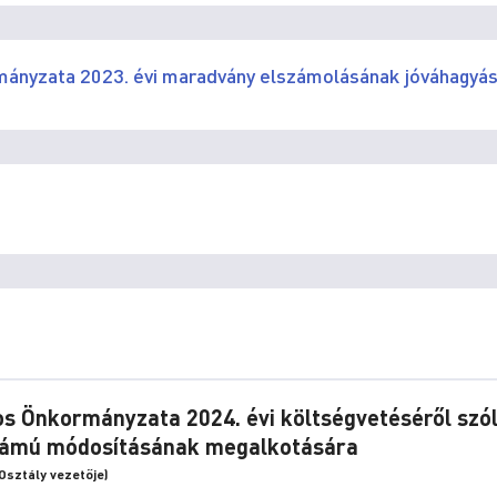
mányzata 2023. évi maradvány elszámolásának jóváhagyá
os Önkormányzata 2024. évi költségvetéséről szó
. számú módosításának megalkotására
Osztály vezetője)