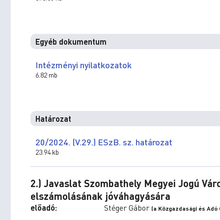
Egyéb dokumentum
Intézményi nyilatkozatok
6.82 mb
Határozat
20/2024. (V.29.) ESzB. sz. határozat
23.94 kb
2.) Javaslat Szombathely Megyei Jogú Vá
elszámolásának jóváhagyására
előadó:
Stéger Gábor
(a Közgazdasági és Adó 