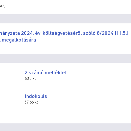
áló)
nyzata 2024. évi költségvetéséről szóló 8/2024.(III.5.)
k megalkotására
2.számú melléklet
63.5 kb
Indokolás
57.66 kb