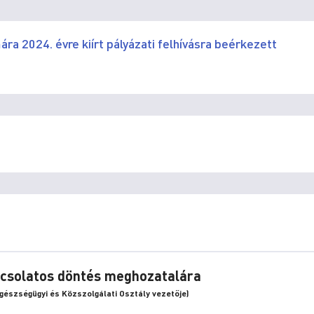
ra 2024. évre kiírt pályázati felhívásra beérkezett
apcsolatos döntés meghozatalára
Egészségügyi és Közszolgálati Osztály vezetője)