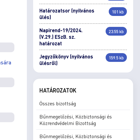
Határozatsor (nyilvános
101 kb
ülés)
Napirend-19/2024.
23.55 kb
(V.29.) ESzB. sz.
határozat
Jegyzőkönyv (nyilvános
159.5 kb
ására
ülésről)
HATÁROZATOK
Összes bizottság
Bűnmegelőzési, Közbiztonsági és
Közrendvédelmi Bizottság
Bűnmegelőzési, Közbiztonsági és