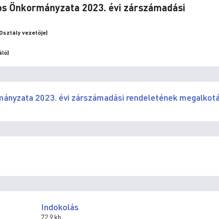
ros Önkormányzata 2023. évi zárszámadási
Osztály vezetője)
áló)
mányzata 2023. évi zárszámadási rendeletének megalkot
Indokolás
72.9 kb