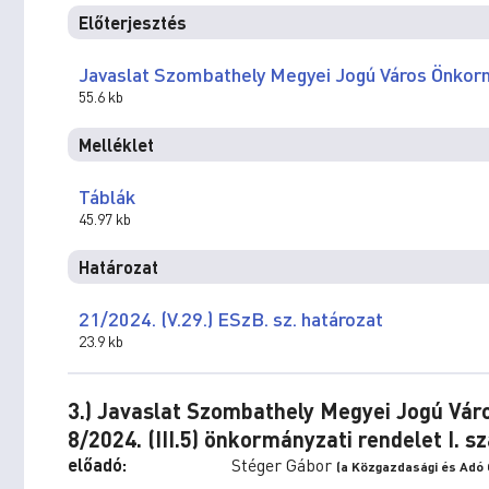
Előterjesztés
Javaslat Szombathely Megyei Jogú Város Önkor
55.6 kb
Melléklet
Táblák
45.97 kb
Határozat
21/2024. (V.29.) ESzB. sz. határozat
23.9 kb
3.) Javaslat Szombathely Megyei Jogú Vár
8/2024. (III.5) önkormányzati rendelet I
előadó:
Stéger Gábor
(a Közgazdasági és Adó 