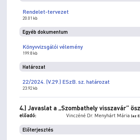
Rendelet-tervezet
20.01 kb
Egyéb dokumentum
Könyvvizsgálói vélemény
199.8 kb
Határozat
22/2024. (V.29.) ESzB. sz. határozat
23.92 kb
4.) Javaslat a „Szombathely visszavár” ösz
előadó:
Vinczéné Dr. Menyhárt Mária
(az 
Előterjesztés