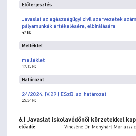
Előterjesztés
Javaslat az egészségügyi civil szervezetek számá
pályamunkák értékelésére, elbírálására
47 kb
Melléklet
melléklet
17.13 kb
Határozat
24/2024. (V.29.) ESzB. sz. határozat
25.34 kb
6.) Javaslat iskolavédőnői körzetekkel k
előadó:
Vinczéné Dr. Menyhárt Mária
(az 