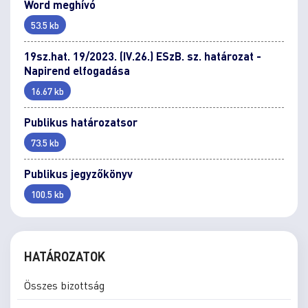
Word meghívó
53.5 kb
19sz.hat. 19/2023. (IV.26.) ESzB. sz. határozat -
Napirend elfogadása
16.67 kb
Publikus határozatsor
73.5 kb
Publikus jegyzőkönyv
100.5 kb
HATÁROZATOK
Összes bizottság