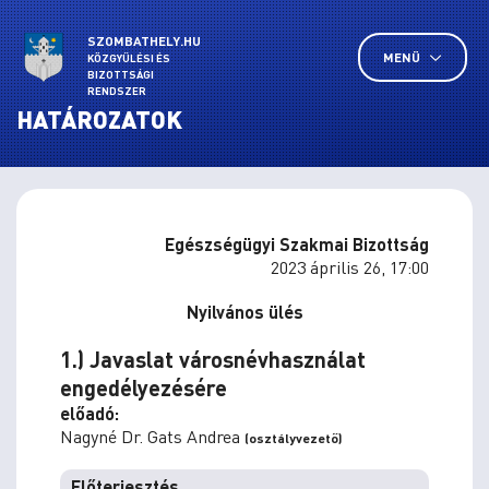
SZOMBATHELY.HU
MENÜ
KÖZGYŰLÉSI ÉS
BIZOTTSÁGI
RENDSZER
HATÁROZATOK
Egészségügyi Szakmai Bizottság
2023 április 26, 17:00
Nyilvános ülés
1.) Javaslat városnévhasználat
engedélyezésére
előadó:
Nagyné Dr. Gats Andrea
(osztályvezető)
Előterjesztés