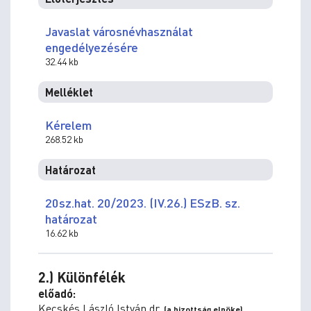
Javaslat városnévhasználat
engedélyezésére
32.44 kb
Melléklet
Kérelem
268.52 kb
Határozat
20sz.hat. 20/2023. (IV.26.) ESzB. sz.
határozat
16.62 kb
2.) Különfélék
előadó:
Kecskés László István dr.
(a bizottság elnöke)