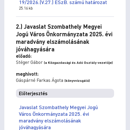
19/2026.(V.27.) ESzB. számú határozat
25.16 kb
2.) Javaslat Szombathely Megyei
Jogú Város Önkormányzata 2025. évi
maradvány elszámolásának
jóváhagyására
előadó:
Stéger Gábor
(a Közgazdasági és Adó Osztály vezetője)
meghívott:
Gáspárné Farkas Ágota
(könyvvizsgáló)
Előterjesztés
Javaslat Szombathely Megyei Jogú
Város Önkormányzata 2025. évi
maradvány elszámolásának
jóváhagyására