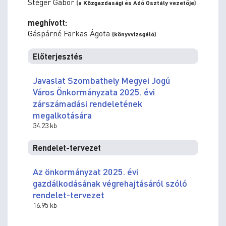
Stéger Gábor
(a Közgazdasági és Adó Osztály vezetője)
meghívott:
Gáspárné Farkas Ágota
(könyvvizsgáló)
Előterjesztés
Javaslat Szombathely Megyei Jogú
Város Önkormányzata 2025. évi
zárszámadási rendeletének
megalkotására
34.23 kb
Rendelet-tervezet
Az önkormányzat 2025. évi
gazdálkodásának végrehajtásáról szóló
rendelet-tervezet
16.95 kb