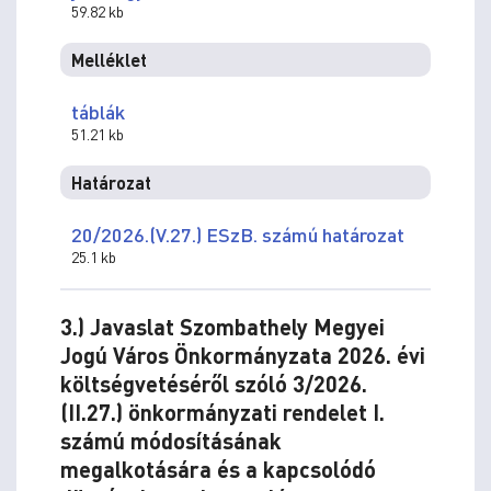
59.82 kb
Melléklet
táblák
51.21 kb
Határozat
20/2026.(V.27.) ESzB. számú határozat
25.1 kb
3.) Javaslat Szombathely Megyei
Jogú Város Önkormányzata 2026. évi
költségvetéséről szóló 3/2026.
(II.27.) önkormányzati rendelet I.
számú módosításának
megalkotására és a kapcsolódó