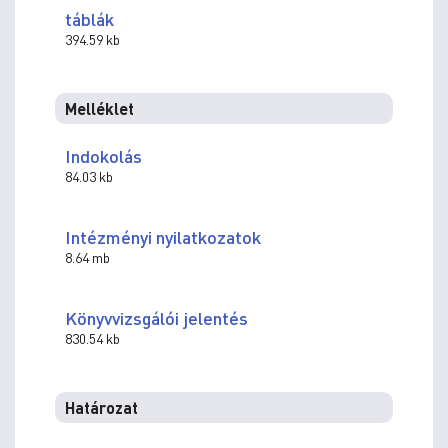
táblák
394.59 kb
Melléklet
Indokolás
84.03 kb
Intézményi nyilatkozatok
8.64 mb
Könyvvizsgálói jelentés
830.54 kb
Határozat