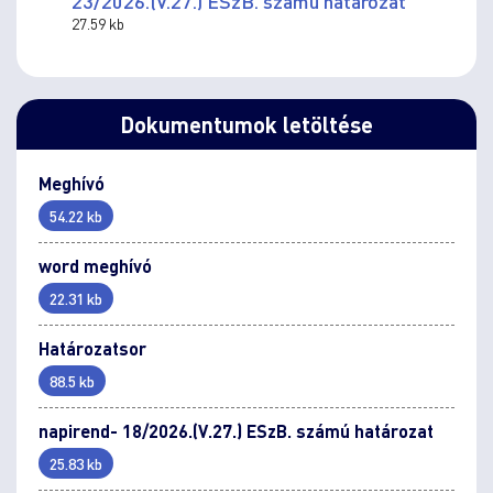
23/2026.(V.27.) ESzB. számú határozat
27.59 kb
Dokumentumok letöltése
Meghívó
54.22 kb
word meghívó
22.31 kb
Határozatsor
88.5 kb
napirend- 18/2026.(V.27.) ESzB. számú határozat
25.83 kb