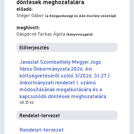
döntések meghozatalára
előadó:
Stéger Gábor
(a Közgazdasági és Adó Osztály vezetője)
meghívott:
Gáspárné Farkas Ágota
(könyvvizsgáló)
Előterjesztés
Javaslat Szombathely Megyei Jogú
Város Önkormányzata 2026. évi
költségvetéséről szóló 3/2026. (II.27.)
önkormányzati rendelet I. számú
módosításának megalkotására és a
kapcsolódó döntések meghozatalára
68.35 kb
Rendelet-tervezet
Rendelet-tervezet