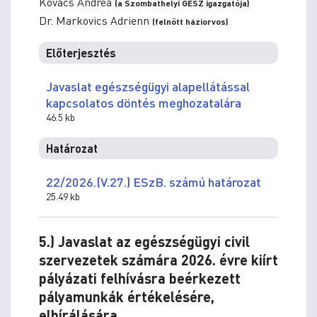
Kovács Andrea
(a Szombathelyi GESZ igazgatója)
Dr. Markovics Adrienn
(felnőtt háziorvos)
Előterjesztés
Javaslat egészségügyi alapellátással
kapcsolatos döntés meghozatalára
46.5 kb
Határozat
22/2026.(V.27.) ESzB. számú határozat
25.49 kb
5.) Javaslat az egészségügyi civil
szervezetek számára 2026. évre kiírt
pályázati felhívásra beérkezett
pályamunkák értékelésére,
elbírálására