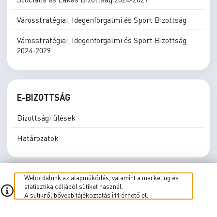
Városstratégiai, Idegenforgalmi és Sport Bizottság
Városstratégiai, Idegenforgalmi és Sport Bizottság
2024-2029
E-BIZOTTSÁG
Bizottsági ülések
Határozatok
Weboldalunk az alapműködés, valamint a marketing és
statisztika céljából sütiket használ.
A sütikről bővebb tájékoztatás
itt
érhető el.
E-közgyűlés
E-Bizottság
Élő közvetítés
Süti beállítások