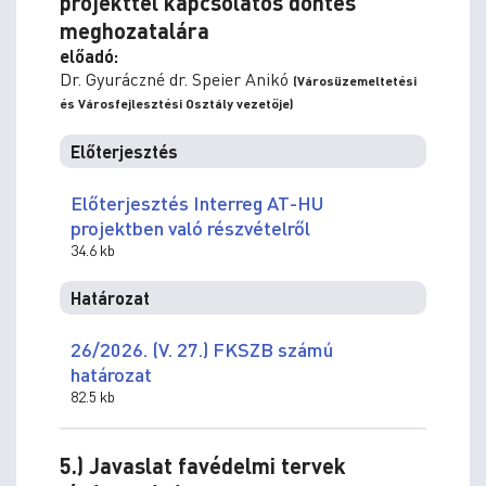
projekttel kapcsolatos döntés
meghozatalára
előadó:
Dr. Gyuráczné dr. Speier Anikó
(Városüzemeltetési
és Városfejlesztési Osztály vezetője)
Előterjesztés
Előterjesztés Interreg AT-HU
projektben való részvételről
34.6 kb
Határozat
26/2026. (V. 27.) FKSZB számú
határozat
82.5 kb
5.) Javaslat favédelmi tervek