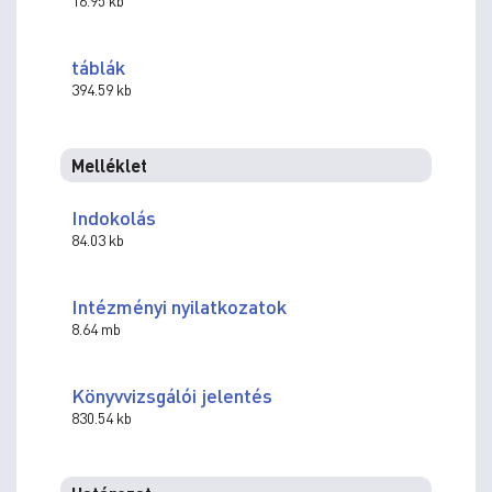
16.95 kb
táblák
394.59 kb
Melléklet
Indokolás
84.03 kb
Intézményi nyilatkozatok
8.64 mb
Könyvvizsgálói jelentés
830.54 kb