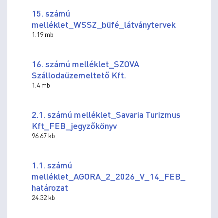
15. számú
melléklet_WSSZ_büfé_látványtervek
1.19 mb
16. számú melléklet_SZOVA
Szállodaüzemeltető Kft.
1.4 mb
2.1. számú melléklet_Savaria Turizmus
Kft_FEB_jegyzőkönyv
96.67 kb
1.1. számú
melléklet_AGORA_2_2026_V_14_FEB_
határozat
24.32 kb