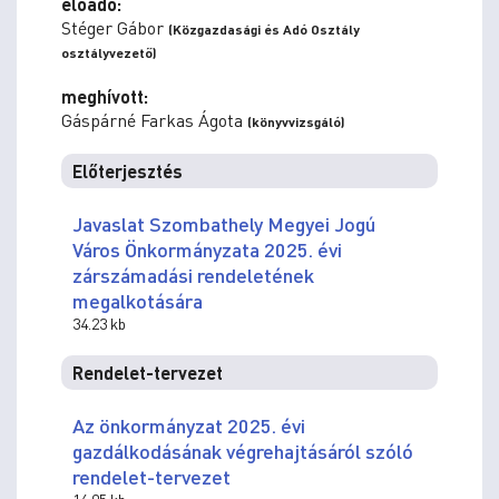
előadó:
Stéger Gábor
(Közgazdasági és Adó Osztály
osztályvezető)
meghívott:
Gáspárné Farkas Ágota
(könyvvizsgáló)
Előterjesztés
Javaslat Szombathely Megyei Jogú
Város Önkormányzata 2025. évi
zárszámadási rendeletének
megalkotására
34.23 kb
Rendelet-tervezet
Az önkormányzat 2025. évi
gazdálkodásának végrehajtásáról szóló
rendelet-tervezet