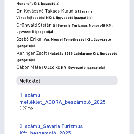
Nonprofit Kft. igazgatója)
Dr. Kovácsné Takács Klaudia
(Savaria
Városfejlesztési NKft. ügyvezető igazgatója)
Grünwald Stefánia
(Savaria Turizmus Nonprofit Kft.
ügyvezető igazgatója)
Szabó Erika
(Vas Megyei Temetkezési Kft. ügyvezető
igazgatója)
Keringer Zsolt
(Haladás 1919 Labdarúgó Kft. ügyvezető
igazgatója)
Gábor Máté
(FALCO KC Kft. ügyvezető igazgatója)
Melléklet
1. számú
melléklet_AGORA_beszámoló_2025
0.97 mb
2. számú_Savaria Turizmus
Kft_beszámoló_2025