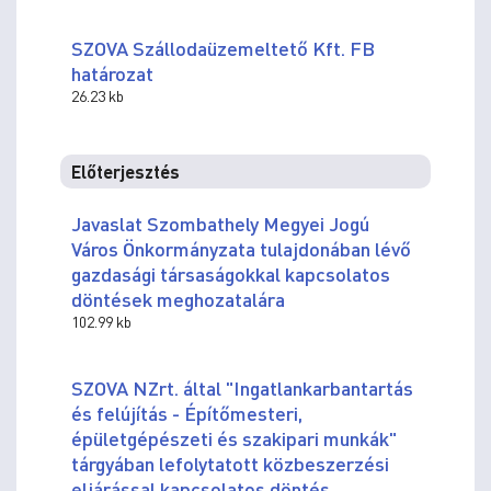
SZOVA Szállodaüzemeltető Kft. FB
határozat
26.23 kb
Előterjesztés
Javaslat Szombathely Megyei Jogú
Város Önkormányzata tulajdonában lévő
gazdasági társaságokkal kapcsolatos
döntések meghozatalára
102.99 kb
SZOVA NZrt. által "Ingatlankarbantartás
és felújítás - Építőmesteri,
épületgépészeti és szakipari munkák"
tárgyában lefolytatott közbeszerzési
eljárással kapcsolatos döntés