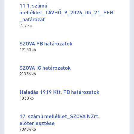
11.1. számú
melléklet_TÁVHŐ_9_2026_05_21_FEB
_határozat
25.7 kb
SZOVA FB határozatok
191.53 kb
SZOVA IG határozatok
203.56 kb
Haladás 1919 Kft. FB határozatok
18.53 kb
17. számú melléklet_SZOVA NZrt.
előterjesztése
739.04 kb