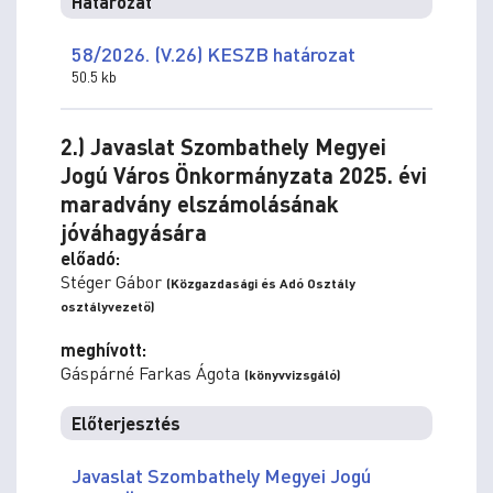
Határozat
58/2026. (V.26) KESZB határozat
50.5 kb
2.) Javaslat Szombathely Megyei
Jogú Város Önkormányzata 2025. évi
maradvány elszámolásának
jóváhagyására
előadó:
Stéger Gábor
(Közgazdasági és Adó Osztály
osztályvezető)
meghívott:
Gáspárné Farkas Ágota
(könyvvizsgáló)
Előterjesztés
Javaslat Szombathely Megyei Jogú