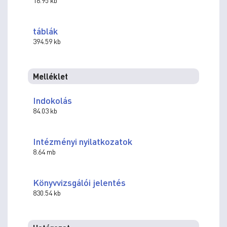
16.95 kb
táblák
394.59 kb
Melléklet
Indokolás
84.03 kb
Intézményi nyilatkozatok
8.64 mb
Könyvvizsgálói jelentés
830.54 kb