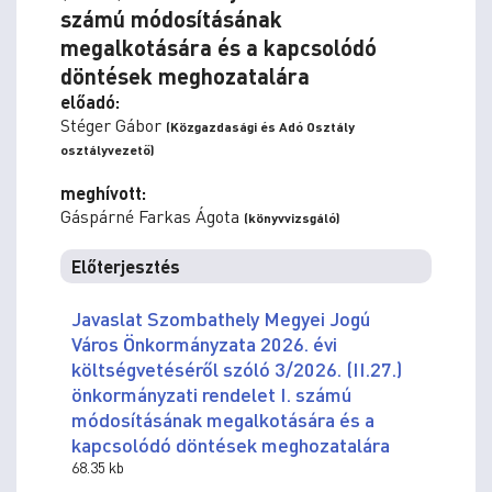
számú módosításának
megalkotására és a kapcsolódó
döntések meghozatalára
előadó:
Stéger Gábor
(Közgazdasági és Adó Osztály
osztályvezető)
meghívott:
Gáspárné Farkas Ágota
(könyvvizsgáló)
Előterjesztés
Javaslat Szombathely Megyei Jogú
Város Önkormányzata 2026. évi
költségvetéséről szóló 3/2026. (II.27.)
önkormányzati rendelet I. számú
módosításának megalkotására és a
kapcsolódó döntések meghozatalára
68.35 kb