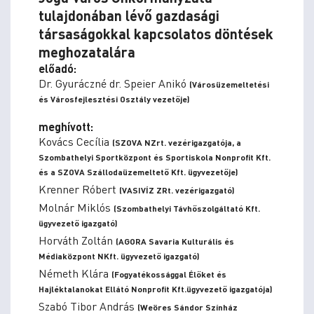
tulajdonában lévő gazdasági
társaságokkal kapcsolatos döntések
meghozatalára
előadó:
Dr. Gyuráczné dr. Speier Anikó
(Városüzemeltetési
és Városfejlesztési Osztály vezetője)
meghívott:
Kovács Cecília
(SZOVA NZrt. vezérigazgatója, a
Szombathelyi Sportközpont és Sportiskola Nonprofit Kft.
és a SZOVA Szállodaüzemeltető Kft. ügyvezetője)
Krenner Róbert
(VASIVÍZ ZRt. vezérigazgató)
Molnár Miklós
(Szombathelyi Távhőszolgáltató Kft.
ügyvezető igazgató)
Horváth Zoltán
(AGORA Savaria Kulturális és
Médiaközpont NKft. ügyvezető igazgató)
Németh Klára
(Fogyatékossággal Élőket és
Hajléktalanokat Ellátó Nonprofit Kft.ügyvezető igazgatója)
Szabó Tibor András
(Weöres Sándor Színház