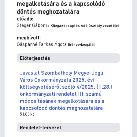
megalkotására és a kapcsolódó
döntés meghozatalára
előadó:
Stéger Gábor
(a Közgazdasági és Adó Osztály vezetője)
meghívott:
Gáspárné Farkas Ágota
(könyvvizsgáló)
Előterjesztés
Javaslat Szombathely Megyei Jogú
Város Önkormányzata 2025. évi
költségvetéséről szóló 4/2025. (II.28.)
önkormányzati rendelet III. számú
módosításának megalkotására és a
kapcsolódó döntés meghozatalára
51.83 kb
Rendelet-tervezet