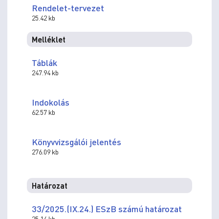
Rendelet-tervezet
25.42 kb
Melléklet
Táblák
247.94 kb
Indokolás
62.57 kb
Könyvvizsgálói jelentés
276.09 kb
Határozat
33/2025.(IX.24.) ESzB számú határozat
25.14 kb