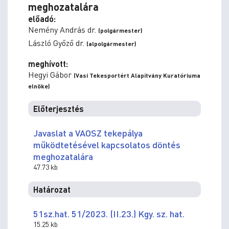
meghozatalára
előadó:
Nemény András dr.
(polgármester)
László Győző dr.
(alpolgármester)
meghívott:
Hegyi Gábor
(Vasi Tekesportért Alapítvány Kuratóriuma
elnöke)
Előterjesztés
Javaslat a VAOSZ tekepálya
működtetésével kapcsolatos döntés
meghozatalára
47.73 kb
Határozat
51sz.hat. 51/2023. (II.23.) Kgy. sz. hat.
15.25 kb