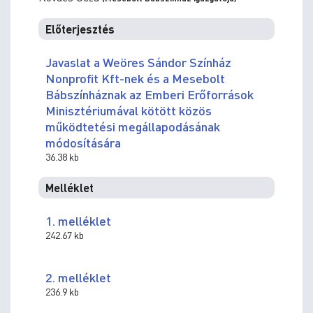
Előterjesztés
Javaslat a Weöres Sándor Színház
Nonprofit Kft-nek és a Mesebolt
Bábszínháznak az Emberi Erőforrások
Minisztériumával kötött közös
működtetési megállapodásának
módosítására
36.38 kb
Melléklet
1. melléklet
242.67 kb
2. melléklet
236.9 kb