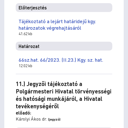
Előterjesztés
Tájékoztató a lejárt határidejű kgy.
határozatok végrehajtásáról
41.62 kb
Határozat
66sz.hat. 66/2023. (II.23.) Kgy. sz. hat.
12.02 kb
11.) Jegyzői tájékoztató a
Polgármesteri Hivatal törvényességi
és hatósági munkájáról, a Hivatal
tevékenységéről
előadó:
Károlyi Ákos dr.
(jegyző)