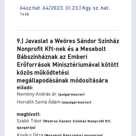
64sz.hat. 64/2023. (II.23.) Kgy. sz. hat.
14 kb
9.) Javaslat a Weöres Sándor Színház
Nonprofit Kft-nek és a Mesebolt
Bábszínháznak az Emberi
Erőforrások Minisztériumával kötött
közös működtetési
megállapodásának módosítására
előadó:
Nemény András dr.
(polgármester)
Horváth Soma Ádám
(alpolgármester)
meghívott:
Szabó Tibor
(Weöres Sándor Színház Nonprofit Kft.
igazgatója)
Kovács Géza
(Mesebolt Bábszínház igazgatója)