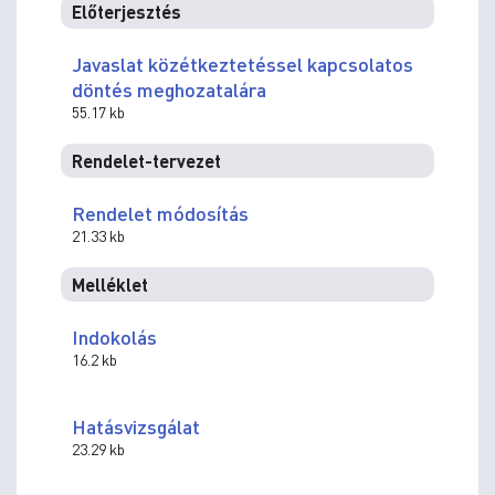
Előterjesztés
Javaslat közétkeztetéssel kapcsolatos
döntés meghozatalára
55.17 kb
Rendelet-tervezet
Rendelet módosítás
21.33 kb
Melléklet
Indokolás
16.2 kb
Hatásvizsgálat
23.29 kb