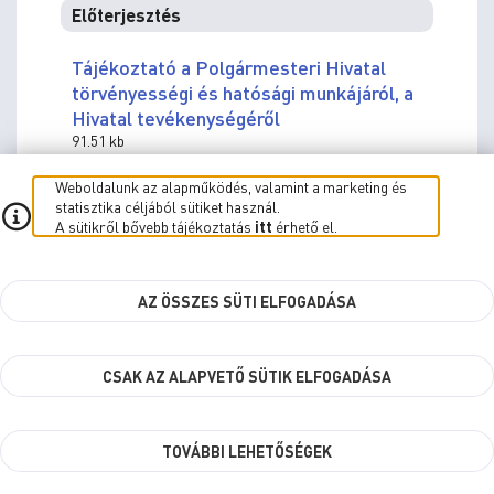
Előterjesztés
Tájékoztató a Polgármesteri Hivatal
törvényességi és hatósági munkájáról, a
Hivatal tevékenységéről
91.51 kb
Weboldalunk az alapműködés, valamint a marketing és
Határozat
statisztika céljából sütiket használ.
A sütikről bővebb tájékoztatás
itt
érhető el.
67sz.hat. 67/2023. (II.23.) Kgy. sz. hat.
12.03 kb
AZ ÖSSZES SÜTI ELFOGADÁSA
Zárt ülés
CSAK AZ ALAPVETŐ SÜTIK ELFOGADÁSA
12.) Javaslat önkormányzati
kitüntetések adományozására
TOVÁBBI LEHETŐSÉGEK
előadó:
Nemény András dr.
(polgármester)