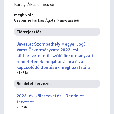
Károlyi Ákos dr.
(jegyző)
meghívott:
Gáspárné Farkas Ágota
(könyvvizsgáló)
Előterjesztés
Javaslat Szombathely Megyei Jogú
Város Önkormányzata 2023. évi
költségvetéséről szóló önkormányzati
rendeletének megalkotására és a
kapcsolódó döntések meghozatalára
61.48 kb
Rendelet-tervezet
2023. évi költségvetés - Rendelet-
tervezet
26.9 kb