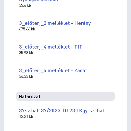
35.6 kb
3_előterj_3.melléklet - Herény
675.66 kb
3_előterj_4.melléklet - TIT
35.98 kb
3_előterj_5.melléklet - Zanat
36.33 kb
Határozat
37sz.hat. 37/2023. (II.23.) Kgy. sz. hat.
12.21 kb