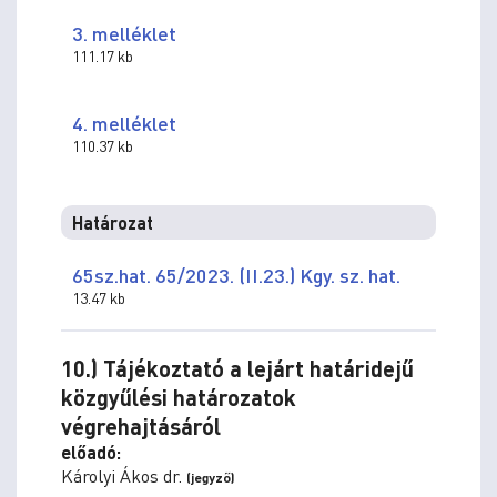
3. melléklet
111.17 kb
4. melléklet
110.37 kb
Határozat
65sz.hat. 65/2023. (II.23.) Kgy. sz. hat.
13.47 kb
10.) Tájékoztató a lejárt határidejű
közgyűlési határozatok
végrehajtásáról
előadó:
Károlyi Ákos dr.
(jegyző)