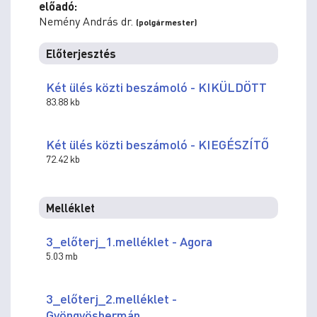
előadó:
Nemény András dr.
(polgármester)
Előterjesztés
Két ülés közti beszámoló - KIKÜLDÖTT
83.88 kb
Két ülés közti beszámoló - KIEGÉSZÍTŐ
72.42 kb
Melléklet
3_előterj_1.melléklet - Agora
5.03 mb
3_előterj_2.melléklet -
Gyöngyöshermán