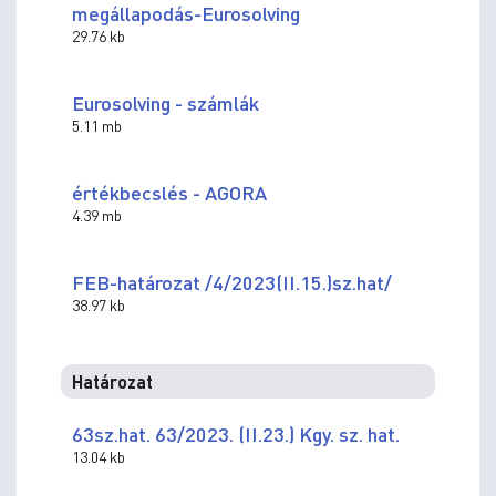
megállapodás-Eurosolving
29.76 kb
Eurosolving - számlák
5.11 mb
értékbecslés - AGORA
4.39 mb
FEB-határozat /4/2023(II.15.)sz.hat/
38.97 kb
Határozat
63sz.hat. 63/2023. (II.23.) Kgy. sz. hat.
13.04 kb