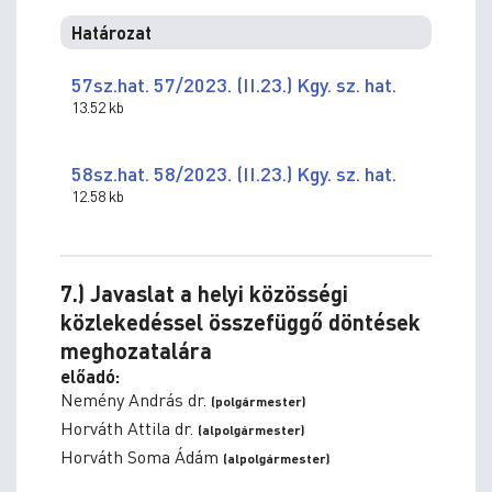
Határozat
57sz.hat. 57/2023. (II.23.) Kgy. sz. hat.
13.52 kb
58sz.hat. 58/2023. (II.23.) Kgy. sz. hat.
12.58 kb
7.) Javaslat a helyi közösségi
közlekedéssel összefüggő döntések
meghozatalára
előadó:
Nemény András dr.
(polgármester)
Horváth Attila dr.
(alpolgármester)
Horváth Soma Ádám
(alpolgármester)