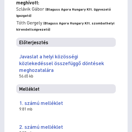
meghívott:
Szlávik Gábor
(Blaguss Agora Hungary Kft. ügyvezető
igazgató)
Tóth Gergely
(Blaguss Agora Hungary Kft. szombathelyi
kirendeltségvezető)
Előterjesztés
Javaslat a helyi közösségi
közlekedéssel összefüggő döntések
meghozatalára
56.65 kb
Melléklet
1. számú melléklet
9.81 mb
2. számú melléklet