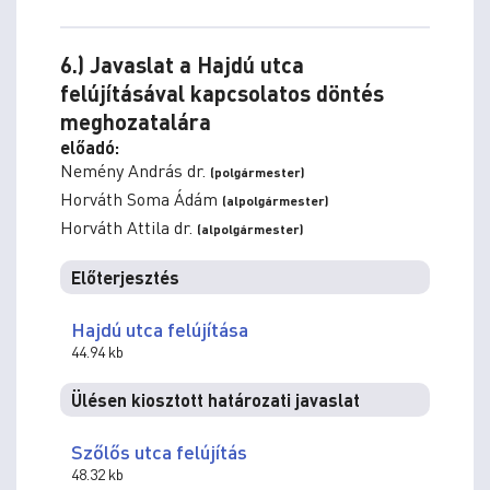
6.) Javaslat a Hajdú utca
felújításával kapcsolatos döntés
meghozatalára
előadó:
Nemény András dr.
(polgármester)
Horváth Soma Ádám
(alpolgármester)
Horváth Attila dr.
(alpolgármester)
Előterjesztés
Hajdú utca felújítása
44.94 kb
Ülésen kiosztott határozati javaslat
Szőlős utca felújítás
48.32 kb