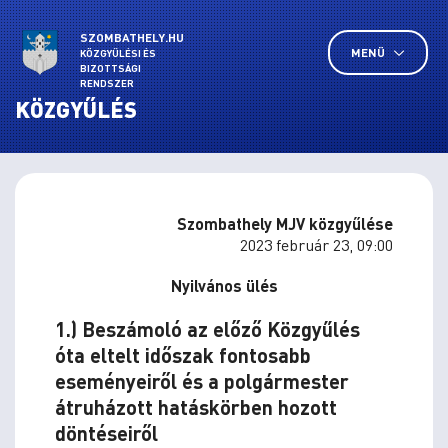
SZOMBATHELY.HU
MENÜ
KÖZGYŰLÉSI ÉS
BIZOTTSÁGI
RENDSZER
KÖZGYŰLÉS
Szombathely MJV közgyűlése
2023 február 23, 09:00
Nyilvános ülés
1.) Beszámoló az előző Közgyűlés
óta eltelt időszak fontosabb
eseményeiről és a polgármester
átruházott hatáskörben hozott
döntéseiről