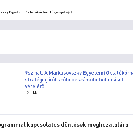
szky Egyetemi Oktatókórház főigazgatója)
9sz.hat. A Markusovszky Egyetemi Oktatókórh
stratégiájáról szóló beszámoló tudomásul
vételéről
12.1 kb
Programmal kapcsolatos döntések meghozatalára