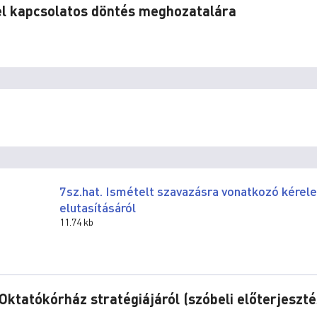
rel kapcsolatos döntés meghozatalára
7sz.hat. Ismételt szavazásra vonatkozó kérel
elutasításáról
11.74 kb
ktatókórház stratégiájáról (szóbeli előterjeszté