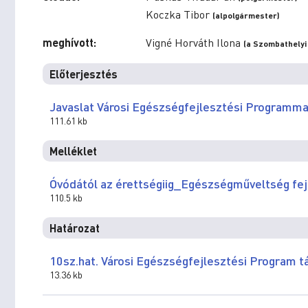
Koczka Tibor
(alpolgármester)
meghívott:
Vigné Horváth Ilona
(a Szombathelyi
Előterjesztés
Javaslat Városi Egészségfejlesztési Programm
111.61 kb
Melléklet
Óvódától az érettségiig_Egészségműveltség fe
110.5 kb
Határozat
10sz.hat. Városi Egészségfejlesztési Program 
13.36 kb