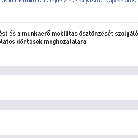
tás infrastrukturális fejlesztése pályázattal kapcsolatos
tést és a munkaerő mobilitás ösztönzését szolgál
solatos döntések meghozatalára