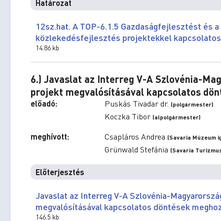
Határozat
12sz.hat. A TOP-6.1.5 Gazdaságfejlesztést és 
közlekedésfejlesztés projektekkel kapcsolatos
14.86 kb
6.) Javaslat az Interreg V-A Szlovénia-
projekt megvalósításával kapcsolatos dö
előadó:
Puskás Tivadar dr.
(polgármester)
Koczka Tibor
(alpolgármester)
meghívott:
Csapláros Andrea
(Savaria Múzeum i
Grünwald Stefánia
(Savaria Turizmus
Előterjesztés
Javaslat az Interreg V-A Szlovénia-Magyarorsz
megvalósításával kapcsolatos döntések meghoz
146.5 kb