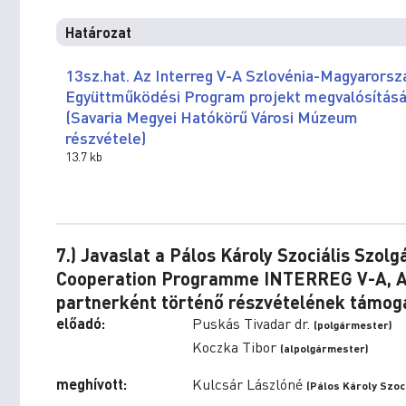
Határozat
13sz.hat. Az Interreg V-A Szlovénia-Magyarorsz
Együttműködési Program projekt megvalósításá
(Savaria Megyei Hatókörű Városi Múzeum
részvétele)
13.7 kb
7.) Javaslat a Pálos Károly Szociális Szol
Cooperation Programme INTERREG V-A, Au
partnerként történő részvételének támog
előadó:
Puskás Tivadar dr.
(polgármester)
Koczka Tibor
(alpolgármester)
meghívott:
Kulcsár Lászlóné
(Pálos Károly Szoc