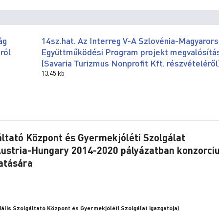
ág
14sz.hat. Az Interreg V-A Szlovénia-Magyaror
ról
Együttműködési Program projekt megvalósítá
(Savaria Turizmus Nonprofit Kft. részvételéről
13.45 kb
gáltató Központ és Gyermekjóléti Szolgálat
stria-Hungary 2014-2020 pályázatban konzorci
atására
iális Szolgáltató Központ és Gyermekjóléti Szolgálat igazgatója)