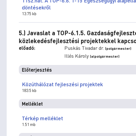
11sz.hat. A TOP-6.6. 1-15 Egészségügyi alapellá
döntésekről
13.75 kb
5.) Javaslat a TOP-6.1.5. Gazdaságfejlesz
közlekedésfejlesztési projektekkel kapc
előadó:
Puskás Tivadar dr.
(polgármester)
Illés Károly
(alpolgármester)
Előterjesztés
Közúthálózat fejleszési projektek
183.5 kb
Melléklet
Térkép melléklet
1.51 mb