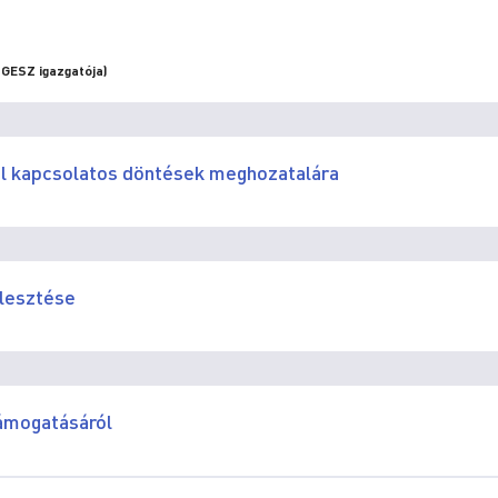
 GESZ igazgatója)
al kapcsolatos döntések meghozatalára
jlesztése
támogatásáról