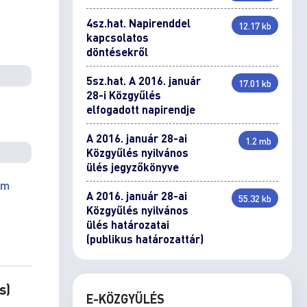
4sz.hat. Napirenddel
12.17 kb
kapcsolatos
döntésekről
5sz.hat. A 2016. január
17.01 kb
28-i Közgyűlés
elfogadott napirendje
A 2016. január 28-ai
1.2 mb
Közgyűlés nyilvános
ülés jegyzőkönyve
em
A 2016. január 28-ai
55.32 kb
Közgyűlés nyilvános
ülés határozatai
(publikus határozattár)
s)
E-KÖZGYŰLÉS