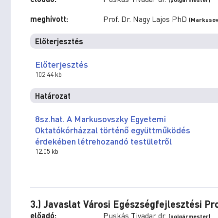
meghívott:
Prof. Dr. Nagy Lajos PhD
(Markusov
Előterjesztés
Előterjesztés
102.44 kb
Határozat
8sz.hat. A Markusovszky Egyetemi
Oktatókórházzal történő együttműködés
érdekében létrehozandó testületről
12.05 kb
3.) Javaslat Városi Egészségfejlesztési 
előadó:
Puskás Tivadar dr.
(polgármester)