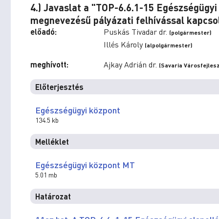
4.) Javaslat a "TOP-6.6.1-15 Egészségügyi 
megnevezésű pályázati felhívással kapcs
előadó:
Puskás Tivadar dr.
(polgármester)
Illés Károly
(alpolgármester)
meghívott:
Ajkay Adrián dr.
(Savaria Városfejlesz
Előterjesztés
Egészségügyi központ
134.5 kb
Melléklet
Egészségügyi központ MT
5.01 mb
Határozat