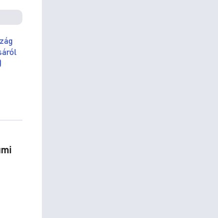
szág
sáról
)
umi