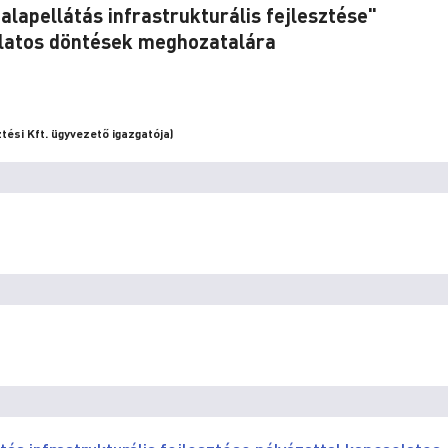
alapellátás infrastrukturális fejlesztése"
olatos döntések meghozatalára
tési Kft. ügyvezető igazgatója)