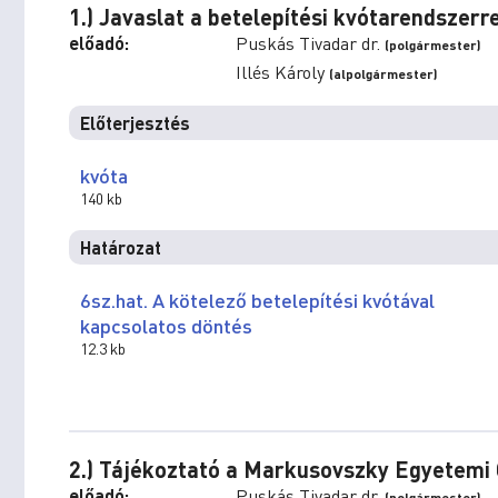
1.) Javaslat a betelepítési kvótarendszer
előadó:
Puskás Tivadar dr.
(polgármester)
Illés Károly
(alpolgármester)
Előterjesztés
kvóta
140 kb
Határozat
6sz.hat. A kötelező betelepítési kvótával
kapcsolatos döntés
12.3 kb
2.) Tájékoztató a Markusovszky Egyetemi O
előadó:
Puskás Tivadar dr.
(polgármester)