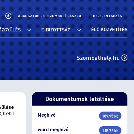
AUGUSZTUS 08., SZOMBAT |
LÁSZLÓ
BEJELENTKEZÉS
ÉLŐ KÖZVETÍTÉS
ÖZGYŰLÉS
E-BIZOTTSÁG
Szombathely.hu
Dokumentumok letöltése
yűlése
, 09:00
Meghívó
109.95 kb
word meghívó
115.72 kb