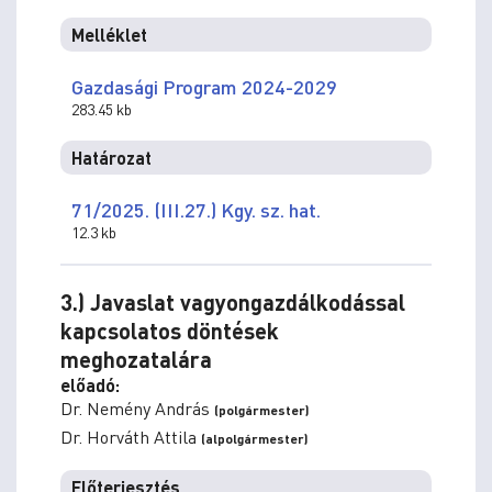
Melléklet
Gazdasági Program 2024-2029
283.45 kb
Határozat
71/2025. (III.27.) Kgy. sz. hat.
12.3 kb
3.) Javaslat vagyongazdálkodással
kapcsolatos döntések
meghozatalára
előadó:
Dr. Nemény András
(polgármester)
Dr. Horváth Attila
(alpolgármester)
Előterjesztés