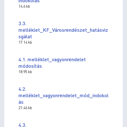
indokolás
14.6 kb
3.3.
melléklet_KF_Városrendészet_hatásviz
sgálat
17.14 kb
4.1. melléklet_vagyonrendelet
módosítás
18.95 kb
4.2.
melléklet_vagyonrendelet_mód_indokol
ás
21.46 kb
4.3.