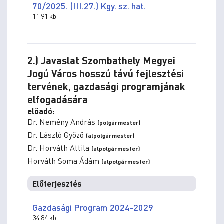
70/2025. (III.27.) Kgy. sz. hat.
11.91 kb
2.) Javaslat Szombathely Megyei
Jogú Város hosszú távú fejlesztési
tervének, gazdasági programjának
elfogadására
előadó:
Dr. Nemény András
(polgármester)
Dr. László Győző
(alpolgármester)
Dr. Horváth Attila
(alpolgármester)
Horváth Soma Ádám
(alpolgármester)
Előterjesztés
Gazdasági Program 2024-2029
34.84 kb