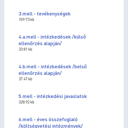
3.mell - tevékenységek
109.73 kb
4.a.mell - intézkedések /külső
ellenőrzés alapján/
33.81 kb
4.b.mell - intézkedések /belső
ellenőrzés alapján/
37.47 kb
5.mell - intézkedési javaslatok
328.92 kb
6.mell - éves összefoglaló
/költségvetési intézmények/