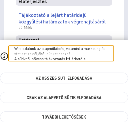
Előterjesztés
Tájékoztató a lejárt határidejű
közgyűlési határozatok végrehajtásáról
50.66 kb
Határozat
Weboldalunk az alapműködés, valamint a marketing és
93/2025. (III.27.) Kgy. sz. hat.
statisztika céljából sütiket használ.
A sütikről bővebb tájékoztatás
itt
érhető el.
12 kb
12.) Jegyzői tájékoztató a
AZ ÖSSZES SÜTI ELFOGADÁSA
Polgármesteri Hivatal törvényességi
és hatósági munkájáról, a Hivatal
CSAK AZ ALAPVETŐ SÜTIK ELFOGADÁSA
tevékenységéről
előadó:
Dr. Károlyi Ákos
(jegyző)
TOVÁBBI LEHETŐSÉGEK
Előterjesztés