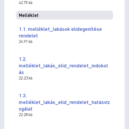
42.75 kb
Melléklet
1.1. melléklet_lakások elidegenítése
rendelet
24.91 kb
1.2.
melléklet_lakás_elid_rendelet_indokol
ás
22.23 kb
1.3.
melléklet_lakás_elid_rendelet_hatásviz
sgálat
22.28 kb