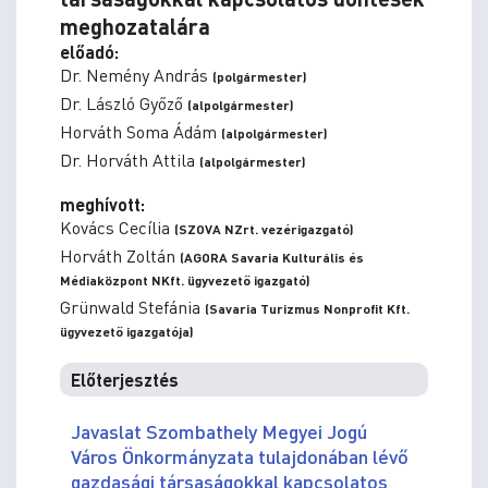
meghozatalára
előadó:
Dr. Nemény András
(polgármester)
Dr. László Győző
(alpolgármester)
Horváth Soma Ádám
(alpolgármester)
Dr. Horváth Attila
(alpolgármester)
meghívott:
Kovács Cecília
(SZOVA NZrt. vezérigazgató)
Horváth Zoltán
(AGORA Savaria Kulturális és
Médiaközpont NKft. ügyvezető igazgató)
Grünwald Stefánia
(Savaria Turizmus Nonprofit Kft.
ügyvezető igazgatója)
Előterjesztés
Javaslat Szombathely Megyei Jogú
Város Önkormányzata tulajdonában lévő
gazdasági társaságokkal kapcsolatos