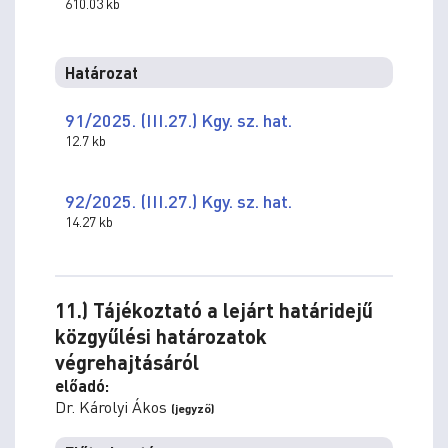
610.03 kb
Határozat
91/2025. (III.27.) Kgy. sz. hat.
12.7 kb
92/2025. (III.27.) Kgy. sz. hat.
14.27 kb
11.) Tájékoztató a lejárt határidejű
közgyűlési határozatok
végrehajtásáról
előadó:
Dr. Károlyi Ákos
(jegyző)