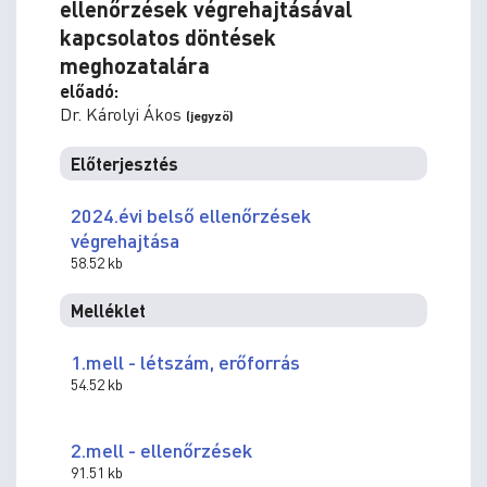
ellenőrzések végrehajtásával
kapcsolatos döntések
meghozatalára
előadó:
Dr. Károlyi Ákos
(jegyző)
Előterjesztés
2024.évi belső ellenőrzések
végrehajtása
58.52 kb
Melléklet
1.mell - létszám, erőforrás
54.52 kb
2.mell - ellenőrzések
91.51 kb