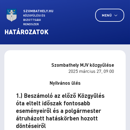
SZOMBATHELY.HU
MENÜ
KÖZGYŰLÉSI ÉS
BIZOTTSÁGI
RENDSZER
HATÁROZATOK
Szombathely MJV közgyűlése
2025 március 27, 09:00
Nyilvános ülés
1.) Beszámoló az előző Közgyűlés
óta eltelt időszak fontosabb
eseményeiről és a polgármester
átruházott hatáskörben hozott
döntéseiről