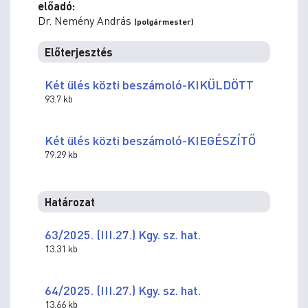
előadó:
Dr. Nemény András
(polgármester)
Előterjesztés
Két ülés közti beszámoló-KIKÜLDÖTT
93.7 kb
Két ülés közti beszámoló-KIEGÉSZÍTŐ
79.29 kb
Határozat
63/2025. (III.27.) Kgy. sz. hat.
13.31 kb
64/2025. (III.27.) Kgy. sz. hat.
13.66 kb