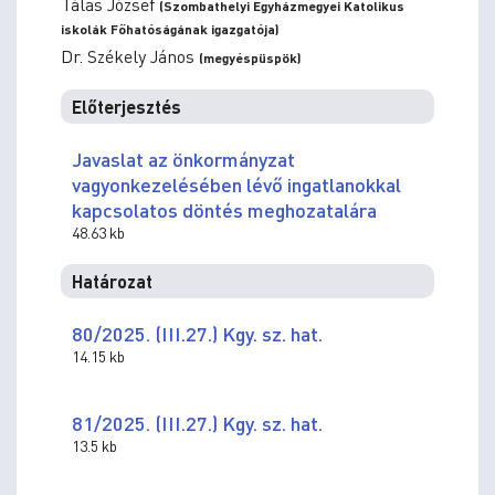
Tálas József
(Szombathelyi Egyházmegyei Katolikus
iskolák Főhatóságának igazgatója)
Dr. Székely János
(megyéspüspök)
Előterjesztés
Javaslat az önkormányzat
vagyonkezelésében lévő ingatlanokkal
kapcsolatos döntés meghozatalára
48.63 kb
Határozat
80/2025. (III.27.) Kgy. sz. hat.
14.15 kb
81/2025. (III.27.) Kgy. sz. hat.
13.5 kb