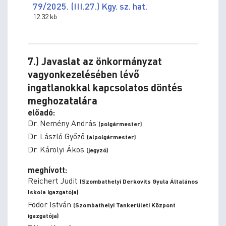
79/2025. (III.27.) Kgy. sz. hat.
12.32 kb
7.) Javaslat az önkormányzat
vagyonkezelésében lévő
ingatlanokkal kapcsolatos döntés
meghozatalára
előadó:
Dr. Nemény András
(polgármester)
Dr. László Győző
(alpolgármester)
Dr. Károlyi Ákos
(jegyző)
meghívott:
Reichert Judit
(Szombathelyi Derkovits Gyula Általános
Iskola igazgatója)
Fodor István
(Szombathelyi Tankerületi Központ
igazgatója)