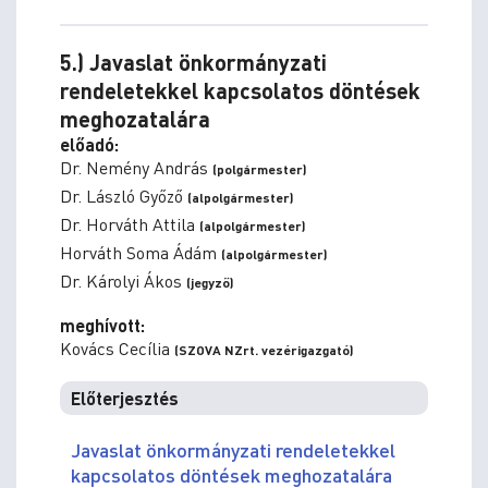
5.) Javaslat önkormányzati
rendeletekkel kapcsolatos döntések
meghozatalára
előadó:
Dr. Nemény András
(polgármester)
Dr. László Győző
(alpolgármester)
Dr. Horváth Attila
(alpolgármester)
Horváth Soma Ádám
(alpolgármester)
Dr. Károlyi Ákos
(jegyző)
meghívott:
Kovács Cecília
(SZOVA NZrt. vezérigazgató)
Előterjesztés
Javaslat önkormányzati rendeletekkel
kapcsolatos döntések meghozatalára