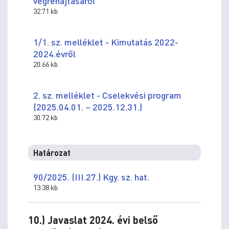
végrehajtásáról
32.71 kb
1/1. sz. melléklet - Kimutatás 2022-
2024.évről
20.66 kb
2. sz. melléklet - Cselekvési program
(2025.04.01. – 2025.12.31.)
30.72 kb
Határozat
90/2025. (III.27.) Kgy. sz. hat.
13.38 kb
10.) Javaslat 2024. évi belső