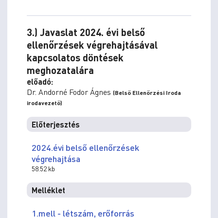
3.) Javaslat 2024. évi belső
ellenőrzések végrehajtásával
kapcsolatos döntések
meghozatalára
előadó:
Dr. Andorné Fodor Ágnes
(Belső Ellenőrzési Iroda
irodavezető)
Előterjesztés
2024.évi belső ellenőrzések
végrehajtása
58.52 kb
Melléklet
1.mell - létszám, erőforrás