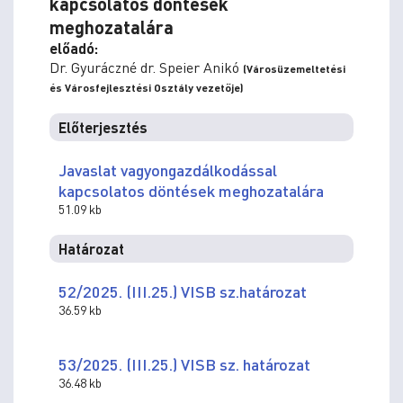
kapcsolatos döntések
meghozatalára
előadó:
Dr. Gyuráczné dr. Speier Anikó
(Városüzemeltetési
és Városfejlesztési Osztály vezetője)
Előterjesztés
Javaslat vagyongazdálkodással
kapcsolatos döntések meghozatalára
51.09 kb
Határozat
52/2025. (III.25.) VISB sz.határozat
36.59 kb
53/2025. (III.25.) VISB sz. határozat
36.48 kb