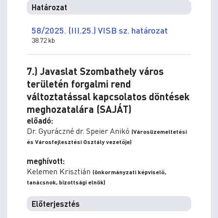
Határozat
58/2025. (III.25.) VISB sz. határozat
38.72 kb
7.) Javaslat Szombathely város
területén forgalmi rend
változtatással kapcsolatos döntések
meghozatalára (SAJÁT)
előadó:
Dr. Gyuráczné dr. Speier Anikó
(Városüzemeltetési
és Városfejlesztési Osztály vezetője)
meghívott:
Kelemen Krisztián
(önkormányzati képviselő,
tanácsnok, bizottsági elnök)
Előterjesztés