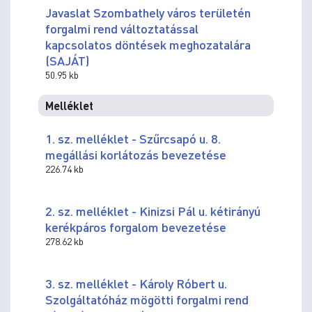
Javaslat Szombathely város területén
forgalmi rend változtatással
kapcsolatos döntések meghozatalára
(SAJÁT)
50.95 kb
Melléklet
1. sz. melléklet - Szűrcsapó u. 8.
megállási korlátozás bevezetése
226.74 kb
2. sz. melléklet - Kinizsi Pál u. kétirányú
kerékpáros forgalom bevezetése
278.62 kb
3. sz. melléklet - Károly Róbert u.
Szolgáltatóház mögötti forgalmi rend