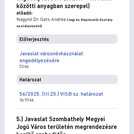
közötti anyagban szerepel)
előadó:
Nagyné Dr. Gats Andrea
(Jogi és Képviselői Osztály
osztályvezető)
Előterjesztés
Javaslat városnévhasználat
engedélyezésére
53 kb
Határozat
56/2025. (III.25.) VISB sz. határozat
36.93 kb
5.) Javaslat Szombathely Megyei
Jogú Város területén megrendezésre