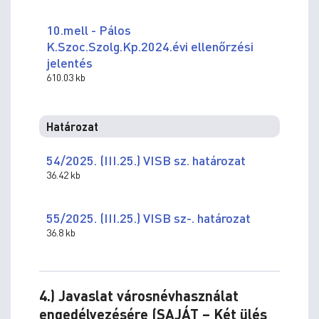
10.mell - Pálos
K.Szoc.Szolg.Kp.2024.évi ellenőrzési
jelentés
610.03 kb
Határozat
54/2025. (III.25.) VISB sz. határozat
36.42 kb
55/2025. (III.25.) VISB sz-. határozat
36.8 kb
4.) Javaslat városnévhasználat
engedélyezésére (SAJÁT – Két ülés