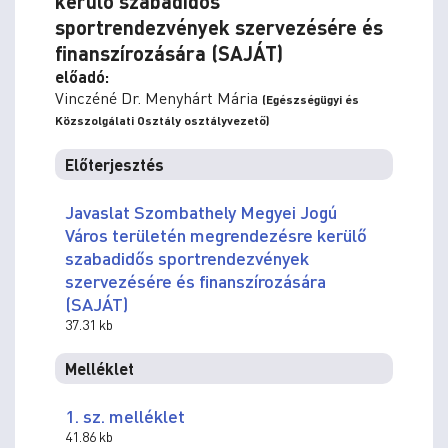
kerülő szabadidős
sportrendezvények szervezésére és
finanszírozására (SAJÁT)
előadó:
Vinczéné Dr. Menyhárt Mária
(Egészségügyi és
Közszolgálati Osztály osztályvezető)
Előterjesztés
Javaslat Szombathely Megyei Jogú
Város területén megrendezésre kerülő
szabadidős sportrendezvények
szervezésére és finanszírozására
(SAJÁT)
37.31 kb
Melléklet
1. sz. melléklet
41.86 kb