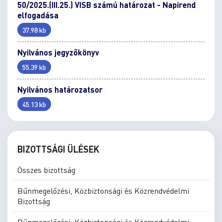
50/2025.(III.25.) VISB számú határozat - Napirend
elfogadása
37.98 kb
Nyilvános jegyzőkönyv
55.39 kb
Nyilvános határozatsor
45.13 kb
BIZOTTSÁGI ÜLÉSEK
Összes bizottság
Bűnmegelőzési, Közbiztonsági és Közrendvédelmi
Bizottság
Bűnmegelőzési, Közbiztonsági és Közrendvédelmi