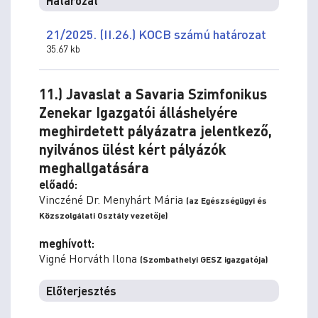
Határozat
21/2025. (II.26.) KOCB számú határozat
35.67 kb
11.) Javaslat a Savaria Szimfonikus
Zenekar Igazgatói álláshelyére
meghirdetett pályázatra jelentkező,
nyilvános ülést kért pályázók
meghallgatására
előadó:
Vinczéné Dr. Menyhárt Mária
(az Egészségügyi és
Közszolgálati Osztály vezetője)
meghívott:
Vigné Horváth Ilona
(Szombathelyi GESZ igazgatója)
Előterjesztés