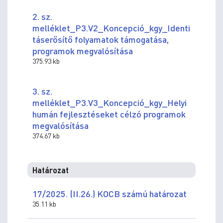
2. sz.
melléklet_P3.V2_Koncepció_kgy_Identi
táserősítő folyamatok támogatása,
programok megvalósítása
375.93 kb
3. sz.
melléklet_P3.V3_Koncepció_kgy_Helyi
humán fejlesztéseket célzó programok
megvalósítása
374.67 kb
Határozat
17/2025. (II.26.) KOCB számú határozat
35.11 kb