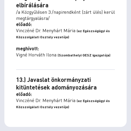
elbírálására
/a Közgyűlésen 3./napirendként (zárt ülés) kerül
megtárgyalásra/
előadó:
Vinczéné Dr. Menyhárt Mária
(az Egészségügyi és
Közszolgálati Osztály vezetője)
meghívott:
Vigné Horváth Ilona
(Szombathelyi GESZ igazgatója)
13.) Javaslat önkormányzati
kitüntetések adományozására
előadó:
Vinczéné Dr. Menyhárt Mária
(az Egészségügyi és
Közszolgálati Osztály vezetője)