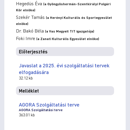
Hegedüs Éva
(a Gyöngyöshermán-Szentkirályi Polgári
Kör elnöke)
Szekér Tamás
(a Herényi Kulturális és Sportegyesület
elnöke)
Dr. Bakó Béla
(a Vas Megyeit TIT igazgatója)
Foki Imre
(a Zanati Kulturális Egyesület elnöke)
Előterjesztés
Javaslat a 2025. évi szolgáltatási tervek
elfogadására
32.12 kb
Melléklet
AGORA Szolgáltatási terve
AGORA Szolgáltatási terve
363.01 kb