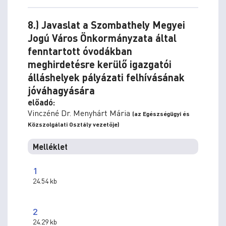
8.) Javaslat a Szombathely Megyei
Jogú Város Önkormányzata által
fenntartott óvodákban
meghirdetésre kerülő igazgatói
álláshelyek pályázati felhívásának
jóváhagyására
előadó:
Vinczéné Dr. Menyhárt Mária
(az Egészségügyi és
Közszolgálati Osztály vezetője)
Melléklet
1
24.54 kb
2
24.29 kb