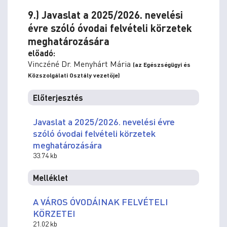
9.) Javaslat a 2025/2026. nevelési
évre szóló óvodai felvételi körzetek
meghatározására
előadó:
Vinczéné Dr. Menyhárt Mária
(az Egészségügyi és
Közszolgálati Osztály vezetője)
Előterjesztés
Javaslat a 2025/2026. nevelési évre
szóló óvodai felvételi körzetek
meghatározására
33.74 kb
Melléklet
A VÁROS ÓVODÁINAK FELVÉTELI
KÖRZETEI
21.02 kb