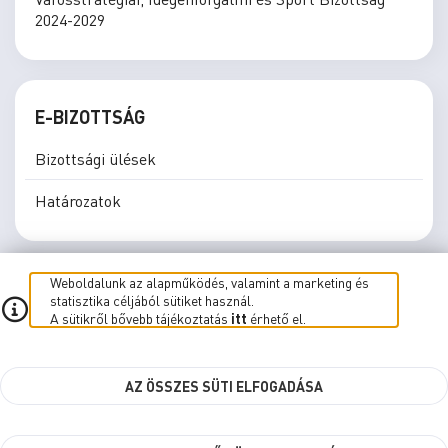
2024-2029
E-BIZOTTSÁG
Bizottsági ülések
Határozatok
Weboldalunk az alapműködés, valamint a marketing és
statisztika céljából sütiket használ.
A sütikről bővebb tájékoztatás
itt
érhető el.
E-közgyűlés
E-Bizottság
Élő közvetítés
Süti beállítások
AZ ÖSSZES SÜTI ELFOGADÁSA
kbr.szombathely.hu