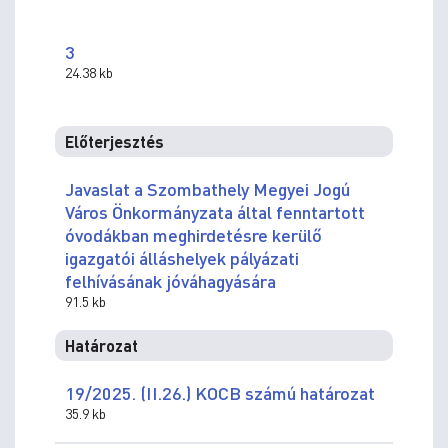
3
24.38 kb
Előterjesztés
Javaslat a Szombathely Megyei Jogú
Város Önkormányzata által fenntartott
óvodákban meghirdetésre kerülő
igazgatói álláshelyek pályázati
felhívásának jóváhagyására
91.5 kb
Határozat
19/2025. (II.26.) KOCB számú határozat
35.9 kb