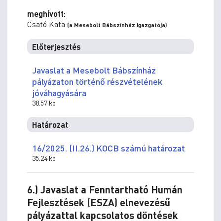
meghívott:
Csató Kata
(a Mesebolt Bábszínház igazgatója)
Előterjesztés
Javaslat a Mesebolt Bábszínház
pályázaton történő részvételének
jóváhagyására
38.57 kb
Határozat
16/2025. (II.26.) KOCB számú határozat
35.24 kb
6.) Javaslat a Fenntartható Humán
Fejlesztések (ESZA) elnevezésű
pályázattal kapcsolatos döntések