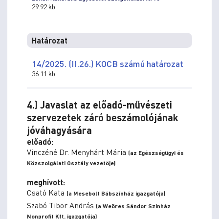
29.92 kb
Határozat
14/2025. (II.26.) KOCB számú határozat
36.11 kb
4.) Javaslat az előadó-művészeti
szervezetek záró beszámolójának
jóváhagyására
előadó:
Vinczéné Dr. Menyhárt Mária
(az Egészségügyi és
Közszolgálati Osztály vezetője)
meghívott:
Csató Kata
(a Mesebolt Bábszínház igazgatója)
Szabó Tibor András
(a Weöres Sándor Színház
Nonprofit Kft. igazgatója)