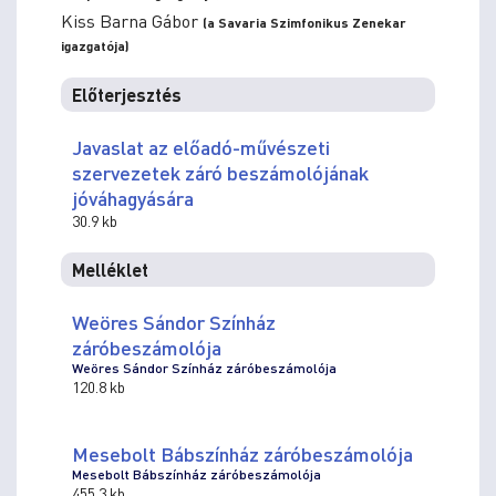
Kiss Barna Gábor
(a Savaria Szimfonikus Zenekar
igazgatója)
Előterjesztés
Javaslat az előadó-művészeti
szervezetek záró beszámolójának
jóváhagyására
30.9 kb
Melléklet
Weöres Sándor Színház
záróbeszámolója
Weöres Sándor Színház záróbeszámolója
120.8 kb
Mesebolt Bábszínház záróbeszámolója
Mesebolt Bábszínház záróbeszámolója
455.3 kb