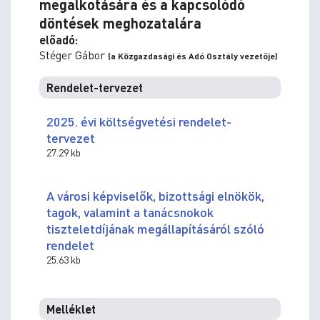
megalkotására és a kapcsolódó
döntések meghozatalára
előadó:
Stéger Gábor
(a Közgazdasági és Adó Osztály vezetője)
Rendelet-tervezet
2025. évi költségvetési rendelet-
tervezet
27.29 kb
A városi képviselők, bizottsági elnökök,
tagok, valamint a tanácsnokok
tiszteletdíjának megállapításáról szóló
rendelet
25.63 kb
Melléklet