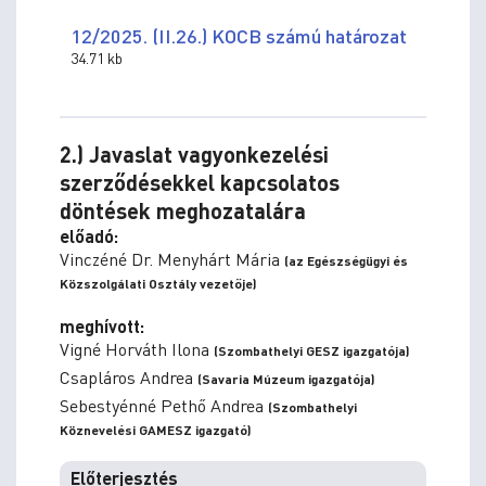
12/2025. (II.26.) KOCB számú határozat
34.71 kb
2.) Javaslat vagyonkezelési
szerződésekkel kapcsolatos
döntések meghozatalára
előadó:
Vinczéné Dr. Menyhárt Mária
(az Egészségügyi és
Közszolgálati Osztály vezetője)
meghívott:
Vigné Horváth Ilona
(Szombathelyi GESZ igazgatója)
Csapláros Andrea
(Savaria Múzeum igazgatója)
Sebestyénné Pethő Andrea
(Szombathelyi
Köznevelési GAMESZ igazgató)
Előterjesztés