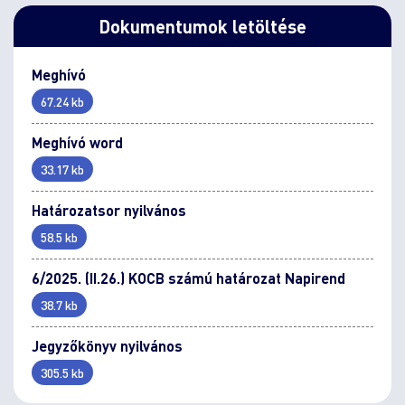
Dokumentumok letöltése
Meghívó
67.24 kb
Meghívó word
33.17 kb
Határozatsor nyilvános
58.5 kb
6/2025. (II.26.) KOCB számú határozat Napirend
38.7 kb
Jegyzőkönyv nyilvános
305.5 kb