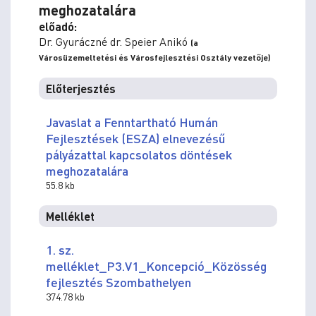
meghozatalára
előadó:
Dr. Gyuráczné dr. Speier Anikó
(a
Városüzemeltetési és Városfejlesztési Osztály vezetője)
Előterjesztés
Javaslat a Fenntartható Humán
Fejlesztések (ESZA) elnevezésű
pályázattal kapcsolatos döntések
meghozatalára
55.8 kb
Melléklet
1. sz.
melléklet_P3.V1_Koncepció_Közösség
fejlesztés Szombathelyen
374.78 kb