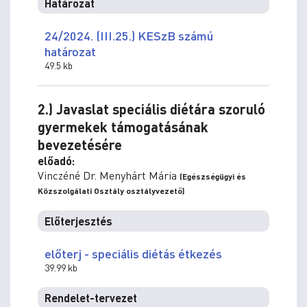
Határozat
24/2024. (III.25.) KESzB számú
határozat
49.5 kb
2.) Javaslat speciális diétára szoruló
gyermekek támogatásának
bevezetésére
előadó:
Vinczéné Dr. Menyhárt Mária
(Egészségügyi és
Közszolgálati Osztály osztályvezető)
Előterjesztés
előterj - speciális diétás étkezés
39.99 kb
Rendelet-tervezet