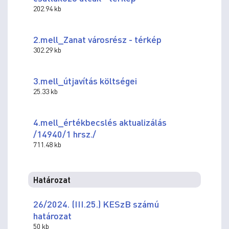
202.94 kb
2.mell_Zanat városrész - térkép
302.29 kb
3.mell_útjavítás költségei
25.33 kb
4.mell_értékbecslés aktualizálás
/14940/1 hrsz./
711.48 kb
Határozat
26/2024. (III.25.) KESzB számú
határozat
50 kb