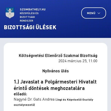
SZOMBATHELY.HU
MENÜ
KÖZGYŰLÉSI ÉS
BIZOTTSÁGI
RENDSZER
BIZOTTSÁGI ÜLÉSEK
Költségvetési Ellenőrző Szakmai Bizottság
2024 március 25, 11:00
Nyilvános ülés
1.) Javaslat a Polgármesteri Hivatalt
érintő döntések meghozatalára
előadó:
Nagyné Dr. Gats Andrea
(Jogi és Képviselői Osztály
osztályvezető)