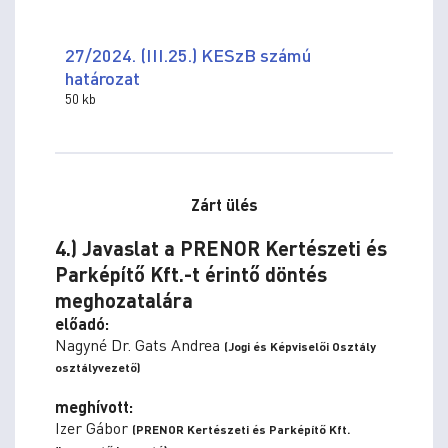
27/2024. (III.25.) KESzB számú
határozat
50 kb
Zárt ülés
4.) Javaslat a PRENOR Kertészeti és
Parképítő Kft.-t érintő döntés
meghozatalára
előadó:
Nagyné Dr. Gats Andrea
(Jogi és Képviselői Osztály
osztályvezető)
meghívott:
Izer Gábor
(PRENOR Kertészeti és Parképítő Kft.