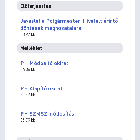
Előterjesztés
Javaslat a Polgármesteri Hivatalt érintő
döntések meghozatalára
38.97 kb
Melléklet
PH Módosító okirat
26.36 kb
PH Alapító okirat
30.57 kb
PH SZMSZ módosítás
35.79 kb