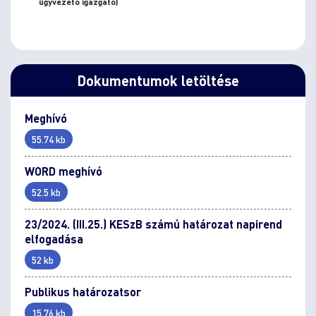
ügyvezető igazgató)
Dokumentumok letöltése
Meghívó
55.74 kb
WORD meghívó
52.5 kb
23/2024. (III.25.) KESzB számú határozat napirend
elfogadása
52 kb
Publikus határozatsor
15.76 kb