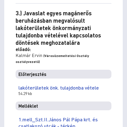
3.) Javaslat egyes magánerős
beruházásban megvalósult
lakóterületek önkormányzati
tulajdonba vételével kapcsolatos
döntések meghozatalára
előadó:
Kalmár Ervin
(Városüzemeltetési Osztály
osztályvezető)
Előterjesztés
lakóterületek önk. tulajdonba vétele
54.29 kb
Melléklet
1.mell_Szt.II.János Pál Pápa krt. és
csatlakozó utcák - térkép