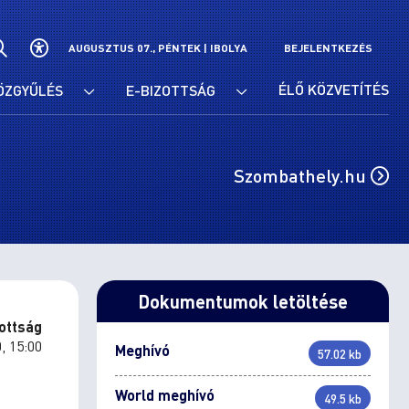
AUGUSZTUS 07., PÉNTEK |
IBOLYA
BEJELENTKEZÉS
ÉLŐ KÖZVETÍTÉS
ÖZGYŰLÉS
E-BIZOTTSÁG
Szombathely.hu
Dokumentumok letöltése
zottság
, 15:00
Meghívó
57.02 kb
World meghívó
49.5 kb