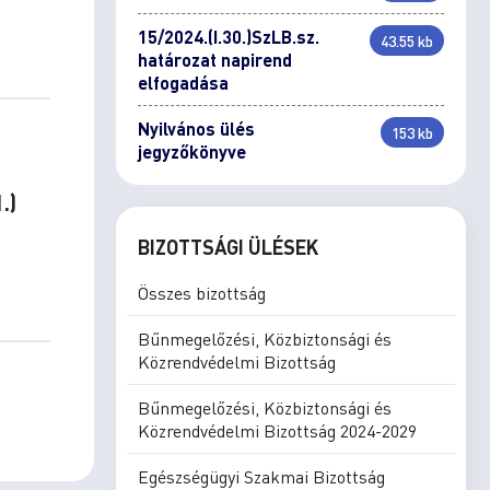
15/2024.(I.30.)SzLB.sz.
43.55 kb
határozat napirend
elfogadása
Nyilvános ülés
153 kb
jegyzőkönyve
.)
BIZOTTSÁGI ÜLÉSEK
Összes bizottság
Bűnmegelőzési, Közbiztonsági és
Közrendvédelmi Bizottság
Bűnmegelőzési, Közbiztonsági és
Közrendvédelmi Bizottság 2024-2029
Egészségügyi Szakmai Bizottság