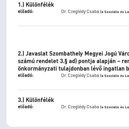
1.) Különfélék
előadó:
Dr. Czeglédy Csaba
(a Szociális és L
2.) Javaslat Szombathely Megyei Jogú Vár
számú rendelet 3.§ ad) pontja alapján – ren
önkormányzati tulajdonban lévő ingatlan 
előadó:
Dr. Czeglédy Csaba
(a Szociális és L
3.) Különfélék
előadó:
Dr. Czeglédy Csaba
(a Szociális és L