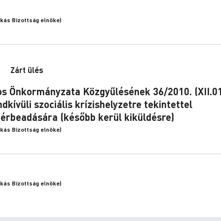
akás Bizottság elnöke)
Zárt ülés
os Önkormányzata Közgyűlésének 36/2010. (XII.01
dkívüli szociális krízishelyzetre tekintettel
bérbeadására (később kerül kiküldésre)
akás Bizottság elnöke)
akás Bizottság elnöke)