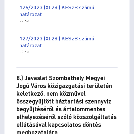
126/2023.(XI.28.) KESzB számú
határozat
50 kb
127/2023.(XI.28.) KESzB számú
határozat
50 kb
8.) Javaslat Szombathely Megyei
Jogú Város közigazgatási területén
keletkező, nem közművel
összegyűjtött háztartási szennyvíz
begyűjtéséről és ártalommentes
elhelyezéséről szóló közszolgáltatás
ellátásával kapcsolatos döntés
meghozatalára