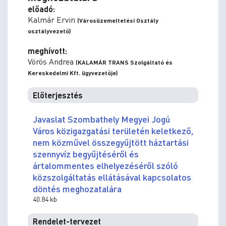
előadó:
Kalmár Ervin
(Városüzemeltetési Osztály
osztályvezető)
meghívott:
Vörös Andrea
(KALAMÁR TRANS Szolgáltató és
Kereskedelmi Kft. ügyvezetője)
Előterjesztés
Javaslat Szombathely Megyei Jogú
Város közigazgatási területén keletkező,
nem közművel összegyűjtött háztartási
szennyvíz begyűjtéséről és
ártalommentes elhelyezéséről szóló
közszolgáltatás ellátásával kapcsolatos
döntés meghozatalára
40.84 kb
Rendelet-tervezet