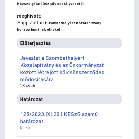
Közszolgálati Osztály osztályvezető)
meghívott:
Papp Zoltán
(Szombathelyért Közalapítvány
kuratóriumának elnöke)
Előterjesztés
Javaslat a Szombathelyért
Közalapítvány és az Önkormányzat
között létrejött kölcsönszerződés
módosítására
28.46 kb
Határozat
125/2023.(XI.28.) KESzB számú
határozat
50 kb