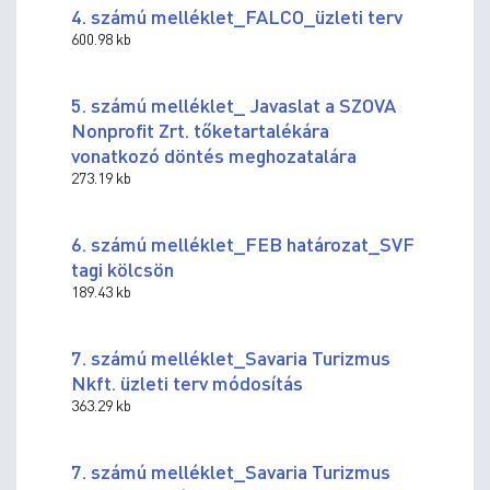
4. számú melléklet_FALCO_üzleti terv
600.98 kb
5. számú melléklet_ Javaslat a SZOVA
Nonprofit Zrt. tőketartalékára
vonatkozó döntés meghozatalára
273.19 kb
6. számú melléklet_FEB határozat_SVF
tagi kölcsön
189.43 kb
7. számú melléklet_Savaria Turizmus
Nkft. üzleti terv módosítás
363.29 kb
7. számú melléklet_Savaria Turizmus