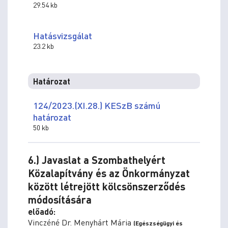
29.54 kb
Hatásvizsgálat
23.2 kb
Határozat
124/2023.(XI.28.) KESzB számú
határozat
50 kb
6.) Javaslat a Szombathelyért
Közalapítvány és az Önkormányzat
között létrejött kölcsönszerződés
módosítására
előadó:
Vinczéné Dr. Menyhárt Mária
(Egészségügyi és