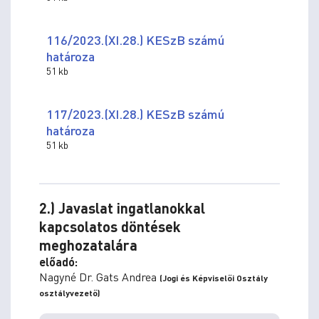
116/2023.(XI.28.) KESzB számú
határoza
51 kb
117/2023.(XI.28.) KESzB számú
határoza
51 kb
2.) Javaslat ingatlanokkal
kapcsolatos döntések
meghozatalára
előadó:
Nagyné Dr. Gats Andrea
(Jogi és Képviselői Osztály
osztályvezető)