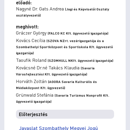
előadó:
Nagyné Dr. Gats Andrea
(Jogi és Képviselői Osztály
osztályvezető)
meghívott:
Gráczer György
(FALCO KC Kft. ügyvezető igazgatója)
Kovács Cecília
(SZOVA NZrt. vezérigazgatója és a
Szombathelyi Sportközpont és Sportiskola Kft. ügyvezető
igazgatója)
Taoufik Roland
(SZOMHULL NKft. ügyvezető igazgatója)
Kovácsné Dr.né Takács Klaudia
(Savaria
Városfejlesztési Kft. ügyvezető igazgatója)
Horváth Zoltán
(AGORA Savaria Kulturális és
Médiaközpont Kft. ügyvezető)
Grünwald Stefánia
(Savaria Turizmus Nonprofit Kft.
ügyvezető igazgatója)
Előterjesztés
Javaslat Szombathely Megyei Jogú