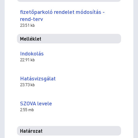
fizetőparkoló rendelet módosítás -
rend-terv
23.51 kb
Melléklet
Indokolás
22.91 kb
Hatásvizsgálat
23.73 kb
SZOVA levele
2.55 mb
Határozat