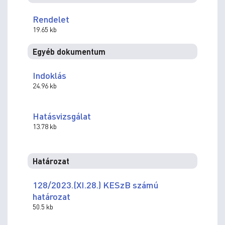
Rendelet
19.65 kb
Egyéb dokumentum
Indoklás
24.96 kb
Hatásvizsgálat
13.78 kb
Határozat
128/2023.(XI.28.) KESzB számú
határozat
50.5 kb