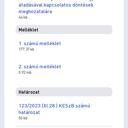
átadásával kapcsolatos döntések
meghozatalára
44 kb
Melléklet
1. számú melléklet
177.37 kb
2. számú melléklet
0.92 mb
Határozat
123/2023.(XI.28.) KESzB számú
határozat
50 kb