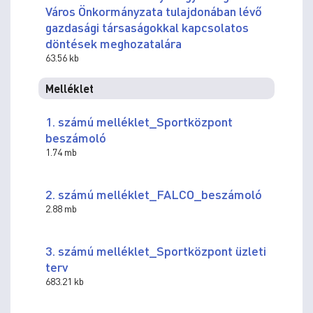
Város Önkormányzata tulajdonában lévő
gazdasági társaságokkal kapcsolatos
döntések meghozatalára
63.56 kb
Melléklet
1. számú melléklet_Sportközpont
beszámoló
1.74 mb
2. számú melléklet_FALCO_beszámoló
2.88 mb
3. számú melléklet_Sportközpont üzleti
terv
683.21 kb