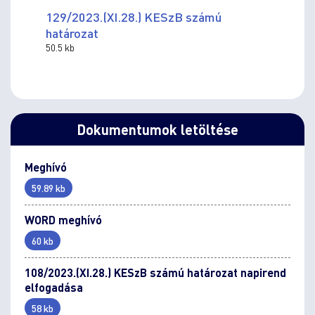
129/2023.(XI.28.) KESzB számú
határozat
50.5 kb
Dokumentumok letöltése
Meghívó
59.89 kb
WORD meghívó
60 kb
108/2023.(XI.28.) KESzB számú határozat napirend
elfogadása
58 kb