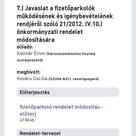
7.) Javaslat a fizetőparkolók
működésének és igénybevételének
rendjéről szóló 21/2012. (V.10.)
önkormányzati rendelet
módosítására
előadó:
Kalmár Ervin
(Városüzemeltetési Osztály
osztályvezető)
meghívott:
Kovács Cecília
(SZOVA NZrt. vezérigazgató)
Előterjesztés
fizetőparkoló rendelet módosítás -
előterj
47.86 kb
Rendelet-tervezet