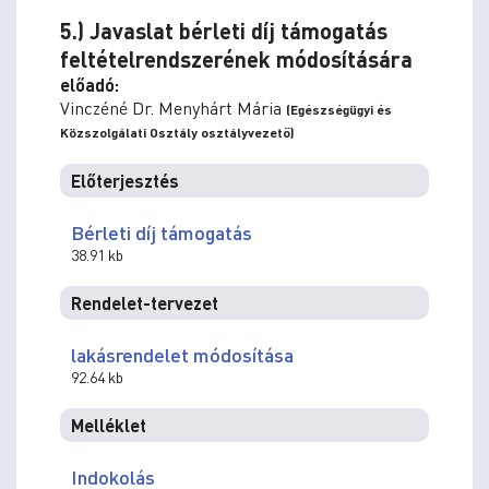
5.) Javaslat bérleti díj támogatás
feltételrendszerének módosítására
előadó:
Vinczéné Dr. Menyhárt Mária
(Egészségügyi és
Közszolgálati Osztály osztályvezető)
Előterjesztés
Bérleti díj támogatás
38.91 kb
Rendelet-tervezet
lakásrendelet módosítása
92.64 kb
Melléklet
Indokolás