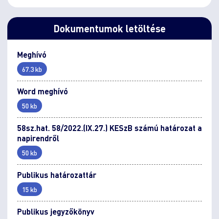
Dokumentumok letöltése
Meghívó
67.3 kb
Word meghívó
50 kb
58sz.hat. 58/2022.(IX.27.) KESzB számú határozat a
napirendről
50 kb
Publikus határozattár
15 kb
Publikus jegyzőkönyv