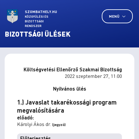
SZOMBATHELY.HU
MENÜ
KÖZGYŰLÉSI ÉS
BIZOTTSÁGI
RENDSZER
BIZOTTSÁGI ÜLÉSEK
Költségvetési Ellenőrző Szakmai Bizottság
2022 szeptember 27, 11:00
Nyilvános ülés
1.) Javaslat takarékossági program
megvalósítására
előadó:
Károlyi Ákos dr.
(jegyző)
Előterjesztés