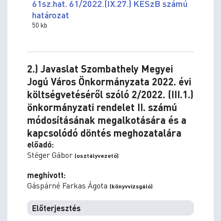
61sz.hat. 61/2022.(IX.27.) KESzB számú
határozat
50 kb
2.) Javaslat Szombathely Megyei
Jogú Város Önkormányzata 2022. évi
költségvetéséről szóló 2/2022. (III.1.)
önkormányzati rendelet II. számú
módosításának megalkotására és a
kapcsolódó döntés meghozatalára
előadó:
Stéger Gábor
(osztályvezető)
meghívott:
Gáspárné Farkas Ágota
(könyvvizsgáló)
Előterjesztés