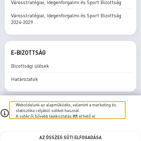
Városstratégiai, Idegenforgalmi és Sport Bizottság
Városstratégiai, Idegenforgalmi és Sport Bizottság
2024-2029
E-BIZOTTSÁG
Bizottsági ülések
Határozatok
Weboldalunk az alapműködés, valamint a marketing és
statisztika céljából sütiket használ.
A sütikről bővebb tájékoztatás
itt
érhető el.
E-közgyűlés
E-Bizottság
Élő közvetítés
Süti beállítások
AZ ÖSSZES SÜTI ELFOGADÁSA