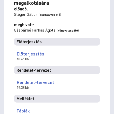
megalkotására
előadó:
Stéger Gábor
(osztályvezető)
meghívott:
Gáspárné Farkas Ágota
(könyvvizsgáló)
Előterjesztés
Előterjesztés
40.45 kb
Rendelet-tervezet
Rendelet-tervezet
19.38 kb
Melléklet
Táblák