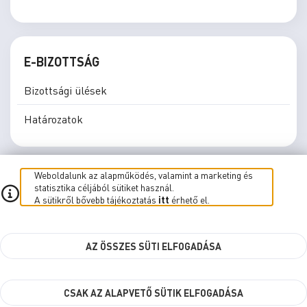
E-BIZOTTSÁG
Bizottsági ülések
Határozatok
Weboldalunk az alapműködés, valamint a marketing és
statisztika céljából sütiket használ.
A sütikről bővebb tájékoztatás
itt
érhető el.
E-közgyűlés
E-Bizottság
Élő közvetítés
Süti beállítások
AZ ÖSSZES SÜTI ELFOGADÁSA
kbr.szombathely.hu
CSAK AZ ALAPVETŐ SÜTIK ELFOGADÁSA