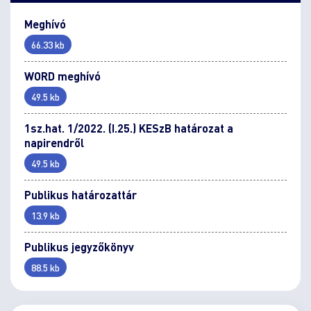
Meghívó
66.33 kb
WORD meghívó
49.5 kb
1sz.hat. 1/2022. (I.25.) KESzB határozat a
napirendről
49.5 kb
Publikus határozattár
13.9 kb
Publikus jegyzőkönyv
88.5 kb