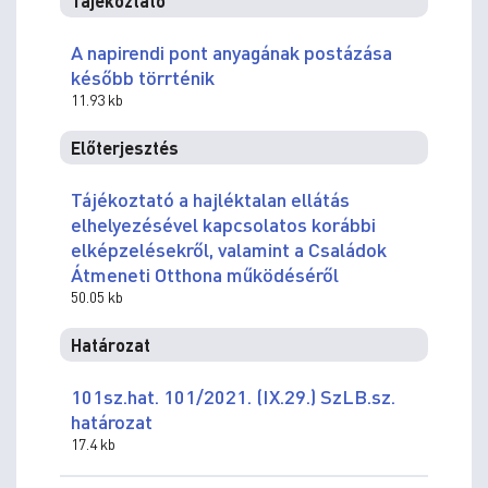
Tájékoztató
A napirendi pont anyagának postázása
később törrténik
11.93 kb
Előterjesztés
Tájékoztató a hajléktalan ellátás
elhelyezésével kapcsolatos korábbi
elképzelésekről, valamint a Családok
Átmeneti Otthona működéséről
50.05 kb
Határozat
101sz.hat. 101/2021. (IX.29.) SzLB.sz.
határozat
17.4 kb