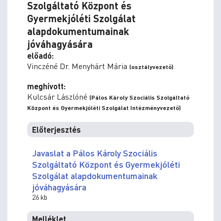
Szolgáltató Központ és
Gyermekjóléti Szolgálat
alapdokumentumainak
jóváhagyására
előadó:
Vinczéné Dr. Menyhárt Mária
(osztályvezető)
meghívott:
Kulcsár Lászlóné
(Pálos Károly Szociális Szolgáltató
Központ és Gyermekjóléti Szolgálat Intézményvezető)
Előterjesztés
Javaslat a Pálos Károly Szociális
Szolgáltató Központ és Gyermekjóléti
Szolgálat alapdokumentumainak
jóváhagyására
26 kb
Melléklet