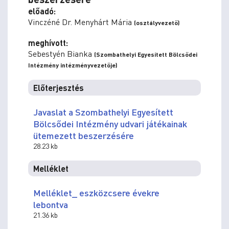
előadó:
Vinczéné Dr. Menyhárt Mária
(osztályvezető)
meghívott:
Sebestyén Bianka
(Szombathelyi Egyesített Bölcsődei
Intézmény intézményvezetője)
Előterjesztés
Javaslat a Szombathelyi Egyesített
Bölcsődei Intézmény udvari játékainak
ütemezett beszerzésére
28.23 kb
Melléklet
Melléklet_ eszközcsere évekre
lebontva
21.36 kb