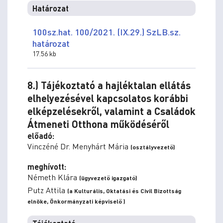
Határozat
100sz.hat. 100/2021. (IX.29.) SzLB.sz.
határozat
17.56 kb
8.) Tájékoztató a hajléktalan ellátás
elhelyezésével kapcsolatos korábbi
elképzelésekről, valamint a Családok
Átmeneti Otthona működéséről
előadó:
Vinczéné Dr. Menyhárt Mária
(osztályvezető)
meghívott:
Németh Klára
(ügyvezető igazgató)
Putz Attila
(a Kulturális, Oktatási és Civil Bizottság
elnöke, Önkormányzati képviselő )