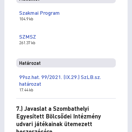
Szakmai Program
104.9 kb
SZMSZ
261.37 kb
Határozat
99sz.hat. 99/2021. (IX.29.) SzLB.sz.
határozat
17.44 kb
7.) Javaslat a Szombathelyi
Egyesített Bölcsődei Intézmény
udvari játékainak ütemezett
beszerzésére