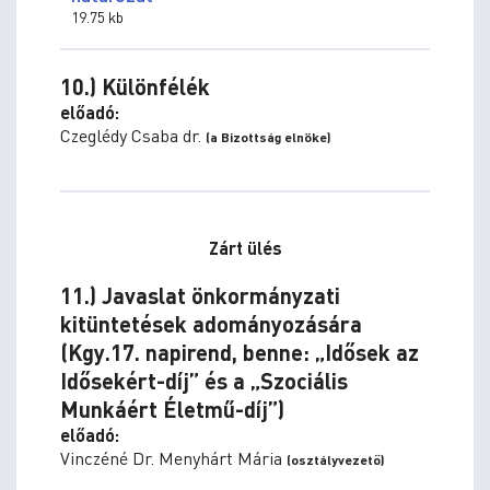
19.75 kb
10.) Különfélék
előadó:
Czeglédy Csaba dr.
(a Bizottság elnöke)
Zárt ülés
11.) Javaslat önkormányzati
kitüntetések adományozására
(Kgy.17. napirend, benne: „Idősek az
Idősekért-díj” és a „Szociális
Munkáért Életmű-díj”)
előadó:
Vinczéné Dr. Menyhárt Mária
(osztályvezető)