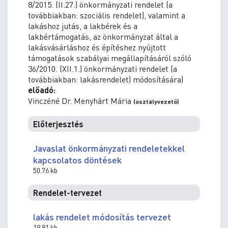
8/2015. (II.27.) önkormányzati rendelet (a
továbbiakban: szociális rendelet), valamint a
lakáshoz jutás, a lakbérek és a
lakbértámogatás, az önkormányzat által a
lakásvásárláshoz és építéshez nyújtott
támogatások szabályai megállapításáról szóló
36/2010. (XII.1.) önkormányzati rendelet (a
továbbiakban: lakásrendelet) módosítására)
előadó:
Vinczéné Dr. Menyhárt Mária
(osztályvezető)
Előterjesztés
Javaslat önkormányzati rendeletekkel
kapcsolatos döntések
50.76 kb
Rendelet-tervezet
lakás rendelet módosítás tervezet
19.81 kb