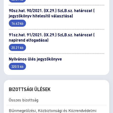
90sz.hat. 90/2021. (IX.29.) SzLB.sz. határozat (
jegyzőkönyv hitelesítő választása)
16.63 kb
91sz.hat. 91/2021. (IX.29.) SzLB.sz. határozat (
napirend elfogadása)
20.21 kb
Nyilvános ülés jegyzőkönyve
320.5 kb
BIZOTTSÁGI ÜLÉSEK
Összes bizottság
Bűnmegelőzési, Közbiztonsági és Közrendvédelmi