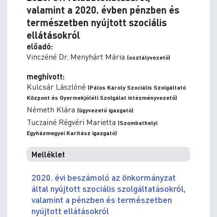
valamint a 2020. évben pénzben és
természetben nyújtott szociális
ellátásokról
előadó:
Vinczéné Dr. Menyhárt Mária
(osztályvezető)
meghívott:
Kulcsár Lászlóné
(Pálos Károly Szociális Szolgáltató
Központ és Gyermekjóléti Szolgálat intézményvezető)
Németh Klára
(ügyvezető igazgató)
Tuczainé Régvéri Marietta
(Szombathelyi
Egyházmegyei Karitász igazgató)
Melléklet
2020. évi beszámoló az önkormányzat
által nyújtott szociális szolgáltatásokról,
valamint a pénzben és természetben
nyújtott ellátásokról