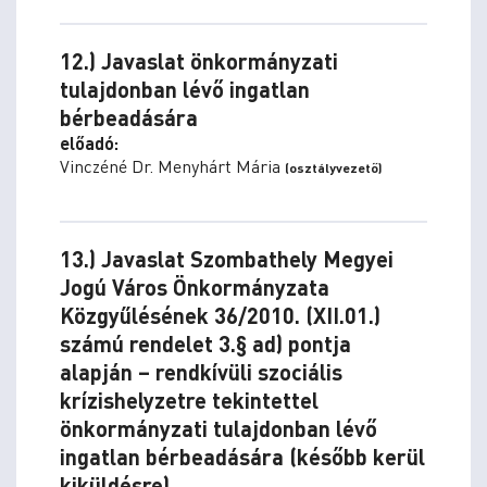
12.) Javaslat önkormányzati
tulajdonban lévő ingatlan
bérbeadására
előadó:
Vinczéné Dr. Menyhárt Mária
(osztályvezető)
13.) Javaslat Szombathely Megyei
Jogú Város Önkormányzata
Közgyűlésének 36/2010. (XII.01.)
számú rendelet 3.§ ad) pontja
alapján – rendkívüli szociális
krízishelyzetre tekintettel
önkormányzati tulajdonban lévő
ingatlan bérbeadására (később kerül
kiküldésre)