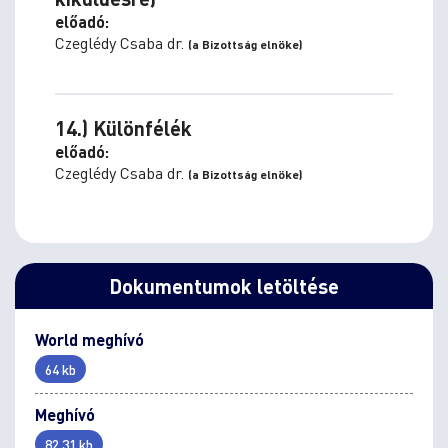
előadó:
Czeglédy Csaba dr.
(a Bizottság elnöke)
14.) Különfélék
előadó:
Czeglédy Csaba dr.
(a Bizottság elnöke)
Dokumentumok letöltése
World meghívó
64 kb
Meghívó
82.31 kb