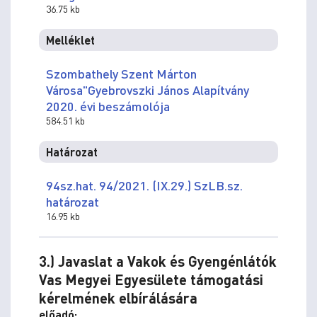
36.75 kb
Melléklet
Szombathely Szent Márton
Városa"Gyebrovszki János Alapítvány
2020. évi beszámolója
584.51 kb
Határozat
94sz.hat. 94/2021. (IX.29.) SzLB.sz.
határozat
16.95 kb
3.) Javaslat a Vakok és Gyengénlátók
Vas Megyei Egyesülete támogatási
kérelmének elbírálására
előadó: