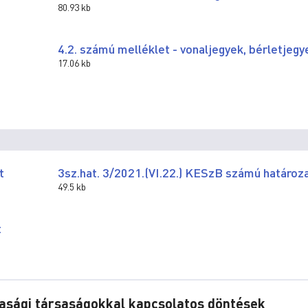
80.93 kb
4.2. számú melléklet - vonaljegyek, bérletjegy
17.06 kb
t
3sz.hat. 3/2021.(VI.22.) KESzB számú határoz
49.5 kb
t
dasági társaságokkal kapcsolatos döntések