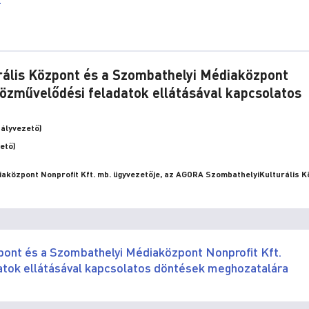
rális Központ és a Szombathelyi Médiaközpont
közművelődési feladatok ellátásával kapcsolatos
tályvezető)
ető)
iaközpont Nonprofit Kft. mb. ügyvezetője, az AGORA SzombathelyiKulturális 
pont és a Szombathelyi Médiaközpont Nonprofit Kft.
atok ellátásával kapcsolatos döntések meghozatalára