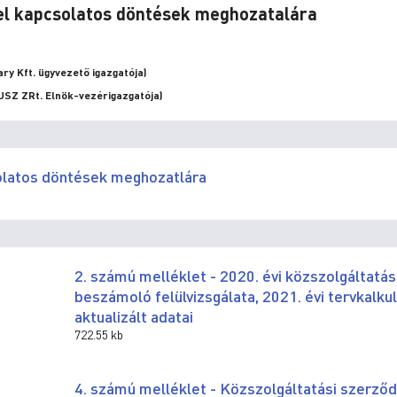
ssel kapcsolatos döntések meghozatalára
ary Kft. ügyvezető igazgatója)
USZ ZRt. Elnök-vezérigazgatója)
solatos döntések meghozatlára
2. számú melléklet - 2020. évi közszolgáltatás
beszámoló felülvizsgálata, 2021. évi tervkalku
aktualizált adatai
722.55 kb
4. számú melléklet - Közszolgáltatási szerző