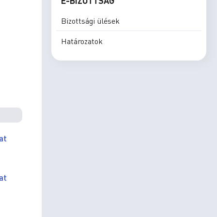
E-BIZOTTSÁG
Bizottsági ülések
Határozatok
at
at