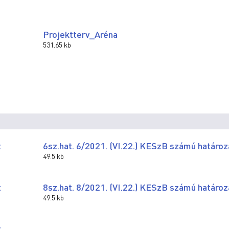
Projektterv_Aréna
531.65 kb
t
6sz.hat. 6/2021. (VI.22.) KESzB számú határoz
49.5 kb
t
8sz.hat. 8/2021. (VI.22.) KESzB számú határoz
49.5 kb
t