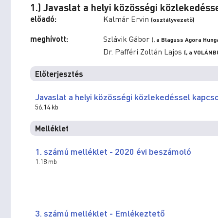
1.) Javaslat a helyi közösségi közlekedé
előadó:
Kalmár Ervin
(osztályvezető)
meghívott:
Szlávik Gábor
(, a Blaguss Agora Hung
Dr. Pafféri Zoltán Lajos
(, a VOLÁNB
Előterjesztés
Javaslat a helyi közösségi közlekedéssel kapc
56.14 kb
Melléklet
1. számú melléklet - 2020 évi beszámoló
1.18 mb
3. számú melléklet - Emlékeztető