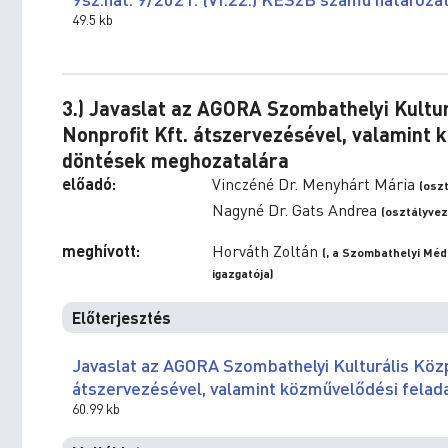
49.5 kb
3.) Javaslat az AGORA Szombathelyi Kultu
Nonprofit Kft. átszervezésével, valamint 
döntések meghozatalára
előadó:
Vinczéné Dr. Menyhárt Mária
(osz
Nagyné Dr. Gats Andrea
(osztályvez
meghívott:
Horváth Zoltán
(, a Szombathelyi Méd
igazgatója)
Előterjesztés
Javaslat az AGORA Szombathelyi Kulturális Köz
átszervezésével, valamint közművelődési felad
60.99 kb