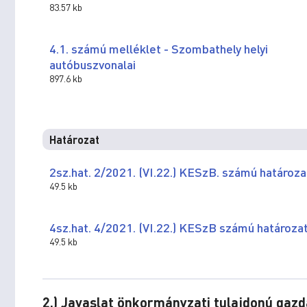
83.57 kb
4.1. számú melléklet - Szombathely helyi
autóbuszvonalai
897.6 kb
Határozat
2sz.hat. 2/2021. (VI.22.) KESzB. számú határoza
49.5 kb
4sz.hat. 4/2021. (VI.22.) KESzB számú határoza
49.5 kb
2.) Javaslat önkormányzati tulajdonú gaz