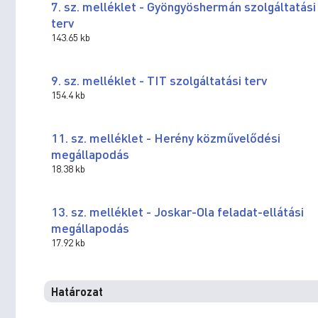
7. sz. melléklet - Gyöngyöshermán szolgáltatási
terv
143.65 kb
9. sz. melléklet - TIT szolgáltatási terv
154.4 kb
11. sz. melléklet - Herény közművelődési
megállapodás
18.38 kb
13. sz. melléklet - Joskar-Ola feladat-ellátási
megállapodás
17.92 kb
Határozat