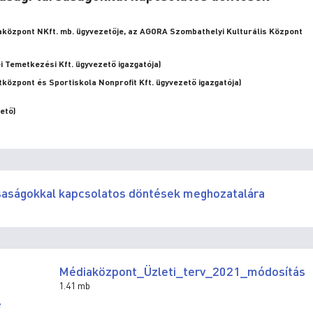
aközpont NKft. mb. ügyvezetője, az AGORA Szombathelyi Kulturális Központ
i Temetkezési Kft. ügyvezető igazgatója)
tközpont és Sportiskola Nonprofit Kft. ügyvezető igazgatója)
ető)
rsaságokkal kapcsolatos döntések meghozatalára
Médiaközpont_Üzleti_terv_2021_módosítás
1.41 mb
e