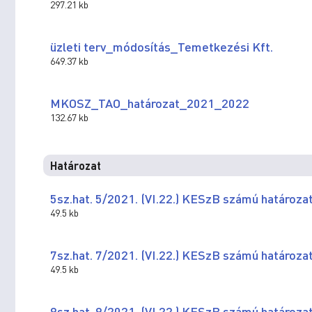
297.21 kb
üzleti terv_módosítás_Temetkezési Kft.
649.37 kb
MKOSZ_TAO_határozat_2021_2022
132.67 kb
Határozat
5sz.hat. 5/2021. (VI.22.) KESzB számú határoza
49.5 kb
7sz.hat. 7/2021. (VI.22.) KESzB számú határoza
49.5 kb
9sz.hat. 9/2021. (VI.22.) KESzB számú határoza