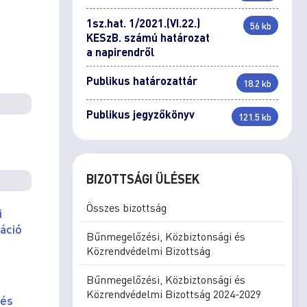
1sz.hat. 1/2021.(VI.22.)
56 kb
KESzB. számú határozat
a napirendről
Publikus határozattár
18.2 kb
Publikus jegyzőkönyv
121.5 kb
BIZOTTSÁGI ÜLÉSEK
Összes bizottság
i
láció
Bűnmegelőzési, Közbiztonsági és
Közrendvédelmi Bizottság
Bűnmegelőzési, Közbiztonsági és
Közrendvédelmi Bizottság 2024-2029
dés