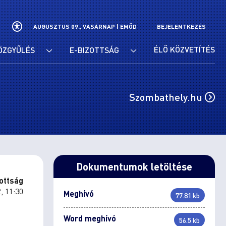
AUGUSZTUS 09., VASÁRNAP |
EMŐD
BEJELENTKEZÉS
ÉLŐ KÖZVETÍTÉS
ÖZGYŰLÉS
E-BIZOTTSÁG
Szombathely.hu
Dokumentumok letöltése
ottság
, 11:30
Meghívó
77.81 kb
Word meghívó
56.5 kb