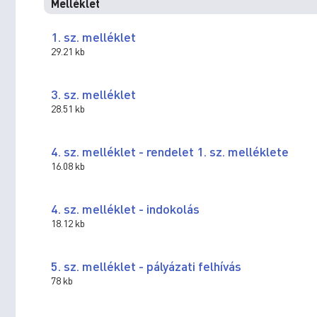
Melléklet
1. sz. melléklet
29.21 kb
3. sz. melléklet
28.51 kb
4. sz. melléklet - rendelet 1. sz. melléklete
16.08 kb
4. sz. melléklet - indokolás
18.12 kb
5. sz. melléklet - pályázati felhívás
78 kb