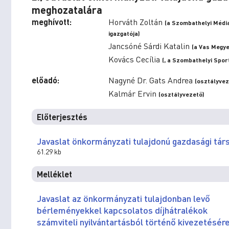
meghozatalára
meghívott:
Horváth Zoltán
(a Szombathelyi Médi
igazgatója)
Jancsóné Sárdi Katalin
(a Vas Megye
Kovács Cecília
(, a Szombathelyi Spor
előadó:
Nagyné Dr. Gats Andrea
(osztályvez
Kalmár Ervin
(osztályvezető)
Előterjesztés
Javaslat önkormányzati tulajdonú gazdasági tá
61.29 kb
Melléklet
Javaslat az önkormányzati tulajdonban levő
bérleményekkel kapcsolatos díjhátralékok
számviteli nyilvántartásból történő kivezetésér