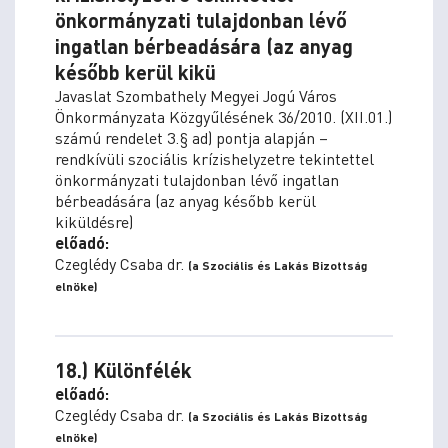
önkormányzati tulajdonban lévő
ingatlan bérbeadására (az anyag
később kerül kikü
Javaslat Szombathely Megyei Jogú Város
Önkormányzata Közgyűlésének 36/2010. (XII.01.)
számú rendelet 3.§ ad) pontja alapján –
rendkívüli szociális krízishelyzetre tekintettel
önkormányzati tulajdonban lévő ingatlan
bérbeadására (az anyag később kerül
kiküldésre)
előadó:
Czeglédy Csaba dr.
(a Szociális és Lakás Bizottság
elnöke)
18.) Különfélék
előadó:
Czeglédy Csaba dr.
(a Szociális és Lakás Bizottság
elnöke)