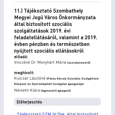
11.) Tájékoztató Szombathely
Megyei Jogú Város Önkormányzata
által biztosított szociális
szolgáltatások 2019. évi
feladatellátásáról, valamint a 2019.
évben pénzben és természetben
nyújtott szociális ellátásokról
előadó:
Vinczéné Dr. Menyhárt Mária
(osztályvezető)
meghívott:
Kulcsár Lászlóné
(Pálos Károly Szociális Szolgáltató
Központ és Gyermekjóléti Szolgálat igazgatója)
Németh Klára
(ügyvezető igazgató)
Előterjesztés
Tájékoztató SZMJV Önk. által biztosított