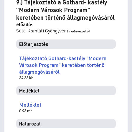
9.) Tájékoztató a Gothard- kastély
"Modern Városok Program"
keretében történő állagmegóvásáról
előadó:
Sütő-Komláti Gyöngyvér
(irodavezető)
Előterjesztés
Tájékoztató Gothard-kastély "Modern
Városok Program" keretében történő
állagmegóvásáról
34.36 kb
Melléklet
Melléklet
0.93 mb
Határozat