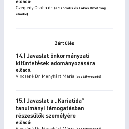
előadó:
Czeglédy Csaba dr.
(a Szociális és Lakás Bizottság
elnöke)
Zárt ülés
14.) Javaslat önkormányzati
kitüntetések adományozására
előadó:
Vinczéné Dr. Menyhárt Mária
(osztályvezető)
15.) Javaslat a „Kariatida”
tanulmányi támogatásban
részesülők személyére
előadó:
Vinczéné Dr. Menyhárt Mária
(osztályvezető)