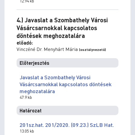
12.94 kb
4.) Javaslat a Szombathely Városi
Vásárcsarnokkal kapcsolatos
döntések meghozatalára
előadó:
Vinczéné Dr. Menyhárt Mária
(osztályvezető)
Előterjesztés
Javaslat a Szombathely Városi
Vásárcsarnokkal kapcsolatos döntések
meghozatalára
47.9 kb
Határozat
201sz.hat. 201/2020. (09.23.) SzLB Hat.
13.05 kb