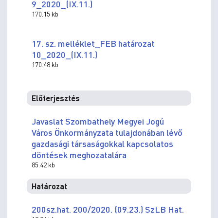
9_2020_(IX.11.)
170.15 kb
17. sz. melléklet_FEB határozat
10_2020_(IX.11.)
170.48 kb
Előterjesztés
Javaslat Szombathely Megyei Jogú
Város Önkormányzata tulajdonában lévő
gazdasági társaságokkal kapcsolatos
döntések meghozatalára
85.42 kb
Határozat
200sz.hat. 200/2020. (09.23.) SzLB Hat.