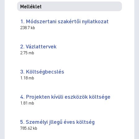
Melléklet
1. Módszertani szakértői nyilatkozat
238.7 kb
2. Vázlattervek
2.75 mb
3. Költségbecslés
1.18 mb
4. Projekten kívüli eszközök költsége
1.81 mb
5. Személyi jllegű éves költség
785.62 kb