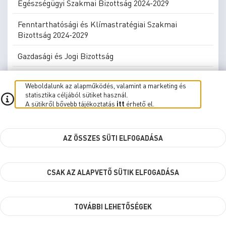
Egészségügyi Szakmai Bizottság 2024-2029
Fenntarthatósági és Klímastratégiai Szakmai
Bizottság 2024-2029
Gazdasági és Jogi Bizottság
Gazdasági és Jogi Bizottság 2024-2029
Weboldalunk az alapműködés, valamint a marketing és
statisztika céljából sütiket használ.
Költségvetési Ellenőrző Szakmai Bizottság
A sütikről bővebb tájékoztatás
itt
érhető el.
Költségvetési Ellenőrző Szakmai Bizottság 2024-2029
AZ ÖSSZES SÜTI ELFOGADÁSA
Közbeszerzési Bíráló Bizottság
Kulturális, Oktatási és Civil Bizottság
CSAK AZ ALAPVETŐ SÜTIK ELFOGADÁSA
Kulturális, Oktatási és Civil Bizottság 2024-2029
Szellemi Örökség, Nemzetiségi és Térségi
TOVÁBBI LEHETŐSÉGEK
Kapcsolatok Szakmai Bizottság 2024-2029