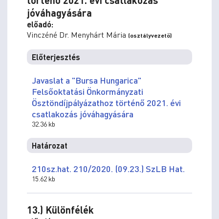
történő 2021. évi csatlakozás
jóváhagyására
előadó:
Vinczéné Dr. Menyhárt Mária
(osztályvezető)
Előterjesztés
Javaslat a "Bursa Hungarica"
Felsőoktatási Önkormányzati
Ösztöndíjpályázathoz történő 2021. évi
csatlakozás jóváhagyására
32.36 kb
Határozat
210sz.hat. 210/2020. (09.23.) SzLB Hat.
15.62 kb
13.) Különfélék