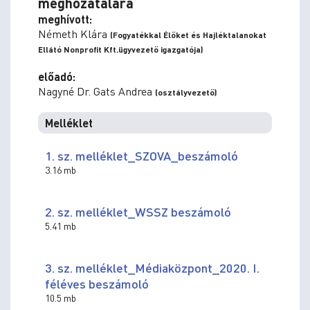
meghozatalára
meghívott:
Németh Klára
(Fogyatékkal Élőket és Hajléktalanokat
Ellátó Nonprofit Kft.ügyvezető igazgatója)
előadó:
Nagyné Dr. Gats Andrea
(osztályvezető)
Melléklet
1. sz. melléklet_SZOVA_beszámoló
3.16 mb
2. sz. melléklet_WSSZ beszámoló
5.41 mb
3. sz. melléklet_Médiaközpont_2020. I.
féléves beszámoló
10.5 mb