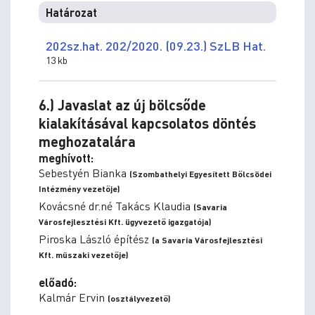
Határozat
202sz.hat. 202/2020. (09.23.) SzLB Hat.
13 kb
6.) Javaslat az új bölcsőde
kialakításával kapcsolatos döntés
meghozatalára
meghívott:
Sebestyén Bianka
(Szombathelyi Egyesített Bőlcsödei
Intézmény vezetője)
Kovácsné dr.né Takács Klaudia
(Savaria
Városfejlesztési Kft. ügyvezető igazgatója)
Piroska László építész
(a Savaria Városfejlesztési
Kft. műszaki vezetője)
előadó:
Kalmár Ervin
(osztályvezető)