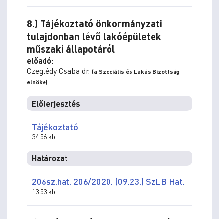
8.) Tájékoztató önkormányzati
tulajdonban lévő lakóépületek
műszaki állapotáról
előadó:
Czeglédy Csaba dr.
(a Szociális és Lakás Bizottság
elnöke)
Előterjesztés
Tájékoztató
34.56 kb
Határozat
206sz.hat. 206/2020. (09.23.) SzLB Hat.
13.53 kb