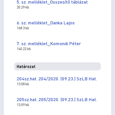
5. sz. melléklet_Összesítő táblázat
20.29 kb
6. sz. melléklet_Danka Lajos
168.3 kb
7. sz. melléklet_Komondi Péter
140.22 kb
Határozat
204sz.hat. 204/2020. (09.23.) SzLB Hat.
13.08 kb
205sz.hat. 205/2020. (09.23.) SzLB Hat.
13.09 kb