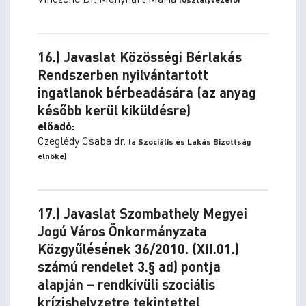
16.) Javaslat Közösségi Bérlakás
Rendszerben nyilvántartott
ingatlanok bérbeadására (az anyag
később kerül kiküldésre)
előadó:
Czeglédy Csaba dr.
(a Szociális és Lakás Bizottság
elnöke)
17.) Javaslat Szombathely Megyei
Jogú Város Önkormányzata
Közgyűlésének 36/2010. (XII.01.)
számú rendelet 3.§ ad) pontja
alapján – rendkívüli szociális
krízishelyzetre tekintettel