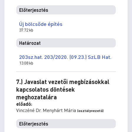
Előterjesztés
Új bölcsőde építés
37.72 kb
Határozat
203sz.hat. 203/2020. (09.23.) SzLB Hat.
13.08 kb
7.) Javaslat vezetői megbízásokkal
kapcsolatos döntések
meghozatalára
előadó:
Vinczéné Dr. Menyhárt Mária
(osztályvezető)
Előterjesztés