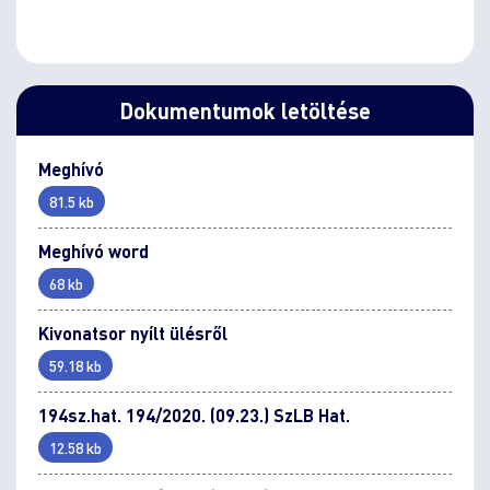
Dokumentumok letöltése
Meghívó
81.5 kb
Meghívó word
68 kb
Kivonatsor nyílt ülésről
59.18 kb
194sz.hat. 194/2020. (09.23.) SzLB Hat.
12.58 kb